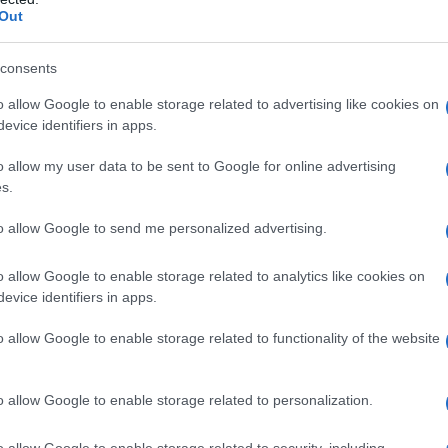
Out
 mensurations
consents
o allow Google to enable storage related to advertising like cookies on
evice identifiers in apps.
o allow my user data to be sent to Google for online advertising
Indisponible
s.
Indisponible
to allow Google to send me personalized advertising.
Indisponible
o allow Google to enable storage related to analytics like cookies on
Indisponible
evice identifiers in apps.
Indisponible
o allow Google to enable storage related to functionality of the website
o allow Google to enable storage related to personalization.
o allow Google to enable storage related to security, including