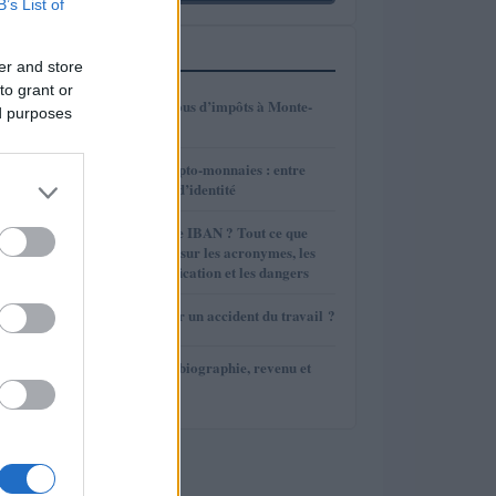
B’s List of
PLUS LUS
er and store
to grant or
1
Combien payez-vous d’impôts à Monte-
ed purposes
Carlo ?
2
Évolution des crypto-monnaies : entre
maturité et perte d’identité
3
A quoi sert le code IBAN ? Tout ce que
vous devez savoir sur les acronymes, les
exemples, la vérification et les dangers
4
Comment signaler un accident du travail ?
5
Yossi Ghinsberg: biographie, revenu et
héritage