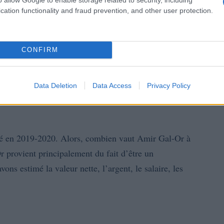
cation functionality and fraud prevention, and other user protection.
Indisponible
Indisponible
CONFIRM
Indisponible
Raz Gal-Or
Data Deletion
Data Access
Privacy Policy
té en 2019-2020. Alors, combien vaut Amir Gal-Or à
 provient principalement du fait d’être un
vons estimé la valeur nette, l’argent, le salaire, les