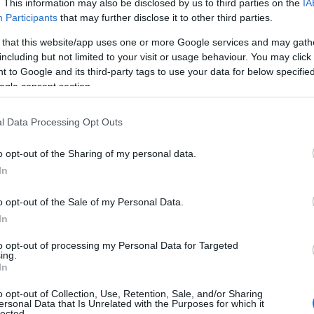
. This information may also be disclosed by us to third parties on the
IA
ent ? Découvrez également comment il a gagné la
Participants
that may further disclose it to other third parties.
 that this website/app uses one or more Google services and may gath
including but not limited to your visit or usage behaviour. You may click 
 to Google and its third-party tags to use your data for below specifi
ogle consent section.
 Venture Capitalist basé en Chine
l Data Processing Opt Outs
o opt-out of the Sharing of my personal data.
In
1962
o opt-out of the Sale of my Personal Data.
In
to opt-out of processing my Personal Data for Targeted
ing.
In
o opt-out of Collection, Use, Retention, Sale, and/or Sharing
ersonal Data that Is Unrelated with the Purposes for which it
lected.