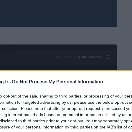
Ad
hub
Media
POWERED BY
g.fr -
Do Not Process My Personal Information
to opt-out of the sale, sharing to third parties, or processing of your per
formation for targeted advertising by us, please use the below opt-out s
r selection. Please note that after your opt-out request is processed y
Israël, est un entrepreneur, capital-risqueur basé en
eing interest-based ads based on personal information utilized by us or
disclosed to third parties prior to your opt-out. You may separately opt-
le, les statistiques physiques, les rencontres/affaires,
losure of your personal information by third parties on the IAB’s list of
ère d’Amir Gal-Or. Apprenez À quel point est-il riche