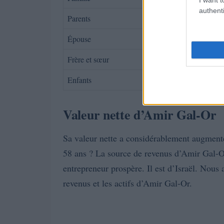
authenti
Parents
Épouse
Frère et sœur
Enfants
Valeur nette d’Amir Gal-Or
Sa valeur nette a considérablement augmen
58 ans ? La source de revenus d’Amir Gal-Or
entrepreneur prospère. Il est d’Israël. Nous a
revenus et les actifs d’Amir Gal-Or.