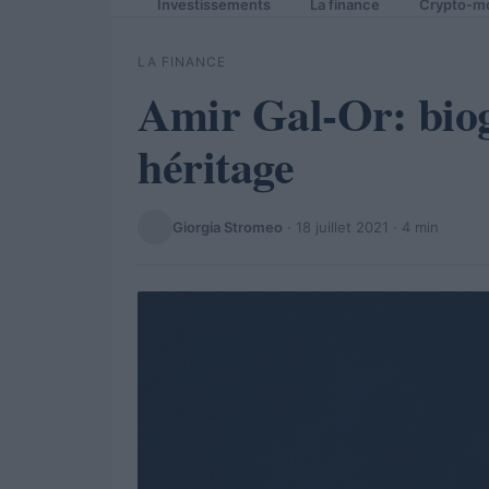
Investissements
La finance
Crypto-m
LA FINANCE
Amir Gal-Or: biog
héritage
Giorgia Stromeo
·
18 juillet 2021
· 4 min