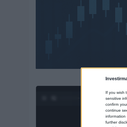
Investirma
If you wish 
0:28 / 4:27
sensitive in
1
/
4
confirm you
continue se
information 
further disc