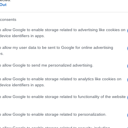
Out
consents
o allow Google to enable storage related to advertising like cookies on
evice identifiers in apps.
o allow my user data to be sent to Google for online advertising
s.
to allow Google to send me personalized advertising.
o allow Google to enable storage related to analytics like cookies on
evice identifiers in apps.
o allow Google to enable storage related to functionality of the website
éro
: couvre jusqu’à 60 % des dépenses éligibles, avec une
o allow Google to enable storage related to personalization.
qu’à 35 % des dépenses éligibles.
o allow Google to enable storage related to security, including