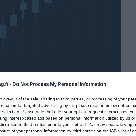
g.fr -
Do Not Process My Personal Information
to opt-out of the sale, sharing to third parties, or processing of your per
Ad
hub
Media
formation for targeted advertising by us, please use the below opt-out s
POWERED BY
r selection. Please note that after your opt-out request is processed y
eing interest-based ads based on personal information utilized by us or
disclosed to third parties prior to your opt-out. You may separately opt-
losure of your personal information by third parties on the IAB’s list of