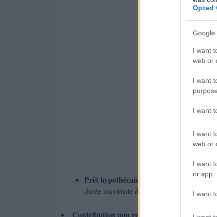
Opted 
Google 
I want t
web or d
I want t
purpose
I want 
I want t
web or d
I want t
or app.
Prêt hypothécaire subventionné à taux z
durée maximale de 15 ans.
I want t
Contribution non remboursable
: couvre jus
I want t