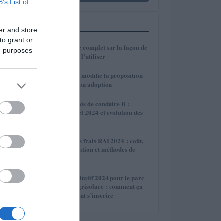
B’s List of
PLUS LUS
er and store
to grant or
1
SPID 2024 : guide complet sur la façon de
ed purposes
le demander et de l’utiliser
2
TZCLD : le Sénat modifie la proposition
de loi et retarde son adoption
3
Examens du permis de conduire B :
actualités de juillet 2024 et évolution des
règles
4
Guide complet des frais RAI 2024 : coût,
exemption, annulation et méthodes de
paiement
5
Appel d’offres incitatif 2024 pour le parc
photovoltaïque Agrisolare : comment ça
marche et comment s’inscrire