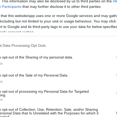
. This information may also be disclosed by us to third parties on the
IA
Participants
that may further disclose it to other third parties.
 that this website/app uses one or more Google services and may gath
including but not limited to your visit or usage behaviour. You may click 
opportunité importante aux jeunes et aux femmes qui
 to Google and its third-party tags to use your data for below specifi
Cette initiative vise à soutenir le changement de
ogle consent section.
ions agricoles grâce à un financement subventionné et à
l Data Processing Opt Outs
o opt-out of the Sharing of my personal data.
In
s ISMEA Più Impresa 2024
o opt-out of the Sale of my Personal Data.
In
t des services pour le marché alimentaire agricole
to opt-out of processing my Personal Data for Targeted
’aide à l’investissement d’un montant maximum de 1,5
ing.
In
o opt-out of Collection, Use, Retention, Sale, and/or Sharing
ersonal Data that Is Unrelated with the Purposes for which it
lected.