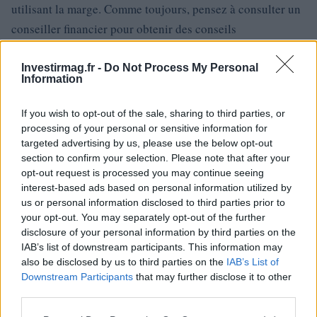
utilisant la marge. Comme toujours, pensez à consulter un
conseiller financier pour obtenir des conseils
personnalisés avant de vous lancer dans des stratégies de
négociation complexes
Investirmag.fr -
Do Not Process My Personal
Information
.
If you wish to opt-out of the sale, sharing to third parties, or
processing of your personal or sensitive information for
targeted advertising by us, please use the below opt-out
section to confirm your selection. Please note that after your
AUTEUR
Giorgia Stromeo
opt-out request is processed you may continue seeing
interest-based ads based on personal information utilized by
us or personal information disclosed to third parties prior to
your opt-out. You may separately opt-out of the further
disclosure of your personal information by third parties on the
IAB’s list of downstream participants. This information may
also be disclosed by us to third parties on the
IAB’s List of
Downstream Participants
that may further disclose it to other
third parties.
Please note that this website/app uses one or more Google