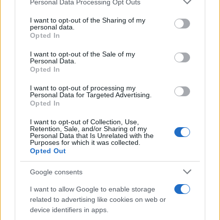
Personal Data Processing Opt Outs
services and may gather and store information including but
not limited to your visit or usage behaviour. You may click to
I want to opt-out of the Sharing of my
personal data.
grant or deny consent to Google and its third-party tags to
Opted In
use your data for below specified purposes in below Google
consent section.
I want to opt-out of the Sale of my
Personal Data.
Opted In
I want to opt-out of processing my
Personal Data for Targeted Advertising.
Opted In
I want to opt-out of Collection, Use,
Retention, Sale, and/or Sharing of my
Personal Data that Is Unrelated with the
Purposes for which it was collected.
Opted Out
Continuez la lecture
Google consents
INVESTISSEMENTS
I want to allow Google to enable storage
related to advertising like cookies on web or
device identifiers in apps.