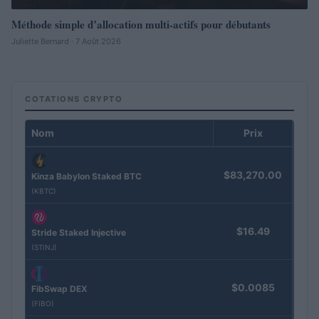
Méthode simple d’allocation multi-actifs pour débutants
Juliette Bernard · 7 Août 2026
COTATIONS CRYPTO
Nom
Prix
$83,270.00
Kinza Babylon Staked BTC
(KBTC)
$16.49
Stride Staked Injective
(STINJ)
$0.0085
FibSwap DEX
(FIBO)