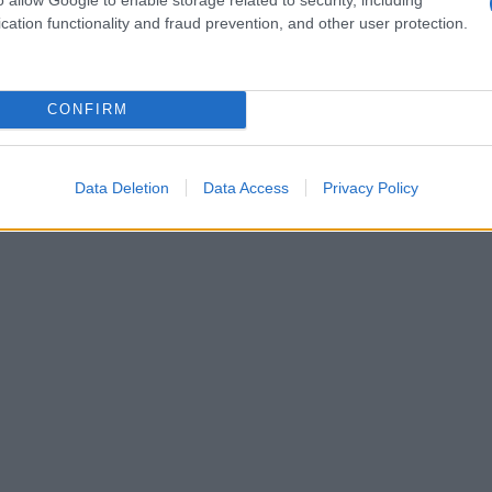
u’ils devront rapatrier ou transférer leurs avoirs vers
cation functionality and fraud prevention, and other user protection.
e vérifier que sa plateforme figure bien sur la liste
ESMA
Coinbase
tenu par l’
. Des plateformes comme
iCA, offrant
CONFIRM
Data Deletion
Data Access
Privacy Policy