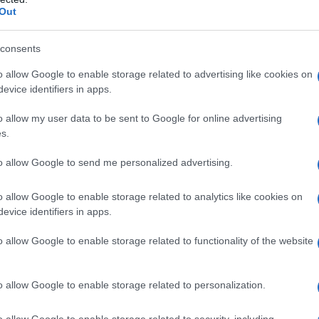
Out
consents
 millions d’utilisateurs européens de Binance.
o allow Google to enable storage related to advertising like cookies on
ormés dès que de nouvelles informations seront
evice identifiers in apps.
rectement de plus amples détails dès que nous
o allow my user data to be sent to Google for online advertising
s », déclare Binance dans un communiqué.
s.
to allow Google to send me personalized advertising.
lisateurs français
o allow Google to enable storage related to analytics like cookies on
iers (AMF)
joue un rôle clé dans l’application de
la
evice identifiers in apps.
6, le pays a transposé cette réglementation, et l’AMF
o allow Google to enable storage related to functionality of the website
ais. Passé le 30 juin, les plateformes sans agrément
llant jusqu’à deux ans d’emprisonnement et 30 000
o allow Google to enable storage related to personalization.
o allow Google to enable storage related to security, including