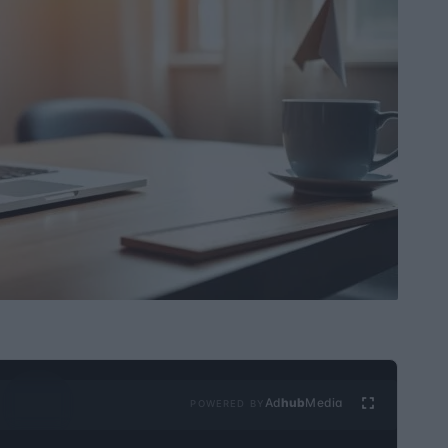
Ad
hub
Media
POWERED BY