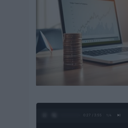
0:28 / 3:55
1
/
4