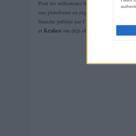
Pour les utilisateurs français, cela signifie q
authenti
une plateforme en règle. L’AMF recommande d
blanche publiée par l’autorité ou au registre 
Kraken
et
ont déjà obtenu leur agrément M