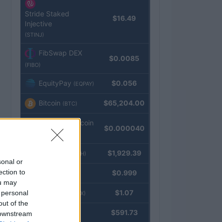
Stride Staked
$16.49
Injective
(STINJ)
FibSwap DEX
$0.0085
(FIBO)
EquityPay
$0.056
(EQPAY)
Bitcoin
$65,204.00
(BTC)
VNST Stablecoin
$0.000040
(VNST)
Ethereum
$1,929.39
(ETH)
sonal or
ection to
Tether
$0.999
(USDT)
ou may
USDEX
$1.07
 personal
(USDEX)
out of the
BNB
$591.73
 downstream
(BNB)