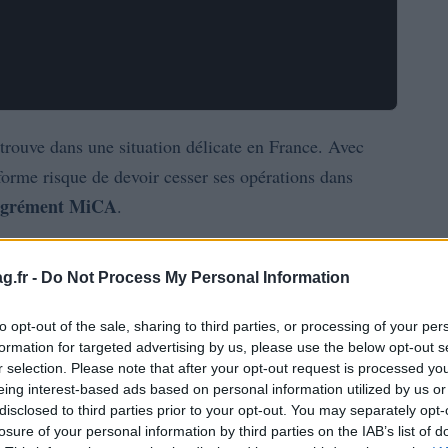
trouve dans une situation délicate en France. Avec
forme risque de devoir cesser ses opérations dans
agrément MiCA
.
n 2026, impose aux plateformes de cryptomonnaies
g.fr -
Do Not Process My Personal Information
UE
r opérer légalement dans toute l’
. Binance, qui a
a requête rejetée, selon des sources proches du
to opt-out of the sale, sharing to third parties, or processing of your per
formation for targeted advertising by us, please use the below opt-out s
r selection. Please note that after your opt-out request is processed y
eing interest-based ads based on personal information utilized by us or
nsion
disclosed to third parties prior to your opt-out. You may separately opt-
losure of your personal information by third parties on the IAB’s list of