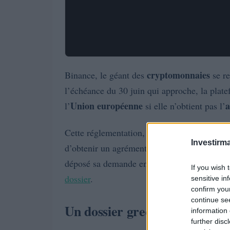
cryptomonnaies
Binance, le géant des
se re
l’échéance du 30 juin qui approche, la plate
Union européenne
l’
si elle n’obtient pas l’
Cette réglementation, entrée en vigueur fi
Investirma
d’obtenir un agrément d’un État membre pou
déposé sa demande en Grèce, pourrait voir s
If you wish 
dossier
.
sensitive in
confirm you
continue se
Un dossier grec sous haute te
information 
further disc