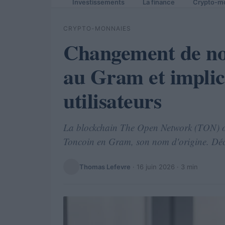
Investissements
La finance
Crypto-m
CRYPTO-MONNAIES
Changement de no
au Gram et implic
utilisateurs
La blockchain The Open Network (TON) o
Toncoin en Gram, son nom d'origine. Décou
Thomas Lefevre
·
16 juin 2026
· 3 min