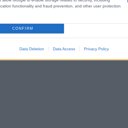
 (MTONGA)
initiée par Pavel Durov.
cation functionality and fraud prevention, and other user protection.
ici là, il est conseillé de s’assurer que les wallets et
 intégrer la modification sans accroc. Le réseau
CONFIRM
, portée par son fondateur Pavel Durov, qui mène une
 liberté individuelle et de surveillance de masse.
Data Deletion
Data Access
Privacy Policy