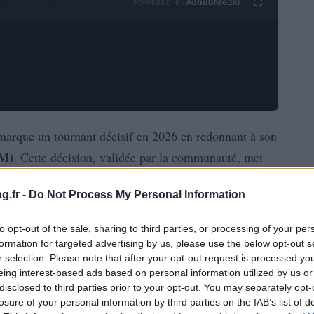
Ad
hub
Media
POWERED BY
arque un tournant décisif en 2026 en redonnant à son
M)
. Cette décision, validée par la communauté, met
(TON)
. Un changement qui s’inscrit dans une
g.fr -
Do Not Process My Personal Information
 réseau, avec une hausse spectaculaire de 1300 % du
to opt-out of the sale, sharing to third parties, or processing of your per
formation for targeted advertising by us, please use the below opt-out s
lars avant de se stabiliser autour des 7 dollars, entame
r selection. Please note that after your opt-out request is processed y
eing interest-based ads based on personal information utilized by us or
 une volonté de renouer avec les racines du projet, initié
disclosed to third parties prior to your opt-out. You may separately opt-
elegram
.
losure of your personal information by third parties on the IAB’s list of