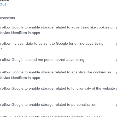
Out
consents
o allow Google to enable storage related to advertising like cookies on
evice identifiers in apps.
N a su se reconstruire de manière indépendante sous
o allow my user data to be sent to Google for online advertising
s.
Telegram
i, TON est devenu le réseau officiel de
dans certains pays comme la France. Cette proximité a
to allow Google to send me personalized advertising.
montée de l’activité on-chain, plaçant TON parmi les
o allow Google to enable storage related to analytics like cookies on
evice identifiers in apps.
a communauté
o allow Google to enable storage related to functionality of the website
dé par un vote communautaire, avec un soutien massif
o allow Google to enable storage related to personalization.
es. Cette décision marque la quatrième étape de la
o allow Google to enable storage related to security, including