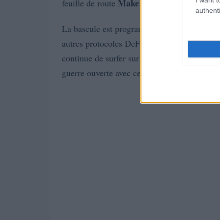
Make TON Great Again
feuille de route
authenti
La bascule est programmée pour le 15 juin. D’
autres protocoles DeFi sont bien à jour pour
continue de surfer sur une dynamique solide
guerre ouverte avec certains pays sur fond de