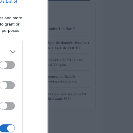
B’s List of
PLUS LUS
er and store
to grant or
1
AMP : Peut-il atteindre 1 dollar ?
ed purposes
2
Échange automatique de données fiscales :
la France adopte le CARF de l’OCDE
3
Day 1s : La nouvelle série de Cristiano
Ronaldo et Matthew Vaughn
4
Comment l’intelligence artificielle
révolutionne les services financiers
5
Transparence IA : ce qui change pour les
éditeurs à partir du 2 août 2026