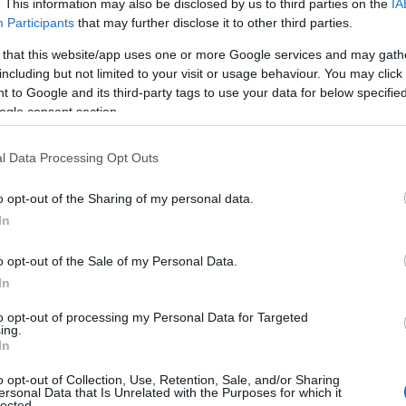
. This information may also be disclosed by us to third parties on the
IA
Participants
that may further disclose it to other third parties.
le réseau TON
 that this website/app uses one or more Google services and may gath
including but not limited to your visit or usage behaviour. You may click 
Telegram
mpulsion des créateurs de
. Cependant, un
 to Google and its third-party tags to use your data for below specifi
rities and Exchange Commission) a contraint
ogle consent section.
 rembourser 1,7 milliard de dollars aux investisseurs.
ait donc son grand retour six ans plus tard.
l Data Processing Opt Outs
o opt-out of the Sharing of my personal data.
In
o opt-out of the Sale of my Personal Data.
In
to opt-out of processing my Personal Data for Targeted
ing.
In
o opt-out of Collection, Use, Retention, Sale, and/or Sharing
ersonal Data that Is Unrelated with the Purposes for which it
lected.