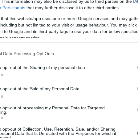
. This information may also be disclosed by us to third parties on the
IA
Participants
that may further disclose it to other third parties.
ial
 that this website/app uses one or more Google services and may gath
including but not limited to your visit or usage behaviour. You may click 
lective qui fixe les conditions de travail des employés
 to Google and its third-party tags to use your data for below specifi
ogle consent section.
s droits et la protection des personnes travaillant dans
res activités commerciales. Il régit des aspects
l Data Processing Opt Outs
es vacances, la classification professionnelle et la
t un système de compensation basé sur le nombre de
o opt-out of the Sharing of my personal data.
In
 salaires annuels dus au travailleur. Cet aspect est
ar il détermine le revenu mensuel et la stabilité
o opt-out of the Sale of my Personal Data.
en détail ce qui est prévu dans ce contrat et quelles
In
ntrats de travail.
to opt-out of processing my Personal Data for Targeted
ing.
In
o opt-out of Collection, Use, Retention, Sale, and/or Sharing
ersonal Data that Is Unrelated with the Purposes for which it
lected.