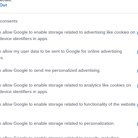
Out
consents
o allow Google to enable storage related to advertising like cookies on
evice identifiers in apps.
o allow my user data to be sent to Google for online advertising
s.
to allow Google to send me personalized advertising.
o allow Google to enable storage related to analytics like cookies on
evice identifiers in apps.
commercial
o allow Google to enable storage related to functionality of the website
aines caractéristiques particulières. Tout d’abord, il
e échelle d’ancienneté, qui garantit une augmentation
o allow Google to enable storage related to personalization.
e l’expérience professionnelle accumulée. En outre, il
o allow Google to enable storage related to security, including