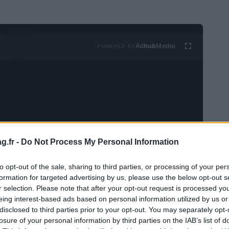
Ad
hub
Media
POWERED BY
g.fr -
Do Not Process My Personal Information
lementaire important qui réglemente les relations de
article, nous allons explorer les principales
to opt-out of the sale, sharing to third parties, or processing of your per
ne attention particulière au nombre de mensualités
formation for targeted advertising by us, please use the below opt-out s
ifférences par rapport aux autres contrats et nous
r selection. Please note that after your opt-out request is processed y
eing interest-based ads based on personal information utilized by us or
mprendre et gérer cet aspect contractuel
disclosed to third parties prior to your opt-out. You may separately opt-
losure of your personal information by third parties on the IAB’s list of