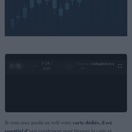
0:29 /
Ad
hub
Media
POWERED
1
/
4
3:09
BY
carte dédiée, il est
Si vous avez perdu ou volé votre
essentiel d’
agir rapidement pour bloquer la carte et