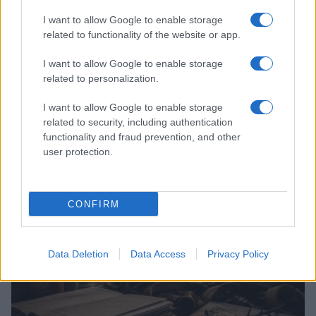
I want to allow Google to enable storage
related to functionality of the website or app.
I want to allow Google to enable storage
related to personalization.
I want to allow Google to enable storage
related to security, including authentication
Déficit de l’État français : 106,8 milliards d’euros au premier
functionality and fraud prevention, and other
semestre 2026
user protection.
Thomas Lefevre · 5 Août 2026
FISCO
CONFIRM
Data Deletion
Data Access
Privacy Policy