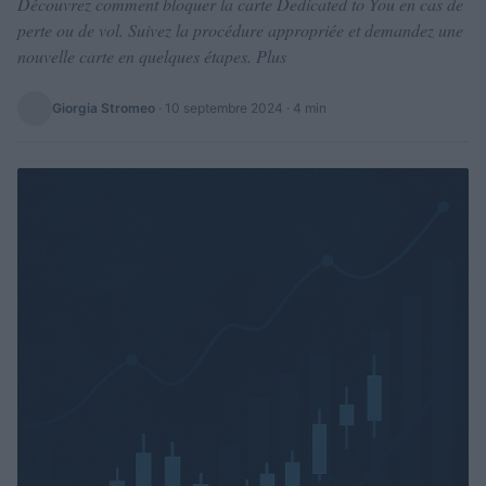
Découvrez comment bloquer la carte Dedicated to You en cas de
perte ou de vol. Suivez la procédure appropriée et demandez une
nouvelle carte en quelques étapes. Plus
Giorgia Stromeo
·
10 septembre 2024
· 4 min