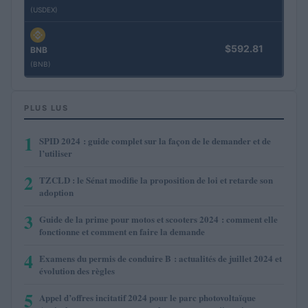
(USDEX)
$592.81
BNB
(BNB)
PLUS LUS
1
SPID 2024 : guide complet sur la façon de le demander et de
l’utiliser
2
TZCLD : le Sénat modifie la proposition de loi et retarde son
adoption
3
Guide de la prime pour motos et scooters 2024 : comment elle
fonctionne et comment en faire la demande
4
Examens du permis de conduire B : actualités de juillet 2024 et
évolution des règles
5
Appel d’offres incitatif 2024 pour le parc photovoltaïque