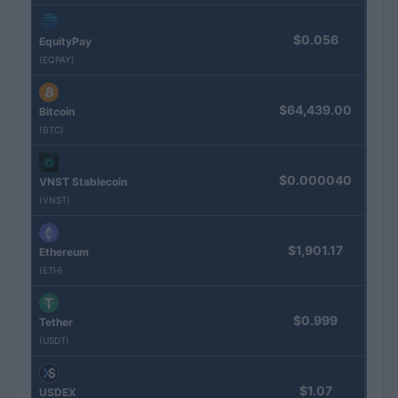
$0.056
EquityPay
(EQPAY)
$64,439.00
Bitcoin
(BTC)
$0.000040
VNST Stablecoin
(VNST)
$1,901.17
Ethereum
(ETH)
$0.999
Tether
(USDT)
$1.07
USDEX