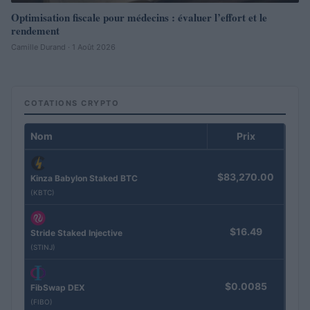
Optimisation fiscale pour médecins : évaluer l’effort et le
rendement
Camille Durand · 1 Août 2026
COTATIONS CRYPTO
Nom
Prix
$83,270.00
Kinza Babylon Staked BTC
(KBTC)
$16.49
Stride Staked Injective
(STINJ)
$0.0085
FibSwap DEX
(FIBO)