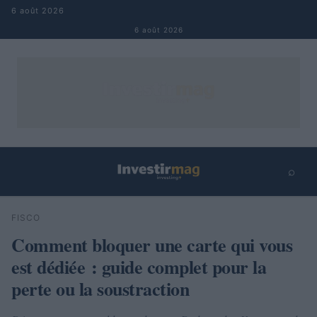
Aller au contenu
6 août 2026
6 août 2026
⌕
×
⌕
FISCO
Rechercher
Comment bloquer une carte qui vous
est dédiée : guide complet pour la
perte ou la soustraction