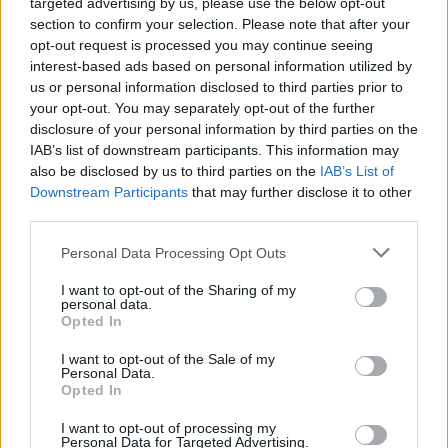
bureau de poste ou contacter Poste Italiane via les
targeted advertising by us, please use the below opt-out
section to confirm your selection. Please note that after your
numéros dédiés. En cas de difficulté, le personnel sera à
opt-out request is processed you may continue seeing
votre disposition pour vous fournir toutes les informations
interest-based ads based on personal information utilized by
et l’assistance nécessaires
us or personal information disclosed to third parties prior to
your opt-out. You may separately opt-out of the further
disclosure of your personal information by third parties on the
.
IAB’s list of downstream participants. This information may
also be disclosed by us to third parties on the
IAB’s List of
Downstream Participants
that may further disclose it to other
third parties.
AUTEUR
Giorgia Stromeo
Please note that this website/app uses one or more Google
Personal Data Processing Opt Outs
services and may gather and store information including but
not limited to your visit or usage behaviour. You may click to
I want to opt-out of the Sharing of my
personal data.
grant or deny consent to Google and its third-party tags to
Opted In
use your data for below specified purposes in below Google
consent section.
I want to opt-out of the Sale of my
Personal Data.
Opted In
I want to opt-out of processing my
Personal Data for Targeted Advertising.