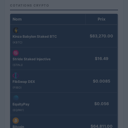
COTATIONS CRYPTO
Nom
Prix
$83,270.00
Kinza Babylon Staked BTC
(KBTC)
$16.49
Stride Staked Injective
(STINJ)
$0.0085
FibSwap DEX
(FIBO)
$0.056
EquityPay
(EQPAY)
$64,811.00
Bitcoin