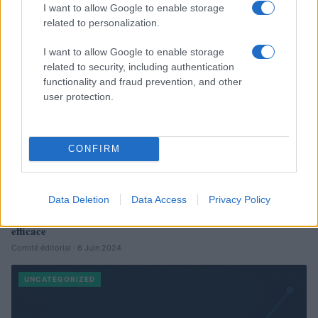
I want to allow Google to enable storage
related to personalization.
I want to allow Google to enable storage
related to security, including authentication
functionality and fraud prevention, and other
user protection.
CONFIRM
NasPi 2024 : exigences, montant et procédure de demande
d’allocations de chômage
Giorgia Stromeo · 30 Août 2024
Data Deletion
Data Access
Privacy Policy
Logiciel de location saisonnière : Votre allié pour une gestion
UNCATEGORIZED
efficace
Comité éditorial · 6 Juin 2024
UNCATEGORIZED