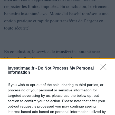
respecter les limites imposées. En conclusion, le virement
bancaire instantané avec Monte dei Paschi représente une
option pratique et rapide pour transférer de l’argent en
toute sécurité
.
En conclusion, le service de transfert instantané avec
Monte dei Paschi est une option idéale pour ceux qui
souhaitent transférer de l’argent rapidement et en toute
Investirmag.fr -
Do Not Process My Personal
Information
sécurité. Grâce à sa procédure de connexion simple et à sa
rapidité de transfert, ce service offre des avantages
If you wish to opt-out of the sale, sharing to third parties, or
considérables. Cependant, il est important de prendre en
processing of your personal or sensitive information for
compte les limites et les coûts associés. Évaluez
targeted advertising by us, please use the below opt-out
section to confirm your selection. Please note that after your
soigneusement vos besoins et prenez une décision éclairée
opt-out request is processed you may continue seeing
pour tirer le meilleur parti de ce service
interest-based ads based on personal information utilized by