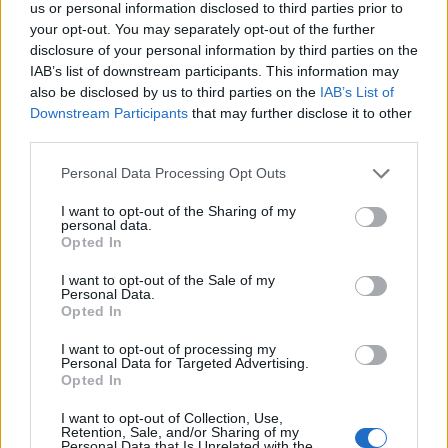
us or personal information disclosed to third parties prior to
.
your opt-out. You may separately opt-out of the further
disclosure of your personal information by third parties on the
IAB’s list of downstream participants. This information may
also be disclosed by us to third parties on the
IAB’s List of
AUTEUR
Downstream Participants
that may further disclose it to other
Giorgia Stromeo
third parties.
Please note that this website/app uses one or more Google
Personal Data Processing Opt Outs
services and may gather and store information including but
not limited to your visit or usage behaviour. You may click to
I want to opt-out of the Sharing of my
personal data.
grant or deny consent to Google and its third-party tags to
Opted In
use your data for below specified purposes in below Google
consent section.
I want to opt-out of the Sale of my
Personal Data.
Opted In
I want to opt-out of processing my
Personal Data for Targeted Advertising.
Opted In
I want to opt-out of Collection, Use,
Retention, Sale, and/or Sharing of my
Personal Data that Is Unrelated with the