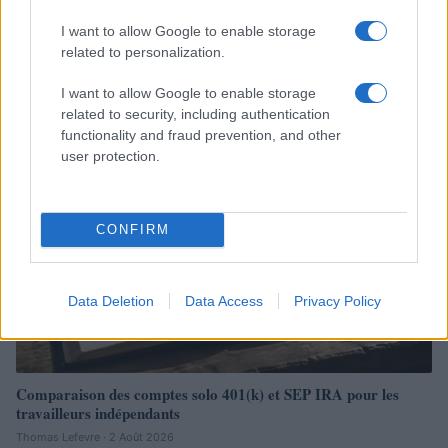
Comment évaluer les sociétés IA pour des investissements
I want to allow Google to enable storage
durables
related to personalization.
Juliette Bernard · 6 Août 2026
I want to allow Google to enable storage
related to security, including authentication
INVESTISSEMENTS
functionality and fraud prevention, and other
user protection.
CONFIRM
Data Deletion
Data Access
Privacy Policy
Comparaison des comptes solo 401(k) et SEP IRA pour les
travailleurs indépendants
Thomas Lefevre · 2 Août 2026