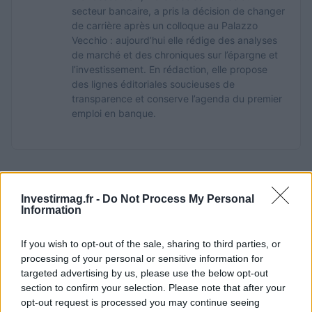
secteur bancaire, a pris la décision de changer
de carrière après un colloque au Palazzo
Vecchio : aujourd’hui elle rédige des analyses
de marché et des chroniques sur l’épargne et
l’investissement. En rédaction, elle propose
des lignes éditoriales soucieuses de
transparence et conserve l’agenda du premier
emploi en banque.
Investirmag.fr -
Do Not Process My Personal
Information
If you wish to opt-out of the sale, sharing to third parties, or
processing of your personal or sensitive information for
targeted advertising by us, please use the below opt-out
section to confirm your selection. Please note that after your
opt-out request is processed you may continue seeing