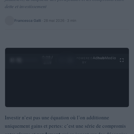
dette et investissement
Francesca Galli
·
28 mai 2026
· 3 min
0:29 /
Ad
hub
Media
POWERED
1
/
4
3:19
BY
Investir n’est pas une équation où l’on additionne
uniquement gains et pertes: c’est une série de compromis