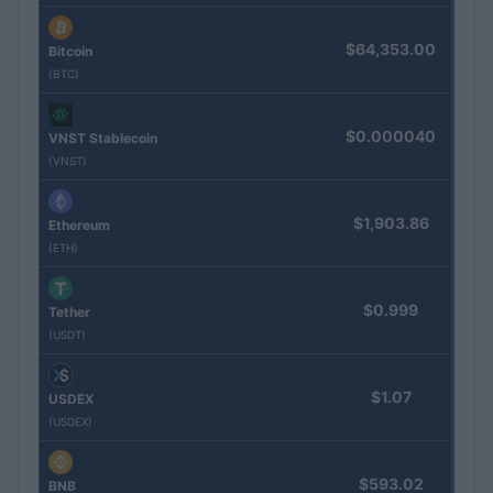
$64,353.00
Bitcoin
(BTC)
$0.000040
VNST Stablecoin
(VNST)
$1,903.86
Ethereum
(ETH)
$0.999
Tether
(USDT)
$1.07
USDEX
(USDEX)
$593.02
BNB