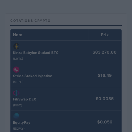
COTATIONS CRYPTO
Nom
Prix
$83,270.00
Kinza Babylon Staked BTC
(KBTC)
$16.49
Stride Staked Injective
(STINJ)
$0.0085
FibSwap DEX
(FIBO)
$0.056
EquityPay
(EQPAY)