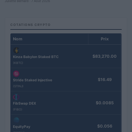
Juliette Bernard · 7 Août 2026
COTATIONS CRYPTO
Nom
Prix
$83,270.00
Kinza Babylon Staked BTC
(KBTC)
$16.49
Stride Staked Injective
(STINJ)
$0.0085
FibSwap DEX
(FIBO)
$0.056
EquityPay