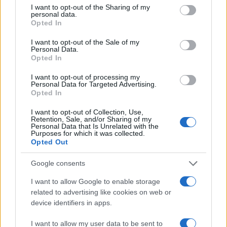
not limited to your visit or usage behaviour. You may click to
I want to opt-out of the Sharing of my
personal data.
grant or deny consent to Google and its third-party tags to
Opted In
use your data for below specified purposes in below Google
consent section.
I want to opt-out of the Sale of my
Personal Data.
Opted In
I want to opt-out of processing my
Personal Data for Targeted Advertising.
Opted In
I want to opt-out of Collection, Use,
Retention, Sale, and/or Sharing of my
Personal Data that Is Unrelated with the
Continuez la lecture
Purposes for which it was collected.
Opted Out
INVESTISSEMENTS
Google consents
I want to allow Google to enable storage
related to advertising like cookies on web or
device identifiers in apps.
I want to allow my user data to be sent to