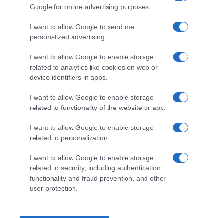
Google for online advertising purposes.
I want to allow Google to send me
personalized advertising.
I want to allow Google to enable storage
related to analytics like cookies on web or
Canicule et sécheresse : les défis majeurs pour les producteurs
device identifiers in apps.
de légumes
Thomas Lefevre · 8 Août 2026
I want to allow Google to enable storage
related to functionality of the website or app.
INVESTISSEMENTS
I want to allow Google to enable storage
related to personalization.
I want to allow Google to enable storage
related to security, including authentication
functionality and fraud prevention, and other
user protection.