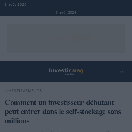
Aller au contenu
8 août 2026
8 août 2026
⌕
×
⌕
INVESTISSEMENTS
Rechercher
Comment un investisseur débutant
peut entrer dans le self-stockage sans
millions