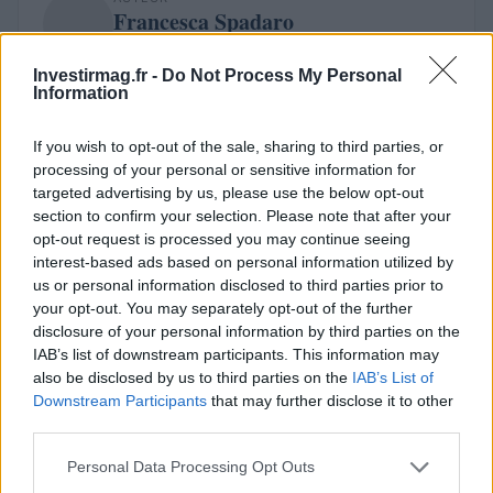
Francesca Spadaro
Francesca Spadaro a reconstitué une chaîne
Investirmag.fr -
Do Not Process My Personal
d'investissements véronaise à partir des bilans
Information
déposés à la Chambre de Commerce ;
analyste financière qui coordonne des
dossiers sur les PME et les marchés. Diplômée
If you wish to opt-out of the sale, sharing to third parties, or
en économie, elle collabore avec les chambres
processing of your personal or sensitive information for
locales et assure des bulletins économiques
targeted advertising by us, please use the below opt-out
territoriaux.
section to confirm your selection. Please note that after your
opt-out request is processed you may continue seeing
interest-based ads based on personal information utilized by
us or personal information disclosed to third parties prior to
your opt-out. You may separately opt-out of the further
disclosure of your personal information by third parties on the
IAB’s list of downstream participants. This information may
also be disclosed by us to third parties on the
IAB’s List of
Downstream Participants
that may further disclose it to other
third parties.
Please note that this website/app uses one or more Google
Personal Data Processing Opt Outs
services and may gather and store information including but