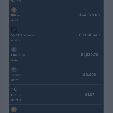
(EQPAY)
$64,978.00
Bitcoin
(BTC)
$0.000040
VNST Stablecoin
(VNST)
$1,920.70
Ethereum
(ETH)
$0.999
Tether
(USDT)
$1.07
USDEX
(USDEX)