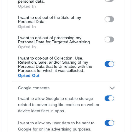
personal data.
grant or deny consent to Google and its third-party tags to
Opted In
use your data for below specified purposes in below Google
consent section.
I want to opt-out of the Sale of my
Personal Data.
Opted In
I want to opt-out of processing my
Personal Data for Targeted Advertising.
Opted In
I want to opt-out of Collection, Use,
Retention, Sale, and/or Sharing of my
Personal Data that Is Unrelated with the
Purposes for which it was collected.
Continuez la lecture
Opted Out
Google consents
INVESTISSEMENTS
I want to allow Google to enable storage
related to advertising like cookies on web or
device identifiers in apps.
I want to allow my user data to be sent to
Google for online advertising purposes.