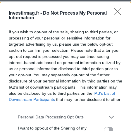
Exemple
: Refinancer un prêt étudiant à un taux d’intérêt
Investirmag.fr -
Do Not Process My Personal
plus bas peut vous faire économiser des milliers d’euros
Information
en intérêts, que vous pouvez ensuite investir.
If you wish to opt-out of the sale, sharing to third parties, or
processing of your personal or sensitive information for
targeted advertising by us, please use the below opt-out
AUTEUR
section to confirm your selection. Please note that after your
Juliette Bernard
opt-out request is processed you may continue seeing
interest-based ads based on personal information utilized by
us or personal information disclosed to third parties prior to
your opt-out. You may separately opt-out of the further
disclosure of your personal information by third parties on the
IAB’s list of downstream participants. This information may
also be disclosed by us to third parties on the
IAB’s List of
Downstream Participants
that may further disclose it to other
third parties.
Please note that this website/app uses one or more Google
Personal Data Processing Opt Outs
services and may gather and store information including but
not limited to your visit or usage behaviour. You may click to
I want to opt-out of the Sharing of my