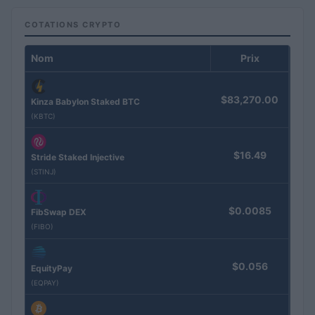
COTATIONS CRYPTO
Nom
Prix
$83,270.00
Kinza Babylon Staked BTC
(KBTC)
$16.49
Stride Staked Injective
(STINJ)
$0.0085
FibSwap DEX
(FIBO)
$0.056
EquityPay
(EQPAY)