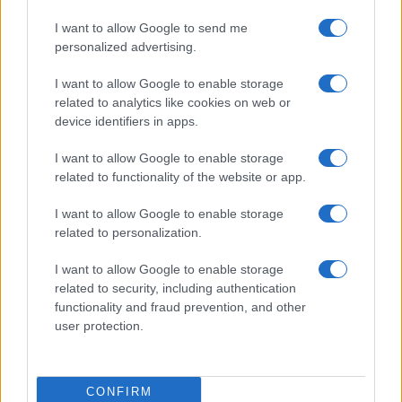
I want to allow Google to send me
personalized advertising.
I want to allow Google to enable storage
related to analytics like cookies on web or
Méthode simple d’allocation multi-actifs pour débutants
device identifiers in apps.
Juliette Bernard · 7 Août 2026
I want to allow Google to enable storage
related to functionality of the website or app.
INVESTISSEMENTS
I want to allow Google to enable storage
related to personalization.
I want to allow Google to enable storage
related to security, including authentication
functionality and fraud prevention, and other
user protection.
CONFIRM