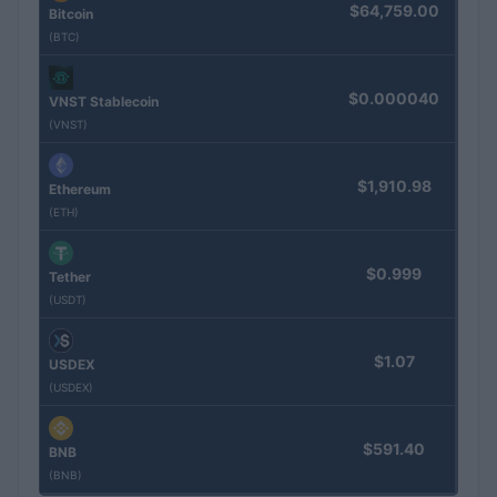
$64,759.00
Bitcoin
(BTC)
$0.000040
VNST Stablecoin
(VNST)
$1,910.98
Ethereum
(ETH)
$0.999
Tether
(USDT)
$1.07
USDEX
(USDEX)
$591.40
BNB
(BNB)