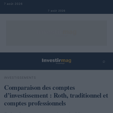
Aller au contenu
7 août 2026
7 août 2026
⌕
×
⌕
INVESTISSEMENTS
Rechercher
Comparaison des comptes
d’investissement : Roth, traditionnel et
comptes professionnels