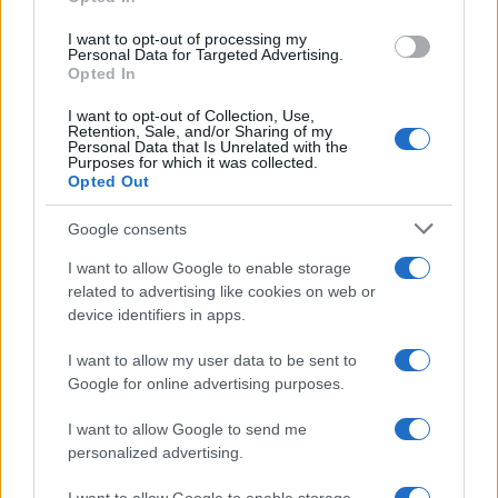
Continuez la lecture
I want to opt-out of processing my
Personal Data for Targeted Advertising.
LA FINANCE
Opted In
I want to opt-out of Collection, Use,
Retention, Sale, and/or Sharing of my
Personal Data that Is Unrelated with the
Purposes for which it was collected.
Opted Out
Google consents
I want to allow Google to enable storage
related to advertising like cookies on web or
device identifiers in apps.
I want to allow my user data to be sent to
Exploration des modèles de médecine de conciergerie et de
Google for online advertising purposes.
soins primaires directs
Thomas Lefevre · 9 Août 2026
I want to allow Google to send me
personalized advertising.
LA FINANCE