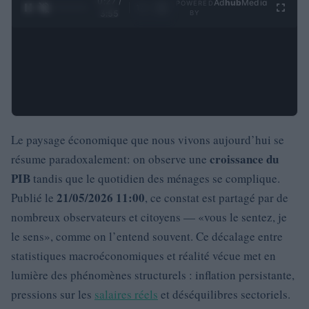
0:28 /
Ad
hub
Media
POWERED
1
/
4
3:55
BY
Le paysage économique que nous vivons aujourd’hui se
croissance du
résume paradoxalement: on observe une
PIB
tandis que le quotidien des ménages se complique.
21/05/2026 11:00
Publié le
, ce constat est partagé par de
nombreux observateurs et citoyens — «vous le sentez, je
le sens», comme on l’entend souvent. Ce décalage entre
statistiques macroéconomiques et réalité vécue met en
lumière des phénomènes structurels : inflation persistante,
pressions sur les
salaires réels
et déséquilibres sectoriels.