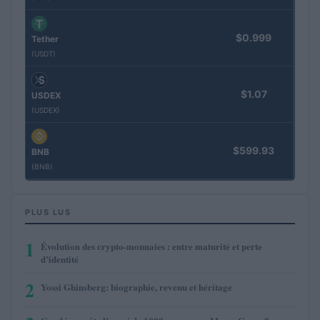
$0.999
Tether
(USDT)
$1.07
USDEX
(USDEX)
$599.93
BNB
(BNB)
PLUS LUS
1
Évolution des crypto-monnaies : entre maturité et perte
d’identité
2
Yossi Ghinsberg: biographie, revenu et héritage