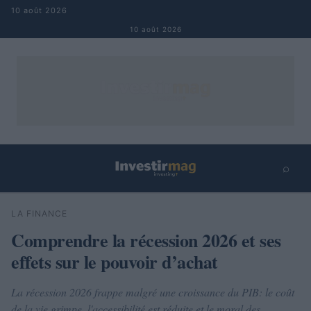
Aller au contenu
10 août 2026
10 août 2026
⌕
×
⌕
LA FINANCE
Rechercher
Comprendre la récession 2026 et ses
effets sur le pouvoir d’achat
La récession 2026 frappe malgré une croissance du PIB: le coût
de la vie grimpe, l'accessibilité est réduite et le moral des