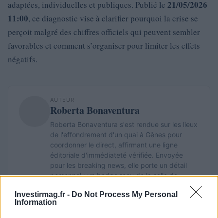
21/05/2026
adaptées, individuelles et publiques. Publié le
11:00
, ce diagnostic vise à clarifier pourquoi la crise se
perçoit malgré des chiffres officiels qui peuvent sembler
favorables et comment s’organiser pour limiter les effets
négatifs.
AUTEUR
Roberta Bonaventura
Roberta Bonaventura s'est rendue sur les lieux
de l'effondrement d'un quai à Gênes pour
coordonner le direct, affirmant une ligne
éditoriale d'immédiateté vérifiée. Envoyée
pour les breaking news, elle porte un détail
personnel : un badge reçu de la salle de
presse du Porto Antico.
Investirmag.fr -
Do Not Process My Personal
Information