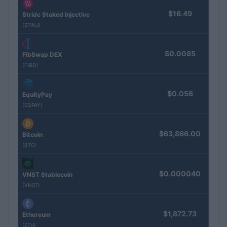
$16.49
Stride Staked Injective
(STINJ)
$0.0085
FibSwap DEX
(FIBO)
$0.056
EquityPay
(EQPAY)
$63,866.00
Bitcoin
(BTC)
$0.000040
VNST Stablecoin
(VNST)
$1,872.73
Ethereum
(ETH)