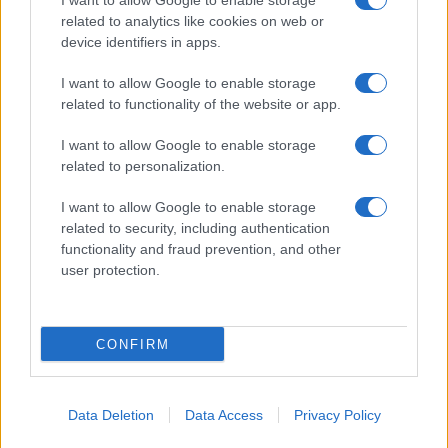
I want to allow Google to enable storage
related to analytics like cookies on web or
device identifiers in apps.
I want to allow Google to enable storage
related to functionality of the website or app.
I want to allow Google to enable storage
related to personalization.
I want to allow Google to enable storage
related to security, including authentication
Débroussaillage forestier : pourquoi une taxe collective
functionality and fraud prevention, and other
pourrait changer la donne
user protection.
Camille Durand · 9 Août 2026
LA FINANCE
CONFIRM
Data Deletion
Data Access
Privacy Policy