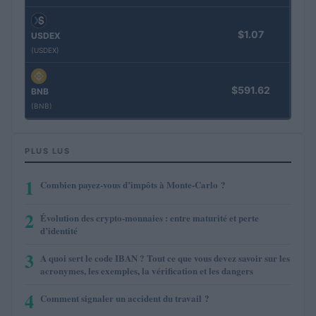
$1.07
USDEX
(USDEX)
$591.62
BNB
(BNB)
PLUS LUS
1
Combien payez-vous d’impôts à Monte-Carlo ?
2
Évolution des crypto-monnaies : entre maturité et perte
d’identité
3
A quoi sert le code IBAN ? Tout ce que vous devez savoir sur les
acronymes, les exemples, la vérification et les dangers
4
Comment signaler un accident du travail ?