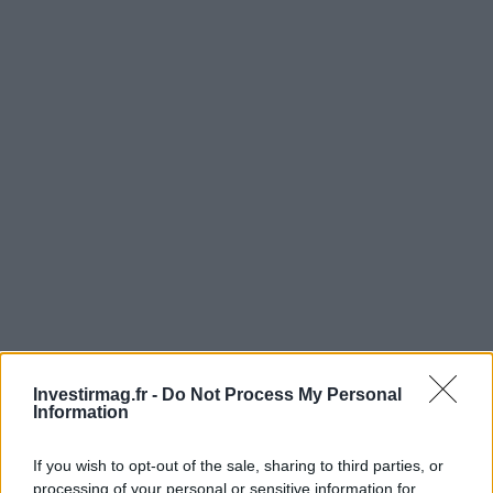
Continuez la lecture
Investirmag.fr -
Do Not Process My Personal
Information
LA FINANCE
If you wish to opt-out of the sale, sharing to third parties, or
processing of your personal or sensitive information for