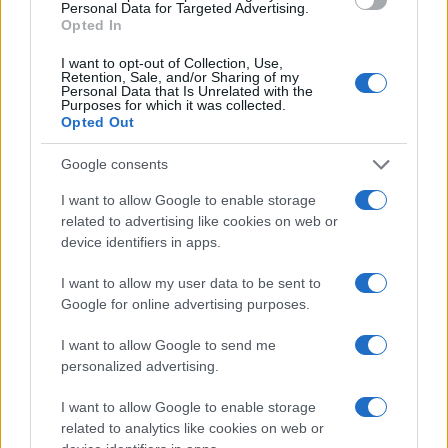
Personal Data for Targeted Advertising.
Opted In
I want to opt-out of Collection, Use,
Retention, Sale, and/or Sharing of my
Personal Data that Is Unrelated with the
Purposes for which it was collected.
Opted Out
Investissements records dans l’IA : quand les géants de la tech
Google consents
verront-ils les bénéfices ?
I want to allow Google to enable storage
Juliette Bernard · 5 Août 2026
related to advertising like cookies on web or
device identifiers in apps.
LA FINANCE
I want to allow my user data to be sent to
Google for online advertising purposes.
I want to allow Google to send me
personalized advertising.
I want to allow Google to enable storage
related to analytics like cookies on web or