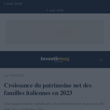
Aller au contenu
7 août 2026
7 août 2026
⌕
×
⌕
LA FINANCE
Rechercher
Croissance du patrimoine net des
familles italiennes en 2023
Une augmentation significative du patrimoine net, mais avec des
défis liés à l'inflation. Plus