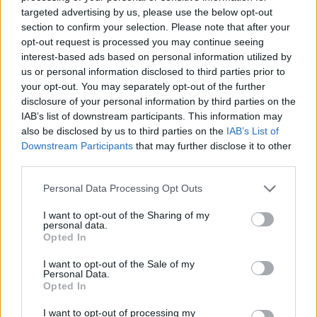
targeted advertising by us, please use the below opt-out
section to confirm your selection. Please note that after your
opt-out request is processed you may continue seeing
interest-based ads based on personal information utilized by
us or personal information disclosed to third parties prior to
your opt-out. You may separately opt-out of the further
disclosure of your personal information by third parties on the
IAB’s list of downstream participants. This information may
also be disclosed by us to third parties on the
IAB’s List of
Downstream Participants
that may further disclose it to other
third parties.
Découvrez les 11 principes clés des Bogleheads pour investir
Please note that this website/app uses one or more Google
intelligemment
Personal Data Processing Opt Outs
services and may gather and store information including but
Juliette Bernard · 6 Août 2026
not limited to your visit or usage behaviour. You may click to
I want to opt-out of the Sharing of my
personal data.
grant or deny consent to Google and its third-party tags to
Opted In
LA FINANCE
use your data for below specified purposes in below Google
consent section.
I want to opt-out of the Sale of my
Personal Data.
Opted In
I want to opt-out of processing my