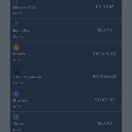
$0.0085
FibSwap DEX
(FIBO)
$0.056
EquityPay
(EQPAY)
$64,310.00
Bitcoin
(BTC)
$0.000040
VNST Stablecoin
(VNST)
$1,903.96
Ethereum
(ETH)
$0.999
Tether
(USDT)