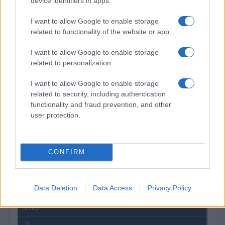
device identifiers in apps.
I want to allow Google to enable storage
related to functionality of the website or app.
Croissance du PIB : la France à 0,2 % au T2 2026, en dessous
de la moyenne européenne
I want to allow Google to enable storage
related to personalization.
Juliette Bernard · 5 Août 2026
I want to allow Google to enable storage
related to security, including authentication
COTATIONS CRYPTO
functionality and fraud prevention, and other
user protection.
Nom
Prix
CONFIRM
$83,270.00
Kinza Babylon Staked BTC
(KBTC)
Data Deletion
Data Access
Privacy Policy
$16.49
Stride Staked Injective
(STINJ)