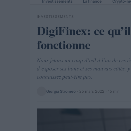
Investissements
La finance
Crypto-m
INVESTISSEMENTS
DigiFinex: ce qu’i
fonctionne
Nous jetons un coup d’œil à l’un de ces éc
d’exposer ses bons et ses mauvais côtés, y
connaissez peut-être pas.
Giorgia Stromeo
·
25 mars 2022
· 15 min