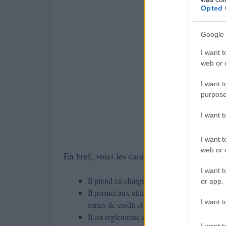
Opted 
Google 
I want t
web or d
I want t
purpose
I want 
I want t
web or d
En bref, voici les caractéristiques qui se d
I want t
Il prend en charge plus de quarante monnaie
or app.
Il permet aux utilisateurs d’acheter des cry
I want t
cartes de crédit et d’autres moyens de paie
Il est réglementé en Australie et à Singapou
I want t