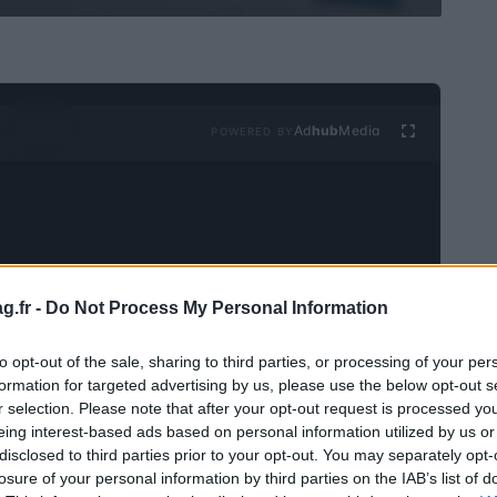
Ad
hub
Media
POWERED BY
g.fr -
Do Not Process My Personal Information
c le concept d’échanges cryptographiques.
Que vous
to opt-out of the sale, sharing to third parties, or processing of your per
riez quelque chose de plus centralisé, vous ne pouvez
formation for targeted advertising by us, please use the below opt-out s
 à un moment ou à un autre.
C’est pourquoi il est bon
r selection. Please note that after your opt-out request is processed y
eing interest-based ads based on personal information utilized by us or
ir celui qui vous convient le mieux.
disclosed to third parties prior to your opt-out. You may separately opt-
losure of your personal information by third parties on the IAB’s list of