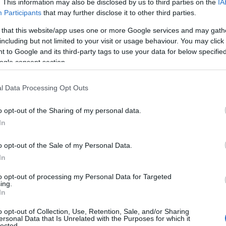
nges, Digifinex, dans cet article.
Le but est d’exposer
. This information may also be disclosed by us to third parties on the
IA
Participants
that may further disclose it to other third parties.
taines caractéristiques que vous ne connaissez peut-
serez en mesure de prendre une décision éclairée quant
 that this website/app uses one or more Google services and may gath
including but not limited to your visit or usage behaviour. You may click 
nçons.
 to Google and its third-party tags to use your data for below specifi
ogle consent section.
EX
l Data Processing Opt Outs
isateurs d’acheter, de vendre, d’échanger, d’enregistrer
o opt-out of the Sharing of my personal data.
s termes, il s’agit d’un échange cryptographique.
Elle
In
que de l’Est, et a actuellement son siège social à
o opt-out of the Sale of my Personal Data.
 des 100 premiers échanges cryptographiques au
In
rds de dollars.
to opt-out of processing my Personal Data for Targeted
ing.
In
o opt-out of Collection, Use, Retention, Sale, and/or Sharing
ersonal Data that Is Unrelated with the Purposes for which it
lected.