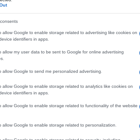
Out
consents
o allow Google to enable storage related to advertising like cookies on
evice identifiers in apps.
o allow my user data to be sent to Google for online advertising
s.
to allow Google to send me personalized advertising.
o allow Google to enable storage related to analytics like cookies on
evice identifiers in apps.
émarquent de l’échange:
o allow Google to enable storage related to functionality of the website
s fiduciaires au moment de la rédaction.
pto-monnaies à partir de leurs comptes bancaires en utilisant des
o allow Google to enable storage related to personalization.
ment
r
o allow Google to enable storage related to security, including