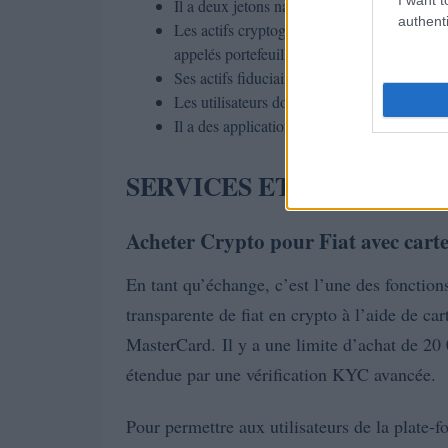
Il a deux jetons natifs, à savoir, DFT et DR
authenti
Les actifs cryptographiques sont conservés d
appelés portefeuilles froids.
Ses actifs fiduciaires sont détenus dans des 
Les utilisateurs doivent effectuer la vérific
Il a des applications mobiles sur les princi
SERVICES ET CARACTÉR
Acheter Crypto pour Fiat avec carte
En tant qu’échange, c’est l’une des fonction
transparente de fiat en crypto à l’aide de car
MasterCard.
Il y a une limite d’achat de 20 
étendue par une vérification KYC avancée.
Pour permettre aux utilisateurs de la plate-