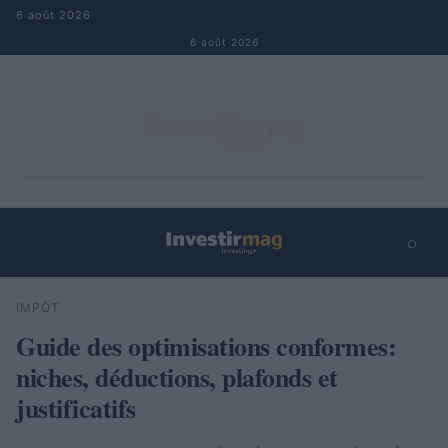
Aller au contenu
6 août 2026
6 août 2026
⌕
×
⌕
IMPÔT
Rechercher
Guide des optimisations conformes:
niches, déductions, plafonds et
justificatifs