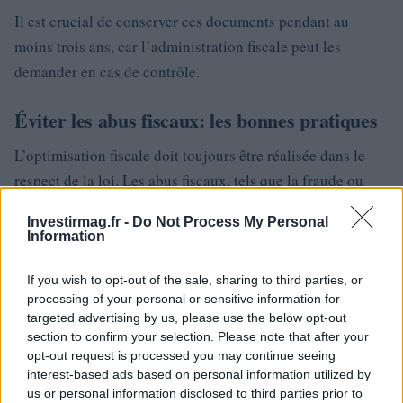
Il est crucial de conserver ces documents pendant au
moins trois ans, car l’administration fiscale peut les
demander en cas de contrôle.
Éviter les abus fiscaux: les bonnes pratiques
L’optimisation fiscale doit toujours être réalisée dans le
respect de la loi. Les abus fiscaux, tels que la fraude ou
l’évasion fiscale, sont sévèrement sanctionnés. Pour éviter
Investirmag.fr -
Do Not Process My Personal
les risques, il est essentiel d’adopter les bonnes pratiques
Information
suivantes:
If you wish to opt-out of the sale, sharing to third parties, or
Respecter les plafonds
Ne pas dépasser les plafonds
processing of your personal or sensitive information for
prévus par la loi pour chaque dispositif.
targeted advertising by us, please use the below opt-out
Conserver les justificatifs
section to confirm your selection. Please note that after your
Garder tous les documents
opt-out request is processed you may continue seeing
nécessaires pour prouver les dépenses ou les
interest-based ads based on personal information utilized by
investissements effectués.
us or personal information disclosed to third parties prior to