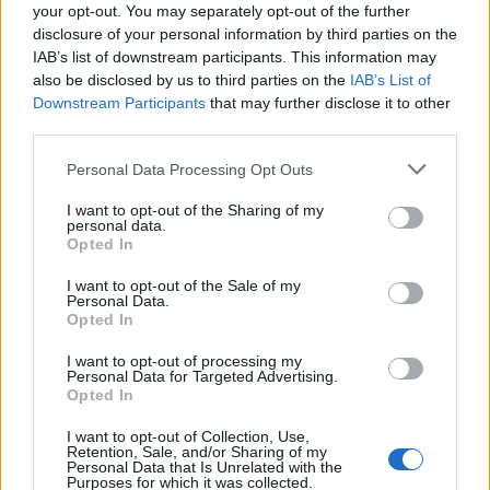
Consulter un professionnel
Faire appel à un expert-
your opt-out. You may separately opt-out of the further
comptable ou un conseiller fiscal pour s’assurer de la
disclosure of your personal information by third parties on the
conformité de ses choix.
IAB’s list of downstream participants. This information may
also be disclosed by us to third parties on the
IAB’s List of
Downstream Participants
that may further disclose it to other
En suivant ces bonnes pratiques, il est possible de
third parties.
bénéficier des avantages fiscaux tout en minimisant les
Please note that this website/app uses one or more Google
risques de redressement.
Personal Data Processing Opt Outs
services and may gather and store information including but
not limited to your visit or usage behaviour. You may click to
I want to opt-out of the Sharing of my
L’optimisation fiscale est un outil puissant pour réduire
personal data.
grant or deny consent to Google and its third-party tags to
Opted In
son impôt sur le revenu tout en respectant la loi. En
use your data for below specified purposes in below Google
exploitant les niches fiscales, les déductions et les crédits
consent section.
I want to opt-out of the Sale of my
Personal Data.
d’impôt, il est possible de maximiser ses avantages tout en
Opted In
évitant les abus. Pour cela, il est essentiel de respecter les
I want to opt-out of processing my
plafonds, de conserver les justificatifs nécessaires et de
Personal Data for Targeted Advertising.
Opted In
consulter un professionnel en cas de doute. En adoptant
ces bonnes pratiques, chacun peut optimiser sa fiscalité en
I want to opt-out of Collection, Use,
Retention, Sale, and/or Sharing of my
toute conformité.
Personal Data that Is Unrelated with the
Purposes for which it was collected.