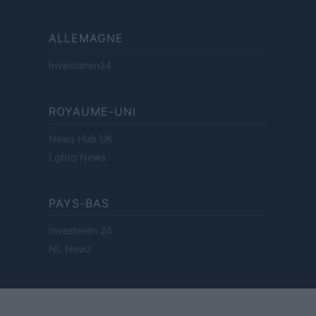
ALLEMAGNE
Investieren24
ROYAUME-UNI
News Hub UK
Lgbtq News
PAYS-BAS
Investeren 24
NL Newz