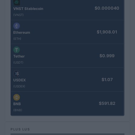
$0.000040
VNST Stablecoin
(VNST)
$1,908.01
Ethereum
(ETH)
$0.999
Tether
(USDT)
$1.07
USDEX
(USDEX)
$591.82
BNB
(BNB)
PLUS LUS