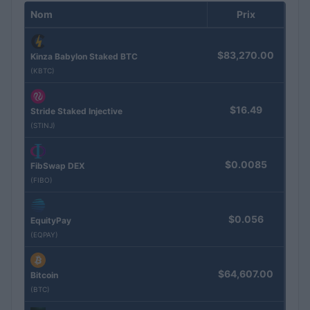
Nom
Prix
$83,270.00
Kinza Babylon Staked BTC
(KBTC)
$16.49
Stride Staked Injective
(STINJ)
$0.0085
FibSwap DEX
(FIBO)
$0.056
EquityPay
(EQPAY)
$64,607.00
Bitcoin
(BTC)