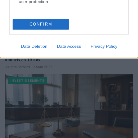
user protection.
CONFIRM
Data Deletion
Data Access
Privacy Policy
Immobilier locatif : comment générer 80 000 € de revenus
annuels en 10 ans
Juliette Bernard · 9 Août 2026
INVESTISSEMENTS