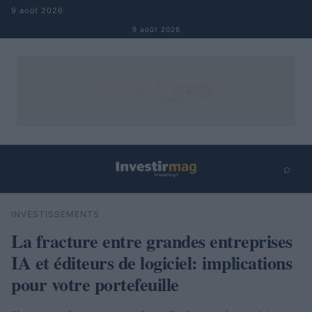
Aller au contenu
9 août 2026
9 août 2026
⌕
×
⌕
INVESTISSEMENTS
Rechercher
La fracture entre grandes entreprises
IA et éditeurs de logiciel: implications
pour votre portefeuille