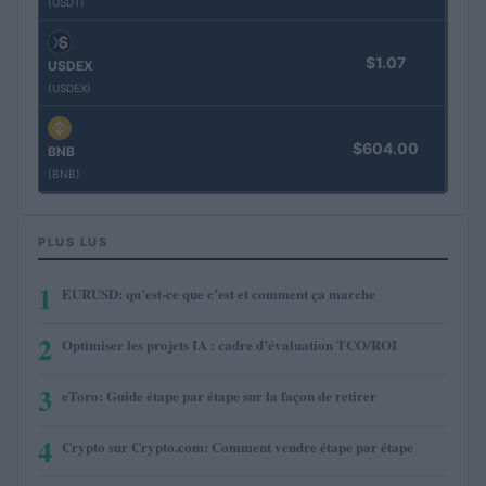
(USDT)
$1.07
USDEX
(USDEX)
$604.00
BNB
(BNB)
PLUS LUS
1
EURUSD: qu’est-ce que c’est et comment ça marche
2
Optimiser les projets IA : cadre d’évaluation TCO/ROI
3
eToro: Guide étape par étape sur la façon de retirer
4
Crypto sur Crypto.com: Comment vendre étape par étape