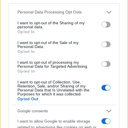
third parties.
Please note that this website/app uses one or more Google
Personal Data Processing Opt Outs
services and may gather and store information including but
not limited to your visit or usage behaviour. You may click to
I want to opt-out of the Sharing of my
personal data.
grant or deny consent to Google and its third-party tags to
Opted In
use your data for below specified purposes in below Google
consent section.
I want to opt-out of the Sale of my
Personal Data.
Opted In
I want to opt-out of processing my
Personal Data for Targeted Advertising.
Opted In
I want to opt-out of Collection, Use,
Retention, Sale, and/or Sharing of my
Personal Data that Is Unrelated with the
Purposes for which it was collected.
Opted Out
Continuez la lecture
Google consents
I want to allow Google to enable storage
INVESTISSEMENTS
related to advertising like cookies on web or