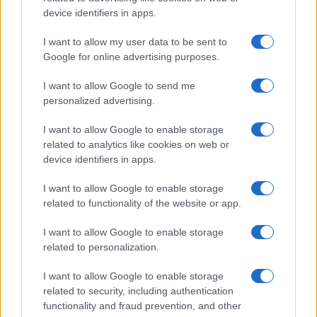
device identifiers in apps.
I want to allow my user data to be sent to
Google for online advertising purposes.
I want to allow Google to send me
personalized advertising.
I want to allow Google to enable storage
related to analytics like cookies on web or
device identifiers in apps.
Pôles universitaires et immobilier : stratégies pour un
I want to allow Google to enable storage
investissement locatif rentable
related to functionality of the website or app.
Camille Durand · 9 Août 2026
I want to allow Google to enable storage
INVESTISSEMENTS
related to personalization.
I want to allow Google to enable storage
related to security, including authentication
functionality and fraud prevention, and other