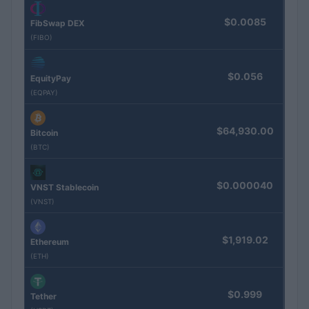
$0.0085
FibSwap DEX
(FIBO)
$0.056
EquityPay
(EQPAY)
$64,930.00
Bitcoin
(BTC)
$0.000040
VNST Stablecoin
(VNST)
$1,919.02
Ethereum
(ETH)
$0.999
Tether