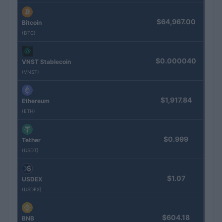
$64,967.00
Bitcoin
(BTC)
$0.000040
VNST Stablecoin
(VNST)
$1,917.84
Ethereum
(ETH)
$0.999
Tether
(USDT)
$1.07
USDEX
(USDEX)
$604.18
BNB