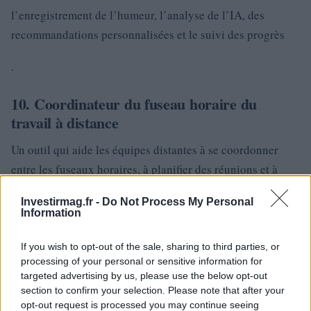
l’enregistrement de l’humeur, l’analyse de l’IA, des
recommandations personnalisées et le suivi des progrès
.
10. Coordinateur du fuseau horaire du
travail à distance
Un outil qui aide les équipes distantes à se coordonner
entre les fuseaux horaires, à planifier des réunions et à
gérer les horaires de travail. Cela pourrait inclure des
Investirmag.fr -
Do Not Process My Personal
intégrations avec des outils tels que Slack, la planification
Information
de réunions, le suivi des heures de travail et des
notifications
If you wish to opt-out of the sale, sharing to third parties, or
processing of your personal or sensitive information for
targeted advertising by us, please use the below opt-out
.
section to confirm your selection. Please note that after your
opt-out request is processed you may continue seeing