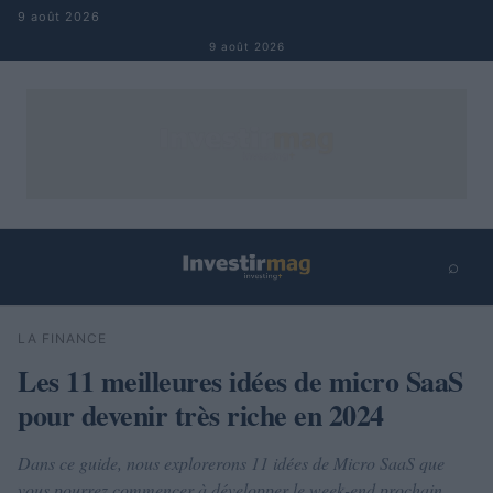
Aller au contenu
9 août 2026
9 août 2026
⌕
×
⌕
LA FINANCE
Rechercher
Les 11 meilleures idées de micro SaaS
pour devenir très riche en 2024
Dans ce guide, nous explorerons 11 idées de Micro SaaS que
vous pourrez commencer à développer le week-end prochain,