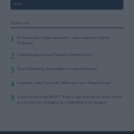
(BNB)
PLUS LUS
1
Évolution des crypto-monnaies : entre maturité et perte
d’identité
2
Combien payez-vous d’impôts à Monte-Carlo ?
3
Yossi Ghinsberg: biographie, revenu et héritage
4
Combien coûte l’envoi de 1000 euros avec MoneyGram ?
5
A quoi sert le code IBAN ? Tout ce que vous devez savoir sur les
acronymes, les exemples, la vérification et les dangers