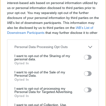
11. Créateur de défis de fitness personnalisés
interest-based ads based on personal information utilized by
us or personal information disclosed to third parties prior to
Une application qui permet aux utilisateurs de créer et de
your opt-out. You may separately opt-out of the further
participer à des défis de fitness personnalisés, de suivre
disclosure of your personal information by third parties on the
IAB’s list of downstream participants. This information may
leurs progrès et de participer à des compétitions avec des
also be disclosed by us to third parties on the
IAB’s List of
amis. Les principales capacités incluraient la création de
Downstream Participants
that may further disclose it to other
défis, le suivi des progrès, le partage social et la
third parties.
motivation
Please note that this website/app uses one or more Google
Personal Data Processing Opt Outs
services and may gather and store information including but
.
not limited to your visit or usage behaviour. You may click to
I want to opt-out of the Sharing of my
personal data.
grant or deny consent to Google and its third-party tags to
Opted In
Ces 11 idées de Micro SaaS constituent un excellent point
use your data for below specified purposes in below Google
consent section.
de départ pour les développeurs et les entrepreneurs qui
I want to opt-out of the Sale of my
Personal Data.
souhaitent pénétrer le marché du SaaS. Chacune de ces
Opted In
idées a le potentiel de générer des profits importants et de
I want to opt-out of processing my
créer un impact positif sur les utilisateurs. Commencez à
Personal Data for Targeted Advertising.
Opted In
travailler sur l’une de ces idées ce week-end et découvrez
I want to opt-out of Collection, Use,
comment transformer une simple intuition en une