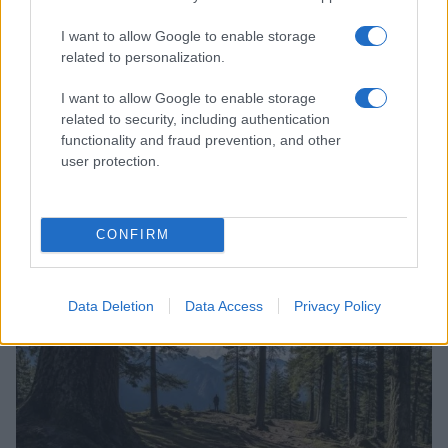
I want to allow Google to enable storage
related to personalization.
I want to allow Google to enable storage
related to security, including authentication
functionality and fraud prevention, and other
user protection.
CONFIRM
Continuez la lecture
LA FINANCE
Data Deletion
Data Access
Privacy Policy