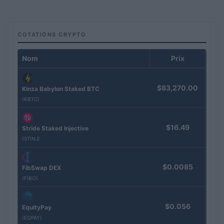
COTATIONS CRYPTO
Nom
Prix
$83,270.00
Kinza Babylon Staked BTC
(KBTC)
$16.49
Stride Staked Injective
(STINJ)
$0.0085
FibSwap DEX
(FIBO)
$0.056
EquityPay
(EQPAY)