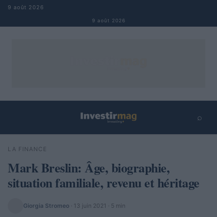
Aller au contenu
9 août 2026
9 août 2026
⌕
×
⌕
LA FINANCE
Rechercher
Mark Breslin: Âge, biographie,
situation familiale, revenu et héritage
Giorgia Stromeo
·
13 juin 2021
· 5 min