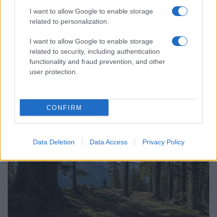
I want to allow Google to enable storage
related to personalization.
I want to allow Google to enable storage
related to security, including authentication
functionality and fraud prevention, and other
user protection.
Continuez la lecture
CONFIRM
LA FINANCE
Data Deletion
Data Access
Privacy Policy