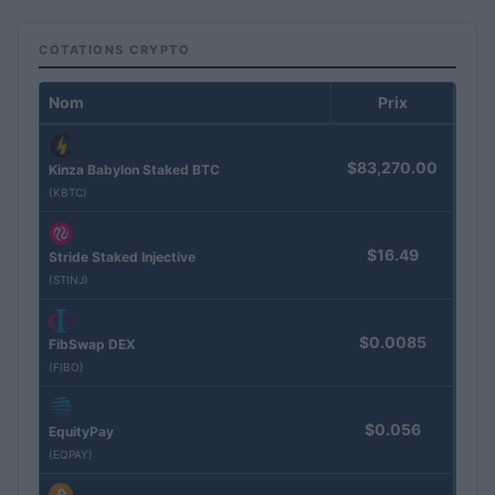
COTATIONS CRYPTO
Nom
Prix
$83,270.00
Kinza Babylon Staked BTC
(KBTC)
$16.49
Stride Staked Injective
(STINJ)
$0.0085
FibSwap DEX
(FIBO)
$0.056
EquityPay
(EQPAY)