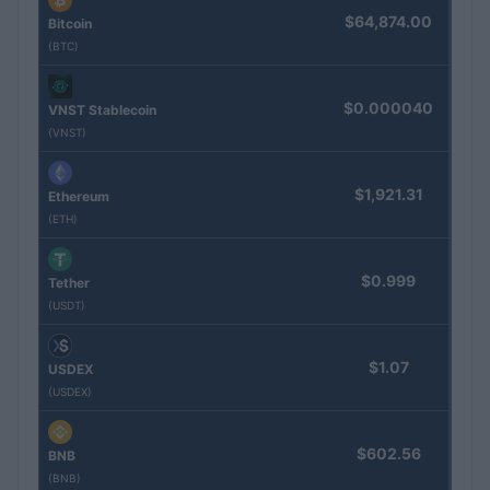
$64,874.00
Bitcoin
(BTC)
$0.000040
VNST Stablecoin
(VNST)
$1,921.31
Ethereum
(ETH)
$0.999
Tether
(USDT)
$1.07
USDEX
(USDEX)
$602.56
BNB
(BNB)