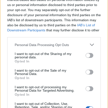
l’échelle nationale et internationale. Présentement, il y a
us or personal information disclosed to third parties prior to
your opt-out. You may separately opt-out of the further
14 clubs à travers le Canada.
disclosure of your personal information by third parties on the
IAB’s list of downstream participants. This information may
1925
also be disclosed by us to third parties on the
IAB’s List of
Downstream Participants
that may further disclose it to other
Breslin a produit des émissions de télévision telles que
third parties.
The Late Show with Joan Rivers pour Fox Broadcasting,
Please note that this website/app uses one or more Google
Personal Data Processing Opt Outs
Yuk Yuk’s – l’émission télévisée pour CBC TV et Mondo
services and may gather and store information including but
Taboo, deux émissions spéciales à la carte pour The Movie
not limited to your visit or usage behaviour. You may click to
I want to opt-out of the Sharing of my
personal data.
grant or deny consent to Google and its third-party tags to
Network et The Yuk Yuk’s Great Canadian Laugh Off
Opted In
use your data for below specified purposes in below Google
annuel Spécial TV pour The Comedy Network, qu’il anime
consent section.
I want to opt-out of the Sale of my
Personal Data.
également. Il a été producteur exécutif de Friday Night
Opted In
avec Ralph Benmergui pour CBC TV et de l’émission
I want to opt-out of processing my
spéciale 25e anniversaire de Yuk Yuk pour le Comedy
Personal Data for Targeted Advertising.
Network. Il a également été consultant en histoire pour les
Opted In
deux premières saisons de Kenny vs Spenny pour CBC TV
I want to opt-out of Collection, Use,
Retention, Sale, and/or Sharing of my