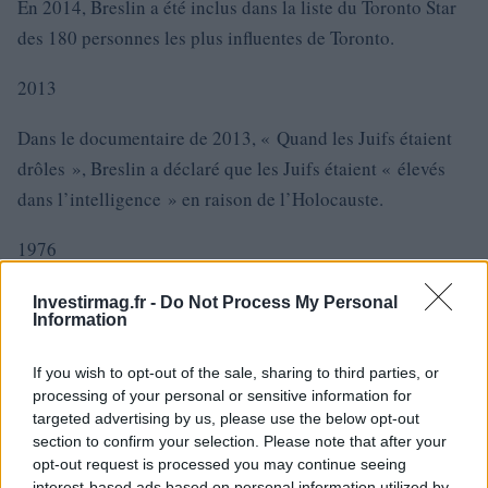
En 2014, Breslin a été inclus dans la liste du Toronto Star
des 180 personnes les plus influentes de Toronto.
2013
Dans le documentaire de 2013, « Quand les Juifs étaient
drôles », Breslin a déclaré que les Juifs étaient « élevés
dans l’intelligence » en raison de l’Holocauste.
1976
En 1976, Breslin et son collaborateur Joel Axler ont ouvert
Investirmag.fr -
Do Not Process My Personal
Information
le premier Yuk Yuk’s, au sous-sol du Church Street
Community Centre de Toronto. Quatre ans et de nombreux
If you wish to opt-out of the sale, sharing to third parties, or
spectacles en sueur plus tard, Breslin et Axler ont
processing of your personal or sensitive information for
déménagé le vaisseau amiral du Yuk Yuk au 1280 Bay
targeted advertising by us, please use the below opt-out
section to confirm your selection. Please note that after your
Street dans le quartier branché de Yorkville. Au cours des
opt-out request is processed you may continue seeing
prochaines décennies, Yuk Yuk’s étendra sa présence à
interest-based ads based on personal information utilized by