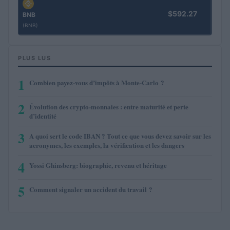
$592.27
BNB
(BNB)
PLUS LUS
1
Combien payez-vous d’impôts à Monte-Carlo ?
2
Évolution des crypto-monnaies : entre maturité et perte
d’identité
3
A quoi sert le code IBAN ? Tout ce que vous devez savoir sur les
acronymes, les exemples, la vérification et les dangers
4
Yossi Ghinsberg: biographie, revenu et héritage
5
Comment signaler un accident du travail ?