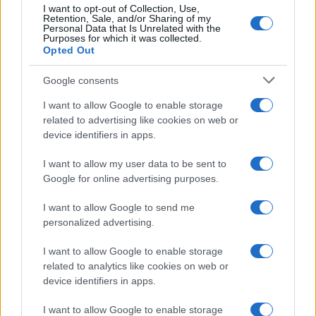
I want to opt-out of Collection, Use,
Retention, Sale, and/or Sharing of my
Personal Data that Is Unrelated with the
Purposes for which it was collected.
Investissements records dans l’IA : quand les géants de la tech
Opted Out
verront-ils les bénéfices ?
Juliette Bernard · 5 Août 2026
Google consents
I want to allow Google to enable storage
LA FINANCE
related to advertising like cookies on web or
device identifiers in apps.
I want to allow my user data to be sent to
Google for online advertising purposes.
I want to allow Google to send me
personalized advertising.
I want to allow Google to enable storage
related to analytics like cookies on web or
device identifiers in apps.
Croissance du PIB : la France à 0,2 % au T2 2026, en dessous
I want to allow Google to enable storage
de la moyenne européenne