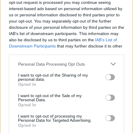
opt-out request is processed you may continue seeing
interest-based ads based on personal information utilized by
us or personal information disclosed to third parties prior to
your opt-out. You may separately opt-out of the further
disclosure of your personal information by third parties on the
IAB’s list of downstream participants. This information may
also be disclosed by us to third parties on the
IAB’s List of
Découvrez les 11 principes clés des Bogleheads pour investir
Downstream Participants
that may further disclose it to other
intelligemment
third parties.
Juliette Bernard · 6 Août 2026
Please note that this website/app uses one or more Google
Personal Data Processing Opt Outs
services and may gather and store information including but
LA FINANCE
not limited to your visit or usage behaviour. You may click to
I want to opt-out of the Sharing of my
personal data.
grant or deny consent to Google and its third-party tags to
Opted In
use your data for below specified purposes in below Google
consent section.
I want to opt-out of the Sale of my
Personal Data.
Opted In
I want to opt-out of processing my
Personal Data for Targeted Advertising.
Opted In