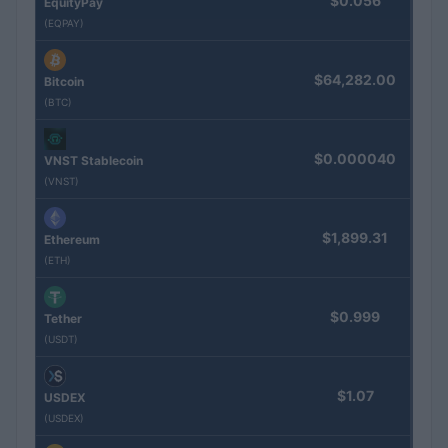
$0.056
EquityPay
(EQPAY)
$64,282.00
Bitcoin
(BTC)
$0.000040
VNST Stablecoin
(VNST)
$1,899.31
Ethereum
(ETH)
$0.999
Tether
(USDT)
$1.07
USDEX
(USDEX)