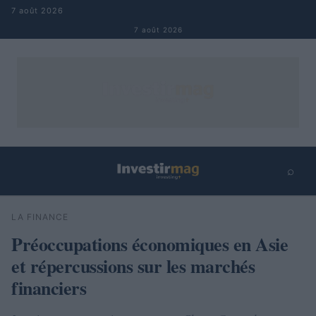
Aller au contenu
7 août 2026
7 août 2026
⌕
×
⌕
LA FINANCE
Rechercher
Préoccupations économiques en Asie
et répercussions sur les marchés
financiers