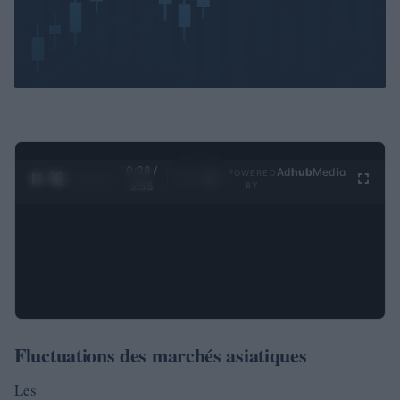
0:29 /
Ad
hub
Media
POWERED
1
/
4
3:55
BY
Fluctuations des marchés asiatiques
Les