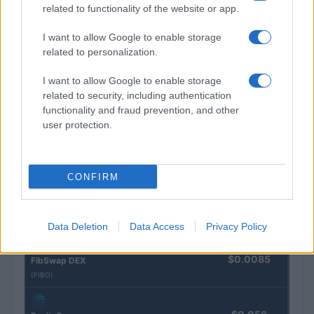
related to functionality of the website or app.
Juliette Bernard · 5 Août 2026
I want to allow Google to enable storage
related to personalization.
COTATIONS CRYPTO
I want to allow Google to enable storage
related to security, including authentication
Nom
Prix
functionality and fraud prevention, and other
user protection.
$83,270.00
Kinza Babylon Staked BTC
(KBTC)
CONFIRM
$16.49
Stride Staked Injective
(STINJ)
Data Deletion
Data Access
Privacy Policy
$0.0085
FibSwap DEX
(FIBO)