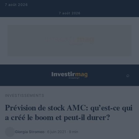
Aller au contenu
7 août 2026
7 août 2026
⌕
×
⌕
INVESTISSEMENTS
Rechercher
Prévision de stock AMC: qu’est-ce qui
a créé le boom et peut-il durer?
Giorgia Stromeo
·
6 juin 2021
· 9 min