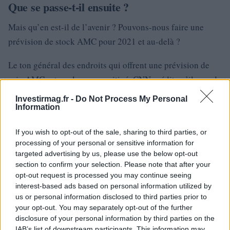
Que se passe-t-il ensuite ?
Mais qu’en est-il de l’avenir ? Pouvons-nous faire une
prévision de stock AMC pour 2021 et au-delà ?
Le ton général des endroits qui offrent une prévision de
prix AMC est quelque peu mitigé. CNN prédit qu’il sera de
16 $ au plus dans un an, et dit qu’il pourrait être aussi bas
Investirmag.fr -
Do Not Process My Personal
que 1 $. La côte médiane est de 3,70 $, en baisse de 90,6 %
Information
par rapport à sa valeur actuelle. Sur 10 analystes
If you wish to opt-out of the sale, sharing to third parties, or
interrogés par le diffuseur, six disent maintenir et quatre
processing of your personal or sensitive information for
recommandent de vendre des actions d’AMC. Pendant ce
targeted advertising by us, please use the below opt-out
temps, WalletInvestor a déclaré qu’AMC reviendrait à
section to confirm your selection. Please note that after your
opt-out request is processed you may continue seeing
22,48 $ dans un an. D’un autre côté, CoinPriceForecast dit
interest-based ads based on personal information utilized by
qu’il devrait franchir la barrière des 100 $ à un moment
us or personal information disclosed to third parties prior to
donné fin juin ou début juillet 2021, et devrait être
your opt-out. You may separately opt-out of the further
disclosure of your personal information by third parties on the
d’environ 107,84 $ dans environ un an. Il indique
IAB’s list of downstream participants. This information may