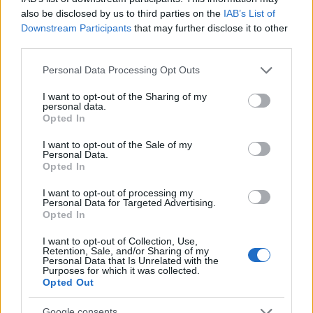
également qu’il pourrait valoir 192,99 $ dans un peu plus
also be disclosed by us to third parties on the
IAB’s List of
de cinq ans et 249,50 $ au milieu de 2031.
Downstream Participants
that may further disclose it to other
third parties.
Enfin, gov.capital dit qu’il devrait être d’environ 27,286 $
Please note that this website/app uses one or more Google
Personal Data Processing Opt Outs
le 2 juin 2022, mais il pourrait être aussi bas que 13,3416
services and may gather and store information including but
not limited to your visit or usage behaviour. You may click to
I want to opt-out of the Sharing of my
$ le 2 juin 2026.
personal data.
grant or deny consent to Google and its third-party tags to
Opted In
use your data for below specified purposes in below Google
Cependant, les investisseurs doivent faire leurs propres
consent section.
I want to opt-out of the Sale of my
recherches, considérer leur portefeuille global et leur
Personal Data.
Opted In
attitude face au risque avant d’investir.
I want to opt-out of processing my
Personal Data for Targeted Advertising.
FAQ
Opted In
Pourquoi l’action AMC augmente-t-elle ?
I want to opt-out of Collection, Use,
Retention, Sale, and/or Sharing of my
Personal Data that Is Unrelated with the
Pour faire simple, c’est Internet. Pour le dire encore plus
Purposes for which it was collected.
Opted Out
simplement, ce sont les médias sociaux – la page
WallStreetBets Reddit pour être précis. Les utilisateurs y
Google consents