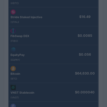
(KBTC)
$16.49
Stride Staked Injective
(STINJ)
$0.0085
FibSwap DEX
(FIBO)
$0.056
EquityPay
(EQPAY)
$64,630.00
Bitcoin
(BTC)
$0.000040
VNST Stablecoin
(VNST)