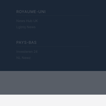
ROYAUME-UNI
News Hub UK
Lgbtq News
PAYS-BAS
Investeren 24
NL Newz