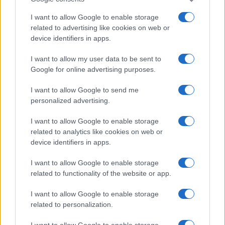
ont fait une prédiction d’action AMC qui suggère qu’elle
I want to allow Google to enable storage
est actuellement sous-évaluée et, lorsque les fonds
related to advertising like cookies on web or
spéculatifs ont essayé de la vendre à découvert, ils ont mis
device identifiers in apps.
en place une compression courte, poussant les prix encore
I want to allow my user data to be sent to
plus haut qu’auparavant.
Google for online advertising purposes.
L’action AMC va-t-elle rebondir ?
I want to allow Google to send me
personalized advertising.
Ça pourrait faire l’affaire. Ce n’est peut-être pas le cas.
L’histoire des marchés boursiers, c’est que les sursauts
I want to allow Google to enable storage
related to analytics like cookies on web or
peuvent suivre les bulles. Cependant, si nous regardons la
device identifiers in apps.
récente augmentation de GameStop, elle n’a pas si mal
I want to allow Google to enable storage
rebondi. Oui, il est en baisse par rapport à son record, mais
related to functionality of the website or app.
il se porte bien mieux qu’avant que WallStreetBets ne
s’implique. Cela ne veut pas dire que GameStop ne
I want to allow Google to enable storage
related to personalization.
baissera pas ou qu’AMC ne suivra pas le même schéma.
Rien n’est certain.
I want to allow Google to enable storage