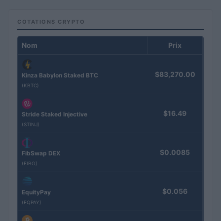
COTATIONS CRYPTO
Nom
Prix
$83,270.00
Kinza Babylon Staked BTC
(KBTC)
$16.49
Stride Staked Injective
(STINJ)
$0.0085
FibSwap DEX
(FIBO)
$0.056
EquityPay
(EQPAY)