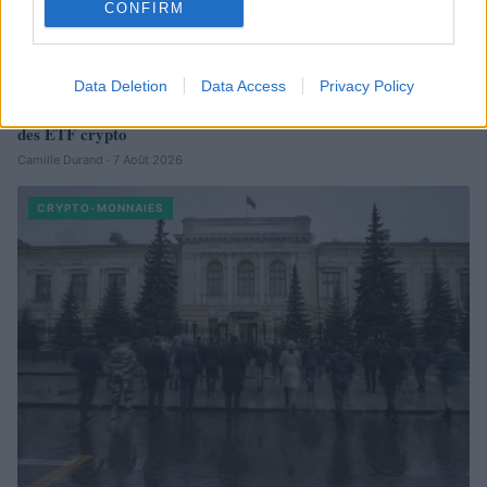
CONFIRM
Data Deletion
Data Access
Privacy Policy
Retour des capitaux institutionnels : Bitcoin et Ethereum en tête
des ETF crypto
Camille Durand · 7 Août 2026
CRYPTO-MONNAIES