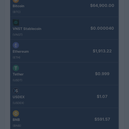
$64,900.00
Bitcoin
(BTC)
$0.000040
VNST Stablecoin
(VNST)
$1,913.22
Ethereum
(ETH)
$0.999
Tether
(USDT)
$1.07
USDEX
(USDEX)
$591.57
BNB
(BNB)