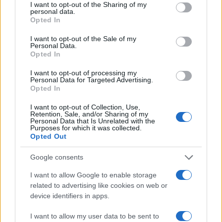
Bing X
not limited to your visit or usage behaviour. You may click to
I want to opt-out of the Sharing of my
personal data.
Bitrue
grant or deny consent to Google and its third-party tags to
Opted In
BitMart
use your data for below specified purposes in below Google
consent section.
I want to opt-out of the Sale of my
Personal Data.
Opted In
AUTEUR
Giorgia Stromeo
I want to opt-out of processing my
Personal Data for Targeted Advertising.
Opted In
I want to opt-out of Collection, Use,
Retention, Sale, and/or Sharing of my
Personal Data that Is Unrelated with the
Purposes for which it was collected.
Opted Out
Google consents
I want to allow Google to enable storage
related to advertising like cookies on web or
device identifiers in apps.
I want to allow my user data to be sent to