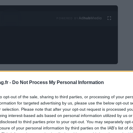
Ad
hub
Media
POWERED BY
ABI et le CAB sont dans l’IBAN. En fait, ce sont deux
g.fr -
Do Not Process My Personal Information
aire et vous devez les connaître pour transférer de
rticle, nous verrons ce que sont ABI et CAB dans
to opt-out of the sale, sharing to third parties, or processing of your per
tiliser.
formation for targeted advertising by us, please use the below opt-out s
r selection. Please note that after your opt-out request is processed y
eing interest-based ads based on personal information utilized by us or
ans IBAN?
disclosed to third parties prior to your opt-out. You may separately opt-
losure of your personal information by third parties on the IAB’s list of