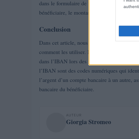
dans le formulaire de transfert, ainsi que le
authenti
bénéficiaire, le montant et la date du transfer
Conclusion
Dans cet article, nous avons examiné ce qu
comment les utiliser. Nous avons également 
dans l’IBAN lors des virements bancaires. 
l’IBAN sont des codes numériques qui identif
l’argent d’un compte bancaire à un autre, a
bancaire du bénéficiaire.
AUTEUR
Giorgia Stromeo