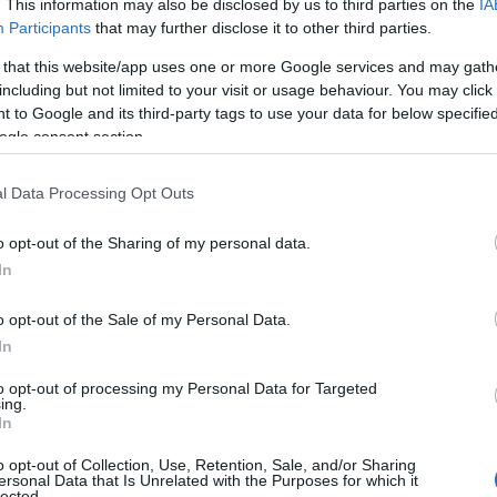
e CAB (code bancaire) sont des codes numériques qui
. This information may also be disclosed by us to third parties on the
IA
Participants
that may further disclose it to other third parties.
également appelés codes ABI et CAB. L’ABI se compose
 that this website/app uses one or more Google services and may gath
s de laquelle un compte bancaire est ouvert. Le CAB,
including but not limited to your visit or usage behaviour. You may click 
un code qui identifie l’agence bancaire auprès de
 to Google and its third-party tags to use your data for below specifi
ogle consent section.
ans l’IBAN ?
l Data Processing Opt Outs
r) est un code de compte bancaire unique utilisé
o opt-out of the Sharing of my personal data.
In
. Un IBAN italien se compose de 27 chiffres, dont les
q suivants représentent le CAB. Par conséquent, pour
o opt-out of the Sale of my Personal Data.
t de regarder les deux premiers et les cinq chiffres
In
to opt-out of processing my Personal Data for Targeted
ing.
In
o opt-out of Collection, Use, Retention, Sale, and/or Sharing
ersonal Data that Is Unrelated with the Purposes for which it
lected.