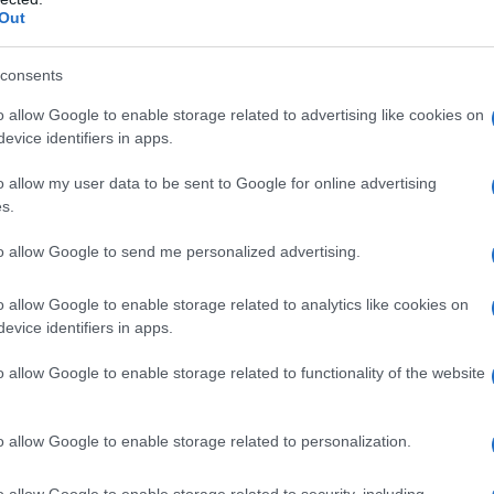
Out
consents
o allow Google to enable storage related to advertising like cookies on
evice identifiers in apps.
o allow my user data to be sent to Google for online advertising
s.
to allow Google to send me personalized advertising.
o allow Google to enable storage related to analytics like cookies on
evice identifiers in apps.
 IBAN ?
o allow Google to enable storage related to functionality of the website
AB dans l’IBAN, vous pouvez les utiliser pour
 un autre. Pour effectuer un transfert, vous devez
o allow Google to enable storage related to personalization.
e du bénéficiaire. Le code ABI et CAB doit être saisi
o allow Google to enable storage related to security, including