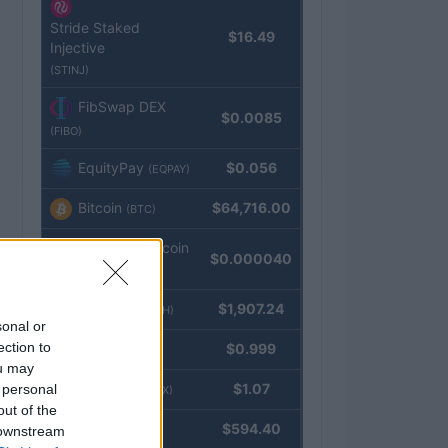
Stride Staked
$16.49
Injective
(STINJ)
FibSwap DEX
$0.0085
(FIBO)
EquityPay
$0.056
(EQPAY)
Bitcoin
$64,716.00
(BTC)
VNST Stablecoin
$0.000040
(VNST)
Ethereum
$1,907.24
(ETH)
sonal or
ection to
Tether
$0.999
(USDT)
ou may
USDEX
$1.07
 personal
(USDEX)
out of the
BNB
$594.40
 downstream
(BNB)