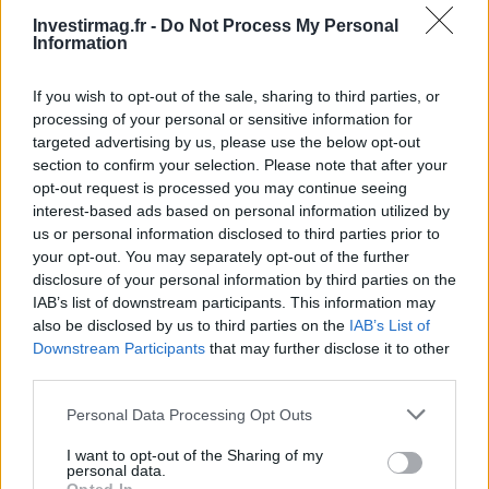
mémoire de la ville ; collaboratrice historique
Investirmag.fr -
Do Not Process My Personal
qui rédige des dossiers et des guides
Information
thématiques. Elle a étudié la littérature et
participe à des lectures publiques dans les
If you wish to opt-out of the sale, sharing to third parties, or
librairies de Vérone.
processing of your personal or sensitive information for
targeted advertising by us, please use the below opt-out
section to confirm your selection. Please note that after your
opt-out request is processed you may continue seeing
interest-based ads based on personal information utilized by
us or personal information disclosed to third parties prior to
your opt-out. You may separately opt-out of the further
disclosure of your personal information by third parties on the
IAB’s list of downstream participants. This information may
also be disclosed by us to third parties on the
IAB’s List of
Downstream Participants
that may further disclose it to other
third parties.
Please note that this website/app uses one or more Google
Personal Data Processing Opt Outs
services and may gather and store information including but
not limited to your visit or usage behaviour. You may click to
I want to opt-out of the Sharing of my
personal data.
grant or deny consent to Google and its third-party tags to