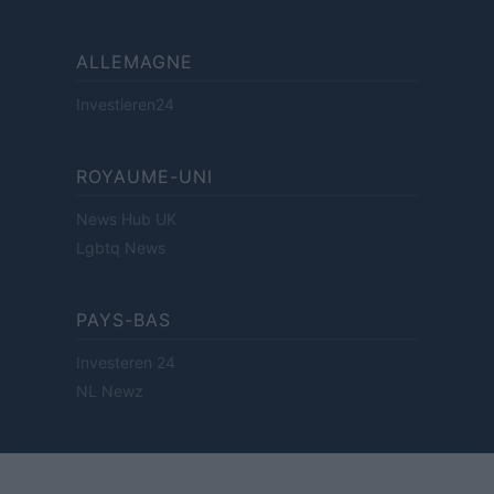
ALLEMAGNE
Investieren24
ROYAUME-UNI
News Hub UK
Lgbtq News
PAYS-BAS
Investeren 24
NL Newz