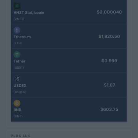
$0.000040
VNST Stablecoin
(VNST)
$1,920.50
Ethereum
(ETH)
$0.999
Tether
(USDT)
$1.07
USDEX
(USDEX)
$603.75
BNB
(BNB)
PLUS LUS