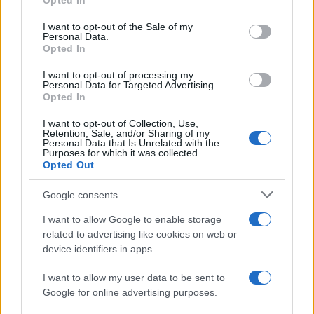
Opted In
use your data for below specified purposes in below Google
consent section.
I want to opt-out of the Sale of my
Personal Data.
Opted In
I want to opt-out of processing my
Personal Data for Targeted Advertising.
Opted In
Continuez la lecture
I want to opt-out of Collection, Use,
Retention, Sale, and/or Sharing of my
Personal Data that Is Unrelated with the
LA FINANCE
Purposes for which it was collected.
Opted Out
Google consents
I want to allow Google to enable storage
related to advertising like cookies on web or
device identifiers in apps.
I want to allow my user data to be sent to
Google for online advertising purposes.