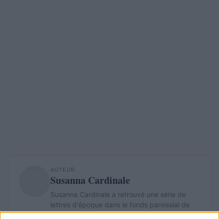
AUTEUR
Susanna Cardinale
Susanna Cardinale a retrouvé une série de
lettres d'époque dans le fonds paroissial de
Vérone, source d'un approfondissement sur la