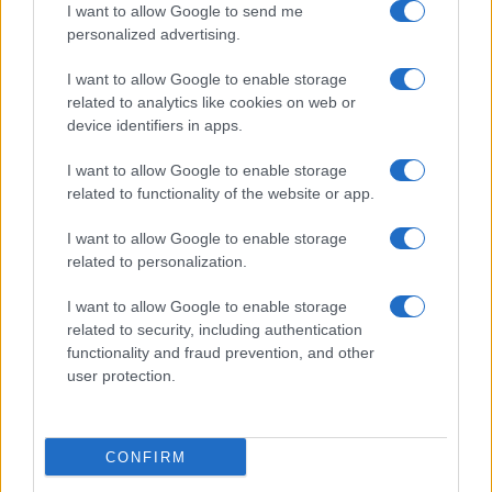
I want to allow Google to send me
personalized advertising.
Débroussaillage forestier : pourquoi une taxe collective
pourrait changer la donne
I want to allow Google to enable storage
Camille Durand · 9 Août 2026
related to analytics like cookies on web or
device identifiers in apps.
LA FINANCE
I want to allow Google to enable storage
related to functionality of the website or app.
I want to allow Google to enable storage
related to personalization.
I want to allow Google to enable storage
related to security, including authentication
functionality and fraud prevention, and other
user protection.
Finance quantitative : comment évaluer et gérer les risques de
CONFIRM
portefeuille