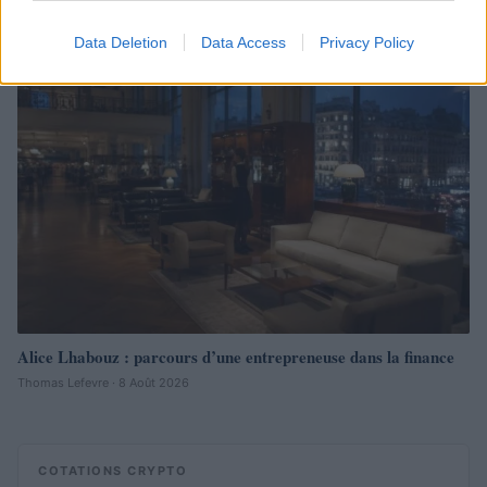
Camille Durand · 9 Août 2026
Data Deletion
Data Access
Privacy Policy
LA FINANCE
Alice Lhabouz : parcours d’une entrepreneuse dans la finance
Thomas Lefevre · 8 Août 2026
COTATIONS CRYPTO