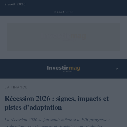
Aller au contenu
9 août 2026
9 août 2026
⌕
×
⌕
LA FINANCE
Rechercher
Récession 2026 : signes, impacts et
pistes d’adaptation
La récession 2026 se fait sentir même si le PIB progresse :
explications, conséquences et stratégies pour s'adapter