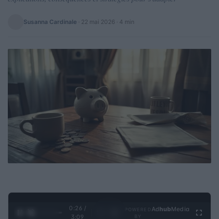
Susanna Cardinale
·
22 mai 2026
· 4 min
0:27 /
Ad
hub
Media
POWERED
1
/
4
3:09
BY