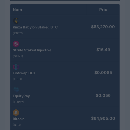
Nom
Prix
$83,270.00
Kinza Babylon Staked BTC
(KBTC)
$16.49
Stride Staked Injective
(STINJ)
$0.0085
FibSwap DEX
(FIBO)
$0.056
EquityPay
(EQPAY)
$64,905.00
Bitcoin
(BTC)