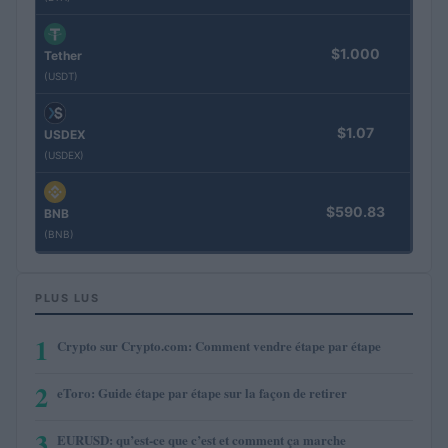
$1.000
Tether
(USDT)
$1.07
USDEX
(USDEX)
$590.83
BNB
(BNB)
PLUS LUS
1
Crypto sur Crypto.com: Comment vendre étape par étape
2
eToro: Guide étape par étape sur la façon de retirer
3
EURUSD: qu’est-ce que c’est et comment ça marche