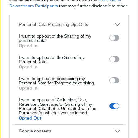
Downstream Participants
that may further disclose it to other
third parties.
Please note that this website/app uses one or more Google
Personal Data Processing Opt Outs
services and may gather and store information including but
not limited to your visit or usage behaviour. You may click to
I want to opt-out of the Sharing of my
personal data.
grant or deny consent to Google and its third-party tags to
Opted In
use your data for below specified purposes in below Google
consent section.
I want to opt-out of the Sale of my
Personal Data.
Opted In
I want to opt-out of processing my
Personal Data for Targeted Advertising.
Opted In
I want to opt-out of Collection, Use,
Retention, Sale, and/or Sharing of my
Personal Data that Is Unrelated with the
Purposes for which it was collected.
Opted Out
Google consents