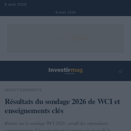
Aller au contenu
8 août 2026
8 août 2026
⌕
×
⌕
INVESTISSEMENTS
Rechercher
Résultats du sondage 2026 de WCI et
enseignements clés
Retour sur le sondage WCI 2026 : profil des répondants,
comportements d’investissement et attentes vis‑à‑vis de la