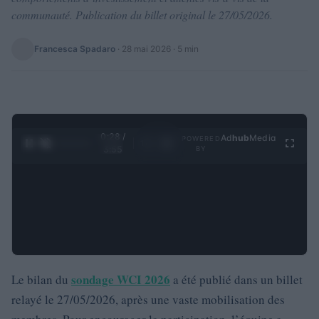
communauté. Publication du billet original le 27/05/2026.
Francesca Spadaro
·
28 mai 2026
· 5 min
0:29 /
Ad
hub
Media
POWERED
1
/
4
3:55
BY
sondage WCI 2026
Le bilan du
a été publié dans un billet
relayé le 27/05/2026, après une vaste mobilisation des