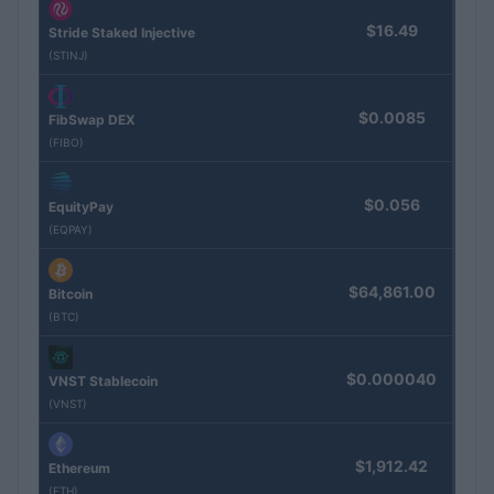
$16.49
Stride Staked Injective
(STINJ)
$0.0085
FibSwap DEX
(FIBO)
$0.056
EquityPay
(EQPAY)
$64,861.00
Bitcoin
(BTC)
$0.000040
VNST Stablecoin
(VNST)
$1,912.42
Ethereum
(ETH)