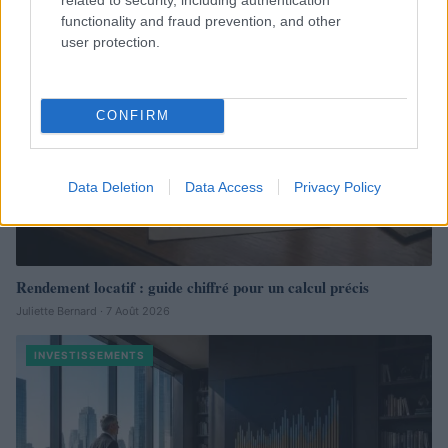
INVESTISSEMENTS
functionality and fraud prevention, and other
user protection.
CONFIRM
Data Deletion
Data Access
Privacy Policy
Rendement locatif : guide chiffré pour un calcul précis
Juliette Bernard · 7 Août 2026
INVESTISSEMENTS