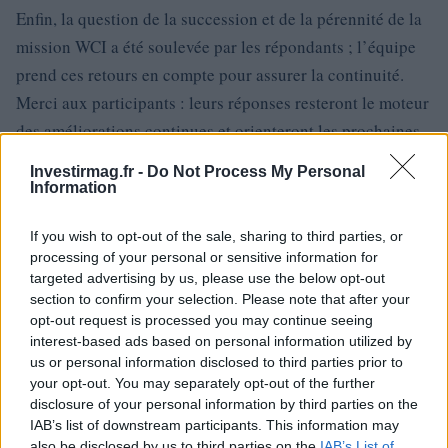
Enfin, la question de la succession et de la pérennité de la
mission WCI a été soulevée par les répondants ; l’équipe
prend ces retours en compte pour assurer la continuité.
Merci aux participants : leurs réponses resteront le moteur
des améliorations continues et orienteront les prochaines
sondage WCI
événements WCICON
éditions du
et des
.
Investirmag.fr -
Do Not Process My Personal
Information
If you wish to opt-out of the sale, sharing to third parties, or
AUTEUR
processing of your personal or sensitive information for
Francesca Spadaro
targeted advertising by us, please use the below opt-out
Francesca Spadaro a reconstitué une chaîne
section to confirm your selection. Please note that after your
d'investissements véronaise à partir des bilans
opt-out request is processed you may continue seeing
déposés à la Chambre de Commerce ;
interest-based ads based on personal information utilized by
analyste financière qui coordonne des
us or personal information disclosed to third parties prior to
dossiers sur les PME et les marchés. Diplômée
your opt-out. You may separately opt-out of the further
en économie, elle collabore avec les chambres
disclosure of your personal information by third parties on the
locales et assure des bulletins économiques
IAB’s list of downstream participants. This information may
territoriaux.
also be disclosed by us to third parties on the
IAB’s List of