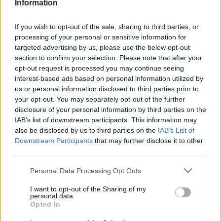
Information
(VNST)
If you wish to opt-out of the sale, sharing to third parties, or
$1,921.06
Ethereum
processing of your personal or sensitive information for
(ETH)
targeted advertising by us, please use the below opt-out
section to confirm your selection. Please note that after your
opt-out request is processed you may continue seeing
$0.999
Tether
interest-based ads based on personal information utilized by
(USDT)
us or personal information disclosed to third parties prior to
your opt-out. You may separately opt-out of the further
disclosure of your personal information by third parties on the
$1.07
USDEX
IAB’s list of downstream participants. This information may
(USDEX)
also be disclosed by us to third parties on the
IAB’s List of
Downstream Participants
that may further disclose it to other
$604.62
third parties.
BNB
(BNB)
Please note that this website/app uses one or more Google
Personal Data Processing Opt Outs
services and may gather and store information including but
not limited to your visit or usage behaviour. You may click to
I want to opt-out of the Sharing of my
PLUS LUS
personal data.
grant or deny consent to Google and its third-party tags to
Opted In
use your data for below specified purposes in below Google
1
AMP : Peut-il atteindre 1 dollar ?
consent section.