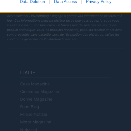
Data Deletion
Data Access
Privacy Policy
2729933
Tous droits réservés
Avertissement : Investirmag s'engage à garder vos informations exactes et à
jour. Ces informations peuvent différer de ce que vous voyez lorsque vous
visitez une institution financière, un fournisseur de services ou un site de
produit spécifique. Tous les produits financiers, produits d'achat et services
sont présentés sans garantie. Lors de l'évaluation des offres, consultez les
conditions générales de l'institution financière.
ITALIE
Casa Magazine
Cineverse Magazine
Donne Magazine
Food Blog
Milano Notizie
Motor Magazine
Notizie.it