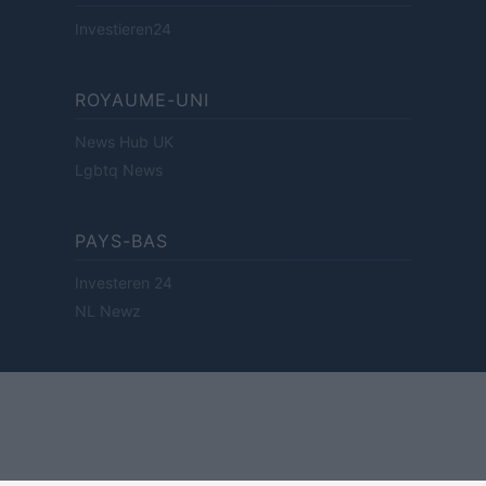
Investieren24
ROYAUME-UNI
News Hub UK
Lgbtq News
PAYS-BAS
Investeren 24
NL Newz