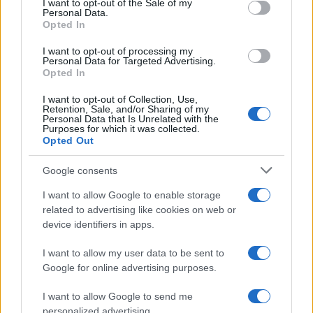
I want to opt-out of the Sale of my
Personal Data.
2
Opted In
Crypto sur Crypto.com: Comment vendre étape par étape
I want to opt-out of processing my
3
eToro: Guide étape par étape sur la façon de retirer
Personal Data for Targeted Advertising.
Opted In
4
Combien payez-vous d’impôts à Monte-Carlo ?
I want to opt-out of Collection, Use,
Retention, Sale, and/or Sharing of my
Personal Data that Is Unrelated with the
5
EURUSD: qu’est-ce que c’est et comment ça marche
Purposes for which it was collected.
Opted Out
Google consents
I want to allow Google to enable storage
related to advertising like cookies on web or
device identifiers in apps.
I want to allow my user data to be sent to
Investirmag, le nouveau portail du monde de la finance.
Google for online advertising purposes.
Insights, actualités, comparaisons et statistiques.
I want to allow Google to send me
personalized advertising.