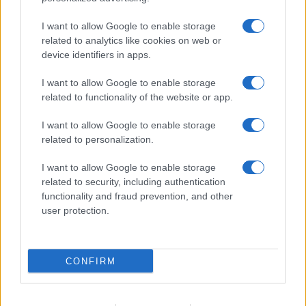
SECTIONS
I want to allow Google to enable storage
Investissements
related to analytics like cookies on web or
La finance
device identifiers in apps.
Crypto-monnaies
I want to allow Google to enable storage
News
related to functionality of the website or app.
Fisco
Financement
I want to allow Google to enable storage
related to personalization.
MAGAZINE
I want to allow Google to enable storage
À propos
related to security, including authentication
Contact
functionality and fraud prevention, and other
user protection.
MENTIONS LÉGALES
Politique cookies
Politique de confidentialité
CONFIRM
Conditions d'utilisation
Copyright © 2026 · Publié en France par AdHub Media S.r.l. — Numero REA