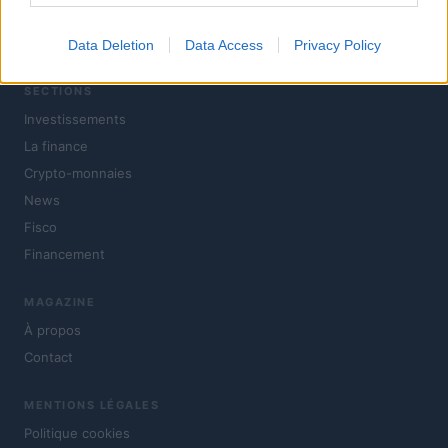
Investirmag, le nouveau portail du monde de la finance.
Insights, actualités, comparaisons et statistiques.
Data Deletion
Data Access
Privacy Policy
SECTIONS
Investissements
La finance
Crypto-monnaies
News
Fisco
Financement
MAGAZINE
À propos
Contact
MENTIONS LÉGALES
Politique cookies