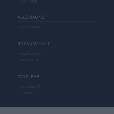
InvestirMag
ALLEMAGNE
Investieren24
ROYAUME-UNI
News Hub UK
Lgbtq News
PAYS-BAS
Investeren 24
NL Newz