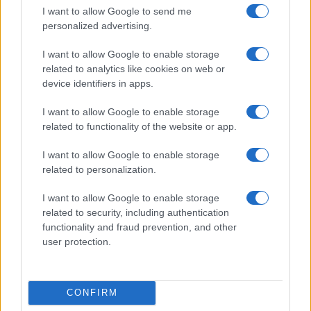
I want to allow Google to send me
PLUS LUS
personalized advertising.
1
Crypto sur Crypto.com: Comment vendre étape par étape
I want to allow Google to enable storage
related to analytics like cookies on web or
2
eToro: Guide étape par étape sur la façon de retirer
device identifiers in apps.
3
I want to allow Google to enable storage
Combien payez-vous d’impôts à Monte-Carlo ?
related to functionality of the website or app.
4
Optimiser les projets IA : cadre d’évaluation TCO/ROI
I want to allow Google to enable storage
related to personalization.
5
EURUSD: qu’est-ce que c’est et comment ça marche
I want to allow Google to enable storage
related to security, including authentication
functionality and fraud prevention, and other
user protection.
CONFIRM