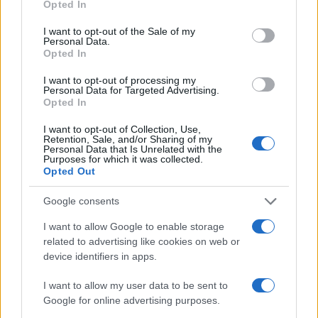
Opted In
(BTC)
use your data for below specified purposes in below Google
consent section.
I want to opt-out of the Sale of my
Personal Data.
$0.000040
VNST Stablecoin
Opted In
(VNST)
I want to opt-out of processing my
Personal Data for Targeted Advertising.
Opted In
$1,915.01
Ethereum
(ETH)
I want to opt-out of Collection, Use,
Retention, Sale, and/or Sharing of my
Personal Data that Is Unrelated with the
Purposes for which it was collected.
$0.999
Tether
Opted Out
(USDT)
Google consents
$1.07
USDEX
I want to allow Google to enable storage
(USDEX)
related to advertising like cookies on web or
device identifiers in apps.
$593.24
BNB
I want to allow my user data to be sent to
(BNB)
Google for online advertising purposes.