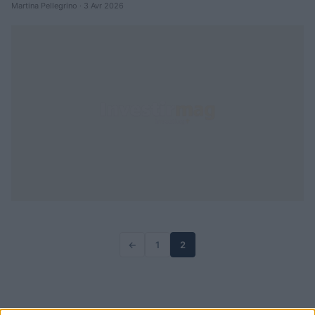
Martina Pellegrino · 3 Avr 2026
←
1
2