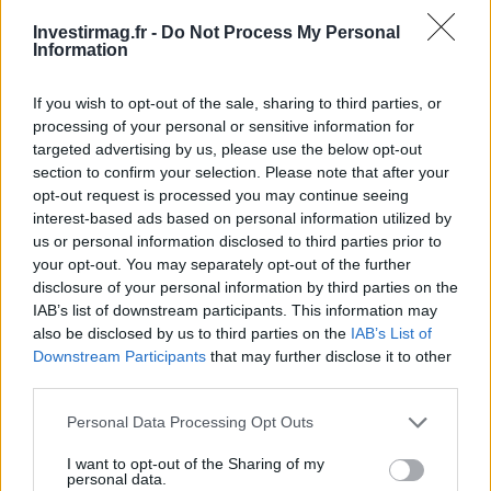
COTATIONS CRYPTO
Investirmag.fr -
Do Not Process My Personal
Information
Nom
Prix
If you wish to opt-out of the sale, sharing to third parties, or
processing of your personal or sensitive information for
$83,270.00
Kinza Babylon Staked BTC
targeted advertising by us, please use the below opt-out
(KBTC)
section to confirm your selection. Please note that after your
opt-out request is processed you may continue seeing
interest-based ads based on personal information utilized by
$16.49
Stride Staked Injective
us or personal information disclosed to third parties prior to
(STINJ)
your opt-out. You may separately opt-out of the further
disclosure of your personal information by third parties on the
$0.0085
FibSwap DEX
IAB’s list of downstream participants. This information may
also be disclosed by us to third parties on the
IAB’s List of
(FIBO)
Downstream Participants
that may further disclose it to other
third parties.
$0.056
EquityPay
Please note that this website/app uses one or more Google
(EQPAY)
Personal Data Processing Opt Outs
services and may gather and store information including but
not limited to your visit or usage behaviour. You may click to
I want to opt-out of the Sharing of my
personal data.
$64,822.00
Bitcoin
grant or deny consent to Google and its third-party tags to