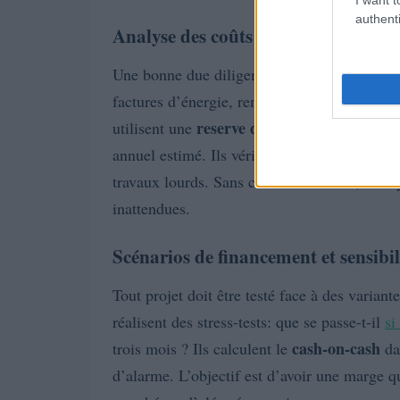
authenti
Analyse des coûts réels
Une bonne due diligence commence par la re
factures d’énergie, remplacements d’équipeme
reserve de trésorerie
utilisent une
couvrant 
annuel estimé. Ils vérifient également les dia
travaux lourds. Sans cette lecture fine, un l
inattendues.
Scénarios de financement et sensibil
Tout projet doit être testé face à des variant
réalisent des stress-tests: que se passe-t-il
si
cash-on-cash
trois mois ? Ils calculent le
da
d’alarme. L’objectif est d’avoir une marge 