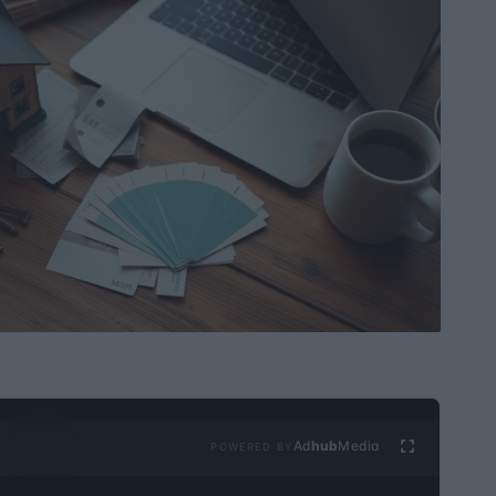
Ad
hub
Media
POWERED BY