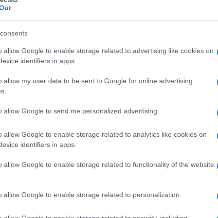
Out
consents
o allow Google to enable storage related to advertising like cookies on
evice identifiers in apps.
o allow my user data to be sent to Google for online advertising
s.
nvestisseurs avisés
to allow Google to send me personalized advertising.
o allow Google to enable storage related to analytics like cookies on
, les investisseurs professionnels évaluent plusieurs
evice identifiers in apps.
aux d’occupation historique
croissance des loyers
, la
o allow Google to enable storage related to functionality of the website
 solidité juridique des baux. Ils analysent aussi le
cap
es opportunités et intègrent une marge de sécurité en
o allow Google to enable storage related to personalization.
diversité d’angles réduit le risque d’une mauvaise
o allow Google to enable storage related to security, including