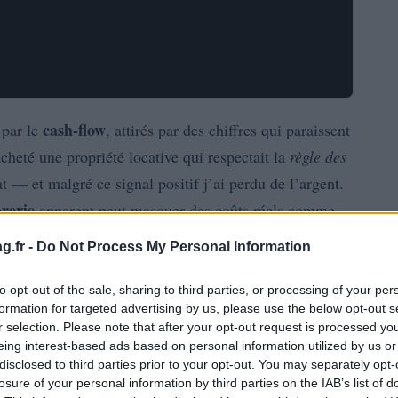
cash-flow
 par le
, attirés par des chiffres qui paraissent
eté une propriété locative qui respectait la
règle des
 — et malgré ce signal positif j’ai perdu de l’argent.
orerie
apparent peut masquer des coûts réels comme
vacance ou des charges de financement.
g.fr -
Do Not Process My Personal Information
dez en tête que l’objectif d’un investisseur n’est pas
to opt-out of the sale, sharing to third parties, or processing of your per
rendement durable
d’atteindre un
et une
formation for targeted advertising by us, please use the below opt-out s
r selection. Please note that after your opt-out request is processed y
s aguerris combinent la mesure du
cash-on-cash
avec
eing interest-based ads based on personal information utilized by us or
 et de marché. On va ici détailler ces éléments pour
disclosed to third parties prior to your opt-out. You may separately opt-
losure of your personal information by third parties on the IAB’s list of
ision rationnelle.