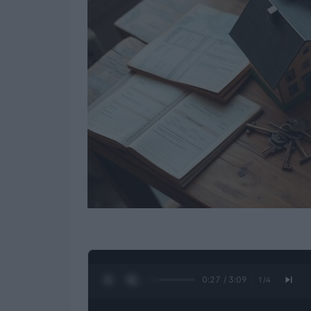
0:28 / 3:09
1
/
4