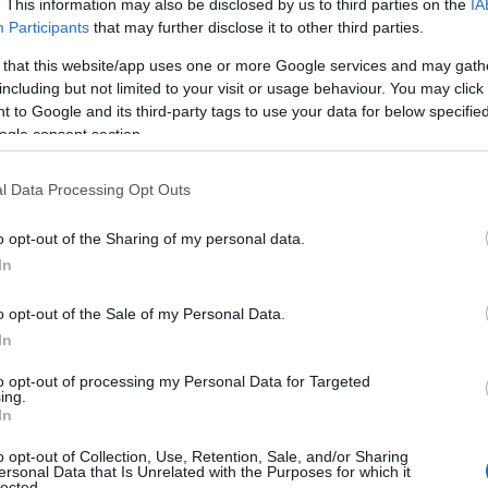
. This information may also be disclosed by us to third parties on the
IA
Participants
that may further disclose it to other third parties.
tre trompeur
 that this website/app uses one or more Google services and may gath
including but not limited to your visit or usage behaviour. You may click 
capex
 critiques:
(travaux de rénovation majeurs),
 to Google and its third-party tags to use your data for below specifi
ogle consent section.
 et des impôts locaux. Par ailleurs, un loyer attractif
uartier se dégrade ou si un grand employeur part. Autre
l Data Processing Opt Outs
des de vacance
— chaque mois sans locataire grève la
eut transformer un rendement apparent en perte: un
prêt
o opt-out of the Sharing of my personal data.
In
és obèrent la marge nette.
o opt-out of the Sale of my Personal Data.
In
to opt-out of processing my Personal Data for Targeted
ing.
In
o opt-out of Collection, Use, Retention, Sale, and/or Sharing
ersonal Data that Is Unrelated with the Purposes for which it
lected.