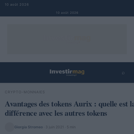
Aller au contenu
10 août 2026
10 août 2026
⌕
×
⌕
CRYPTO-MONNAIES
Rechercher
Avantages des tokens Aurix : quelle est 
différence avec les autres tokens
Giorgia Stromeo
·
3 juin 2021
· 5 min