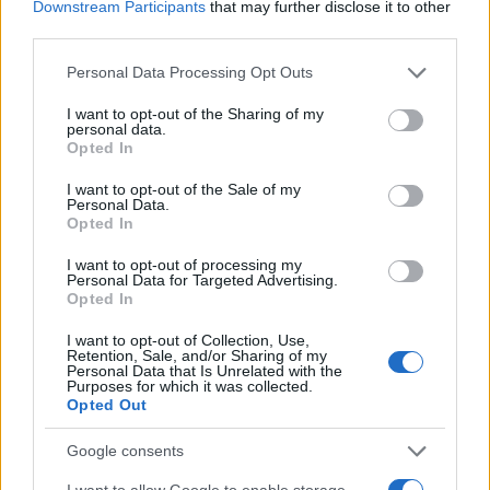
Downstream Participants
that may further disclose it to other
third parties.
COTATIONS CRYPTO
Please note that this website/app uses one or more Google
Personal Data Processing Opt Outs
Nom
Prix
services and may gather and store information including but
not limited to your visit or usage behaviour. You may click to
I want to opt-out of the Sharing of my
personal data.
grant or deny consent to Google and its third-party tags to
$83,270.00
Opted In
Kinza Babylon Staked BTC
use your data for below specified purposes in below Google
(KBTC)
consent section.
I want to opt-out of the Sale of my
Personal Data.
Opted In
$16.49
Stride Staked Injective
(STINJ)
I want to opt-out of processing my
Personal Data for Targeted Advertising.
Opted In
$0.0085
FibSwap DEX
I want to opt-out of Collection, Use,
(FIBO)
Retention, Sale, and/or Sharing of my
Personal Data that Is Unrelated with the
Purposes for which it was collected.
$0.056
Opted Out
EquityPay
(EQPAY)
Google consents
I want to allow Google to enable storage