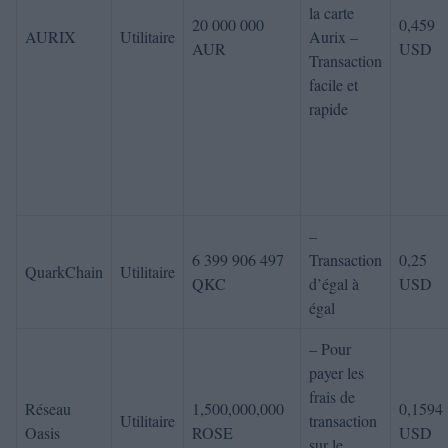
la carte
20 000 000
0,459
AURIX
Utilitaire
Aurix –
AUR
USD
Transaction
facile et
rapide
–
6 399 906 497
Transaction
0,25
QuarkChain
Utilitaire
QKC
d’égal à
USD
égal
– Pour
payer les
frais de
Réseau
1,500,000,000
0,1594
Utilitaire
transaction
Oasis
ROSE
USD
sur le