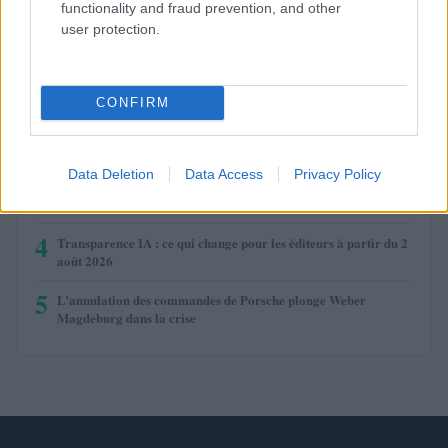
functionality and fraud prevention, and other
user protection.
PLUS LUS
1
AMP : Peut-il atteindre 1 dollar ?
CONFIRM
2
Comment l’intelligence artificielle révolutionne les services
financiers
Data Deletion
Data Access
Privacy Policy
3
Échange automatique de données fiscales : la France adopte le
CARF de l’OCDE
4
Transparence IA : ce qui change pour les éditeurs à partir du 2
août 2026
5
L’annulation des commandes de Porsche plonge Weber
Magdeburg dans la crise