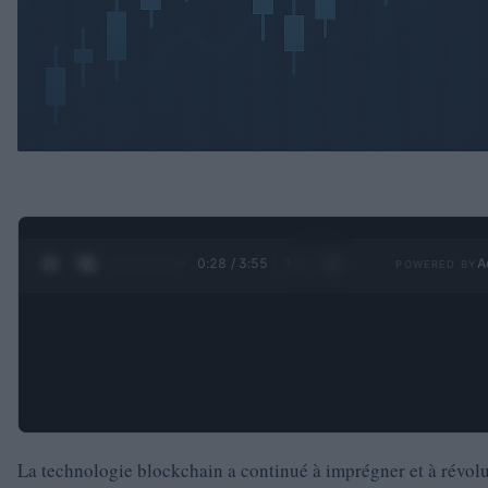
0:29 / 3:55
A
1
/
4
POWERED BY
La technologie blockchain a continué à imprégner et à révol