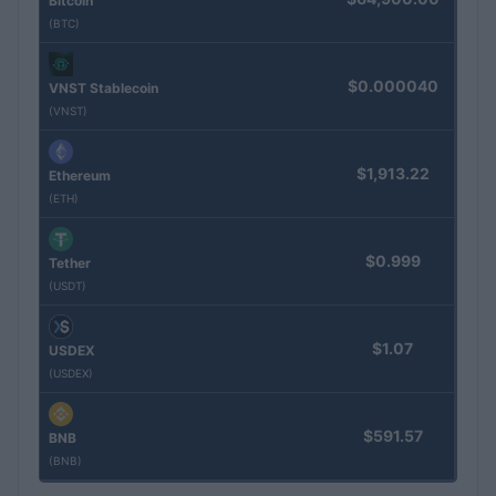
Bitcoin
(BTC)
$0.000040
VNST Stablecoin
(VNST)
$1,913.22
Ethereum
(ETH)
$0.999
Tether
(USDT)
$1.07
USDEX
(USDEX)
$591.57
BNB
(BNB)