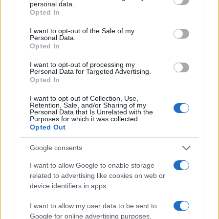
personal data.
grant or deny consent to Google and its third-party tags to
Opted In
use your data for below specified purposes in below Google
consent section.
I want to opt-out of the Sale of my
Personal Data.
Opted In
I want to opt-out of processing my
Personal Data for Targeted Advertising.
Opted In
Continuez la lecture
I want to opt-out of Collection, Use,
Retention, Sale, and/or Sharing of my
Personal Data that Is Unrelated with the
Purposes for which it was collected.
NEWS
Opted Out
Google consents
I want to allow Google to enable storage
related to advertising like cookies on web or
device identifiers in apps.
I want to allow my user data to be sent to
Google for online advertising purposes.