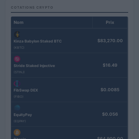
COTATIONS CRYPTO
Nom
Prix
$83,270.00
Kinza Babylon Staked BTC
(KBTC)
$16.49
Stride Staked Injective
(STINJ)
$0.0085
FibSwap DEX
(FIBO)
$0.056
EquityPay
(EQPAY)
$64,900.00