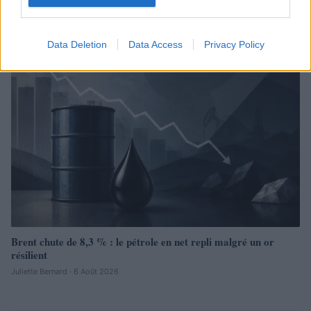
2026
Juliette Bernard · 7 Août 2026
Data Deletion
Data Access
Privacy Policy
NEWS
Brent chute de 8,3 % : le pétrole en net repli malgré un or
résilient
Juliette Bernard · 6 Août 2026