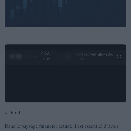
0:29 /
Ad
hub
Media
POWERED
1
/
4
3:09
BY
« `html
Dans le paysage financier actuel, il est essentiel d’avoir