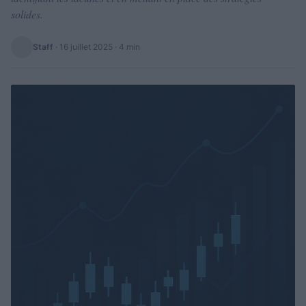
solides.
Staff
·
16 juillet 2025
· 4 min