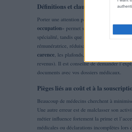
Définitions et clauses à surveiller
authenti
définit
Porter une attention particulière à la
occupation
» permet souvent un maintien de
any-occupation
spécialité, tandis que «
» exi
rémunératrice, réduisant fortement les chanc
carence
, les plafonds, et les mécanismes d’
revenus). Il est conseillé de demander l’expl
documents avec vos dossiers médicaux.
Pièges liés au coût et à la souscripti
Beaucoup de médecins cherchent à minimiser 
Une autre erreur est de malclasser son activi
métier influence fortement la prime et l’acc
médicales ou déclarations incomplètes lors 