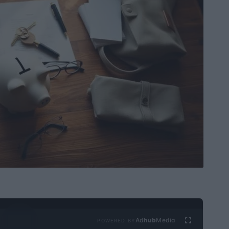
Ad
hub
Media
POWERED BY