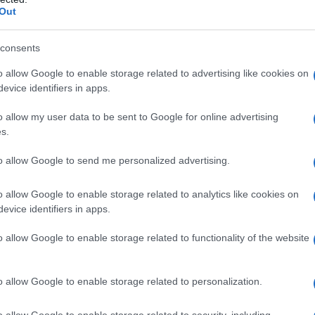
ngement d’employeur, alors qu’une police individuelle
Out
us d’un praticien.
consents
o allow Google to enable storage related to advertising like cookies on
evice identifiers in apps.
o allow my user data to be sent to Google for online advertising
s.
to allow Google to send me personalized advertising.
o allow Google to enable storage related to analytics like cookies on
evice identifiers in apps.
o allow Google to enable storage related to functionality of the website
o allow Google to enable storage related to personalization.
o allow Google to enable storage related to security, including