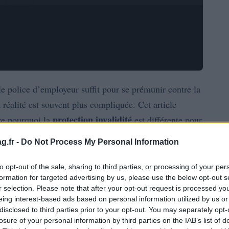
e police d’employeur suffit pour se prémunir contre la
 réalité est souvent plus compliquée. Cet article
protection invalidité
re pourquoi la
est différente pour
s éviter afin de ne pas laisser votre foyer financier
g.fr -
Do Not Process My Personal Information
é et le contexte pratique publié le 23/05/2026 06:30,
our évaluer et
optimiser votre
couverture.
to opt-out of the sale, sharing to third parties, or processing of your per
formation for targeted advertising by us, please use the below opt-out s
r selection. Please note that after your opt-out request is processed y
té est essentielle
eing interest-based ads based on personal information utilized by us or
disclosed to third parties prior to your opt-out. You may separately opt-
assurance
 tous les contrats ne se valent pas: une
losure of your personal information by third parties on the IAB’s list of