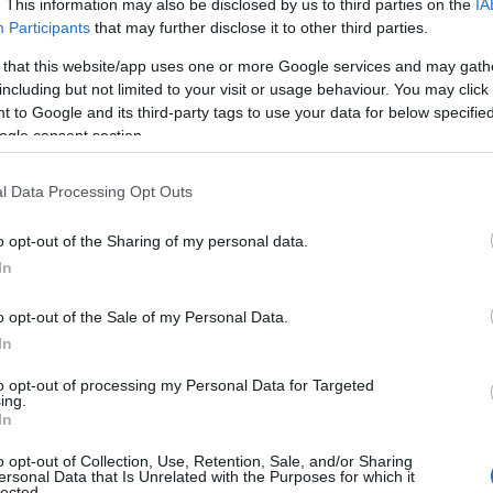
. This information may also be disclosed by us to third parties on the
IA
s revenus d’un médecin, souvent élevés et différenciés
Participants
that may further disclose it to other third parties.
e erreur fréquente est de sous-estimer la durée
 that this website/app uses one or more Google services and may gath
 définition d’invalidité trop restrictive. Comprendre la
including but not limited to your visit or usage behaviour. You may click 
viagère
 to Google and its third-party tags to use your data for below specifi
, ainsi que les implications fiscales des
ogle consent section.
 doit tenir compte de la
période de carence
, du montant
qui protègent contre l’inflation et les évolutions de
l Data Processing Opt Outs
o opt-out of the Sharing of my personal data.
In
o opt-out of the Sale of my Personal Data.
ccepter une définition d’invalidité qui limite les
In
fession plutôt que votre
profession habituelle
, négliger
to opt-out of processing my Personal Data for Targeted
r les exclusions liées à des maladies préexistantes. Ne
ing.
In
own-occupation
any-occupation
s que
vs
) peut coûter
o opt-out of Collection, Use, Retention, Sale, and/or Sharing
e police collective fournie par l’employeur expose au
ersonal Data that Is Unrelated with the Purposes for which it
lected.