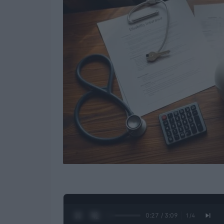
0:28 / 3:09
1
/
4