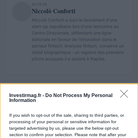
AUTEUR
Niccolò Conforti
Niccolò Conforti a suivi le lancement d'une
start-up napolitaine lors d'une rencontre au
Centro Direzionale, défendant une ligne
éditoriale en faveur de l'innovation dans le
secteur fintech. Analyste fintech, conserve un
détail biographique : un registre des premiers
pitchs auxquels il a assisté à Naples.
Investirmag.fr -
Do Not Process My Personal
Information
If you wish to opt-out of the sale, sharing to third parties, or
processing of your personal or sensitive information for
targeted advertising by us, please use the below opt-out
section to confirm your selection. Please note that after your