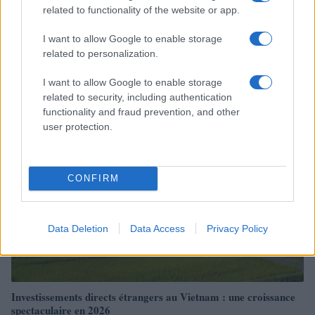
related to functionality of the website or app.
Financement de projet : arbitrer entre sources publiques et
I want to allow Google to enable storage
privées
related to personalization.
Thomas Lefevre · 5 Août 2026
I want to allow Google to enable storage
related to security, including authentication
FINANCEMENT
functionality and fraud prevention, and other
user protection.
CONFIRM
Data Deletion
Data Access
Privacy Policy
Investissements directs étrangers au Vietnam : une croissance
spectaculaire en 2026