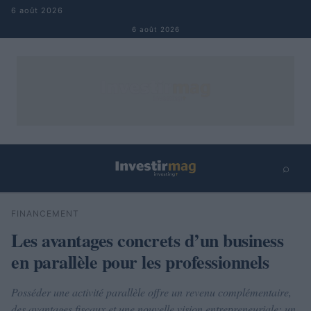
Aller au contenu
6 août 2026
6 août 2026
⌕
×
⌕
FINANCEMENT
Rechercher
Les avantages concrets d’un business
en parallèle pour les professionnels
Posséder une activité parallèle offre un revenu complémentaire,
des avantages fiscaux et une nouvelle vision entrepreneuriale; un