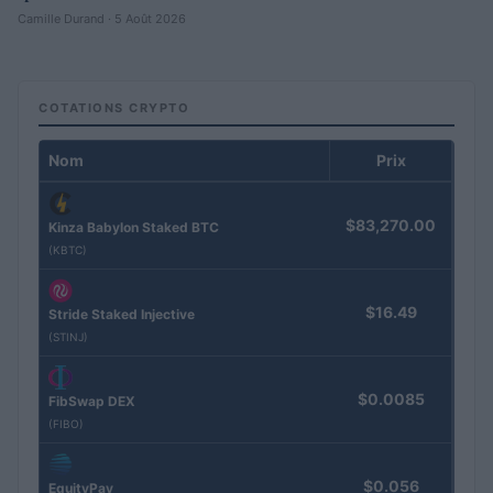
Camille Durand · 5 Août 2026
COTATIONS CRYPTO
Nom
Prix
$83,270.00
Kinza Babylon Staked BTC
(KBTC)
$16.49
Stride Staked Injective
(STINJ)
$0.0085
FibSwap DEX
(FIBO)
$0.056
EquityPay