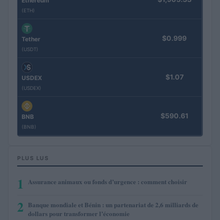
Ethereum
(ETH)
$0.999
Tether
(USDT)
$1.07
USDEX
(USDEX)
$590.61
BNB
(BNB)
PLUS LUS
1
Assurance animaux ou fonds d’urgence : comment choisir
2
Banque mondiale et Bénin : un partenariat de 2,6 milliards de
dollars pour transformer l’économie