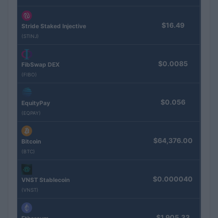
$16.49
Stride Staked Injective
(STINJ)
$0.0085
FibSwap DEX
(FIBO)
$0.056
EquityPay
(EQPAY)
$64,376.00
Bitcoin
(BTC)
$0.000040
VNST Stablecoin
(VNST)
$1,905.33