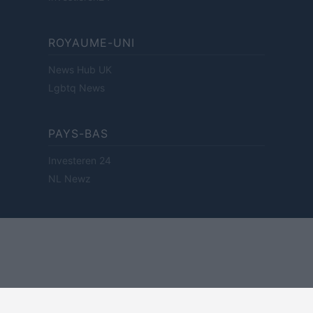
ROYAUME-UNI
News Hub UK
Lgbtq News
PAYS-BAS
Investeren 24
NL Newz