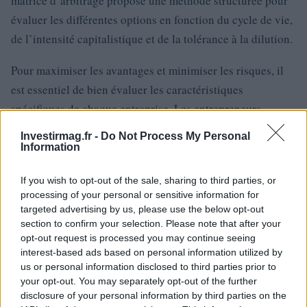
matrice d’arbitrage propose une méthode structurée pour
évaluer les différentes options en fonction du cycle de vie,
de l’intensité capitalistique et de la tolérance à la dilution.
Pour maximiser les avantages et minimiser les risques, il
est essentiel de bien évaluer les caractéristiques
spécifiques de chaque entreprise. Les entrepreneurs
doivent également rester flexibles et prêts à ajuster leur
Investirmag.fr -
Do Not Process My Personal
stratégie de financement en fonction des changements
Information
économiques et des opportunités de marché. En suivant
If you wish to opt-out of the sale, sharing to third parties, or
ces indications pratiques, les PME peuvent optimiser leur
processing of your personal or sensitive information for
financement et atteindre leurs objectifs de croissance.
targeted advertising by us, please use the below opt-out
section to confirm your selection. Please note that after your
opt-out request is processed you may continue seeing
interest-based ads based on personal information utilized by
AUTEUR
us or personal information disclosed to third parties prior to
Thomas Lefevre
your opt-out. You may separately opt-out of the further
disclosure of your personal information by third parties on the