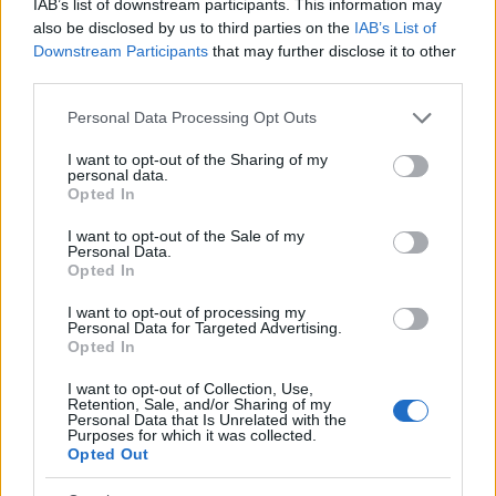
IAB’s list of downstream participants. This information may
also be disclosed by us to third parties on the
IAB’s List of
Downstream Participants
that may further disclose it to other
third parties.
Please note that this website/app uses one or more Google
Personal Data Processing Opt Outs
services and may gather and store information including but
not limited to your visit or usage behaviour. You may click to
I want to opt-out of the Sharing of my
personal data.
grant or deny consent to Google and its third-party tags to
Opted In
use your data for below specified purposes in below Google
consent section.
I want to opt-out of the Sale of my
Personal Data.
Opted In
I want to opt-out of processing my
Personal Data for Targeted Advertising.
Opted In
I want to opt-out of Collection, Use,
Retention, Sale, and/or Sharing of my
Personal Data that Is Unrelated with the
Purposes for which it was collected.
Opted Out