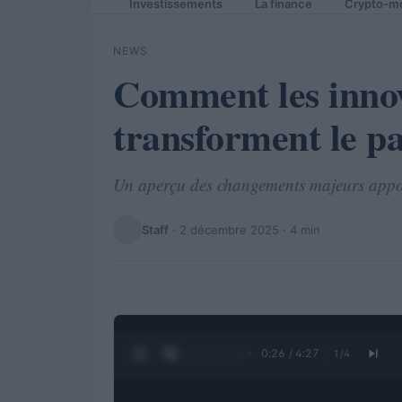
Investissements
La finance
Crypto-m
NEWS
Comment les innov
transforment le p
Un aperçu des changements majeurs apporté
Staff
·
2 décembre 2025
· 4 min
0:27 / 4:27
1
/
4