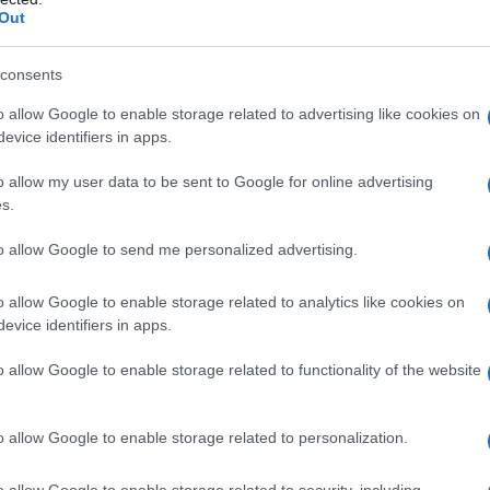
Out
teurs se sont tournés vers les services en ligne,
’utilisateurs sur ces plateformes. Cette dynamique a
consents
la gestion de patrimoine automatisée au trading en
o allow Google to enable storage related to advertising like cookies on
 approche critique vis-à-vis des tendances actuelles.
evice identifiers in apps.
 toutes les innovations ne se traduisent pas
o allow my user data to be sent to Google for online advertising
s.
to allow Google to send me personalized advertising.
: un panorama en évolution
o allow Google to enable storage related to analytics like cookies on
ions fintech sont de plus en plus marquées. Les
evice identifiers in apps.
FCA
 la
, s’adaptent aux évolutions du secteur. Cette
o allow Google to enable storage related to functionality of the website
formité
et assurer la protection des consommateurs.
 des défis spécifiques, notamment en matière de
due
o allow Google to enable storage related to personalization.
èrent considérablement de ceux rencontrés par les
o allow Google to enable storage related to security, including