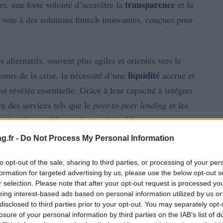
transparence
rs, une forte volonté d’accroître la
et la
 voie à des solutions fintech innovantes, conçues pour
alternatifs, souvent plus agiles et orientés vers le
liquidité
ours de la crise, la nécessité d’une
accrue et
st révélée essentielle. Grâce à leur capacité à intégrer
nt des services tels que le
peer-to-peer lending
et les
ainsi les modèles traditionnels établis.
g.fr -
Do Not Process My Personal Information
to opt-out of the sale, sharing to third parties, or processing of your per
formation for targeted advertising by us, please use the below opt-out s
r selection. Please note that after your opt-out request is processed y
eing interest-based ads based on personal information utilized by us or
disclosed to third parties prior to your opt-out. You may separately opt-
losure of your personal information by third parties on the IAB’s list of