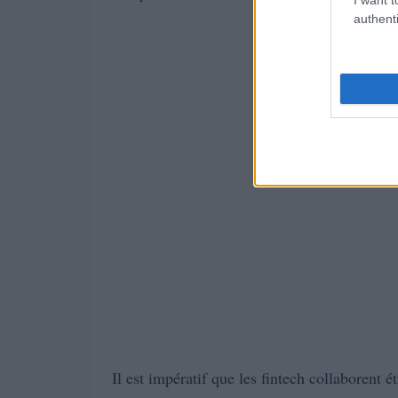
authenti
Il est impératif que les fintech collaborent é