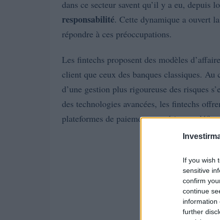
dans ce secteur savent qu’il y a eu, depuis lo
responsabilité
. Cette dynamique a ouvert la
répondre à ces préoccupations.
Les fintechs proposent des modèles d’affaires 
client que ceux des banques classiques. Au c
d’une gestion plus rigoureuse des risques s’e
des technologies avancées, les fintechs offre
plateformes de paiement numériques, défiant 
Investirma
If you wish 
sensitive in
confirm you
continue se
information 
further disc