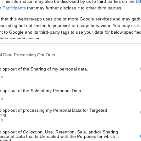
. This information may also be disclosed by us to third parties on the
IA
Participants
that may further disclose it to other third parties.
 that this website/app uses one or more Google services and may gath
including but not limited to your visit or usage behaviour. You may click 
 to Google and its third-party tags to use your data for below specifi
ogle consent section.
l Data Processing Opt Outs
es derrière l’innovation
o opt-out of the Sharing of my personal data.
In
40 milliards de
les startups fintech ont levé plus de
o opt-out of the Sale of my Personal Data.
 capitaux a nourri l’innovation, entraînant une
In
vices proposés. Les indicateurs financiers montrent
to opt-out of processing my Personal Data for Targeted
des coûts opérationnels pour les fintech, avec des
ing.
In
elles des banques traditionnelles.
o opt-out of Collection, Use, Retention, Sale, and/or Sharing
ersonal Data that Is Unrelated with the Purposes for which it
 accéléré l’adoption des solutions fintech. Face à des
lected.