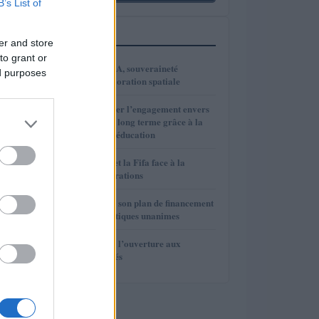
B’s List of
PLUS LUS
er and store
to grant or
1
VivaTech 2026 : IA, souveraineté
ed purposes
numérique et exploration spatiale
2
Comment renforcer l’engagement envers
l’investissement à long terme grâce à la
psychologie et à l’éducation
3
Gianni Infantino et la Fifa face à la
rébellion des fédérations
4
La Fifa renonce à son plan de financement
privé face aux critiques unanimes
5
La Fifa renonce à l’ouverture aux
investisseurs privés