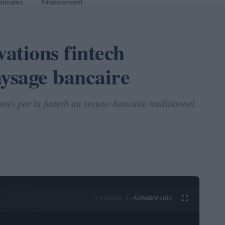
onnaies
Financement
ations fintech
aysage bancaire
s par la fintech au secteur bancaire traditionnel.
Ad
hub
Media
POWERED BY