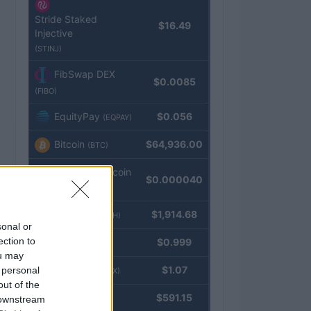
Stride Staked
$16.49
Injective
(STINJ)
FibSwap DEX
$0.0085
(FIBO)
EquityPay
$0.056
(EQPAY)
Bitcoin
$64,936.00
(BTC)
VNST Stablecoin
$0.000040
(VNST)
Ethereum
$1,914.68
(ETH)
sonal or
ection to
Tether
$0.999
(USDT)
ou may
USDEX
$1.07
 personal
(USDEX)
out of the
BNB
$591.15
 downstream
(BNB)