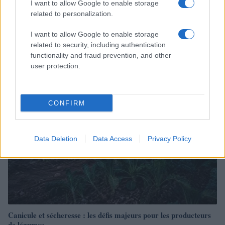
I want to allow Google to enable storage
related to personalization.
Comment déterminer le niveau de risque d’investissement
I want to allow Google to enable storage
adapté à vos objectifs financiers
related to security, including authentication
Thomas Lefevre · 8 Août 2026
functionality and fraud prevention, and other
user protection.
INVESTISSEMENTS
CONFIRM
Data Deletion
Data Access
Privacy Policy
Canicule et sécheresse : les défis majeurs pour les producteurs
de légumes