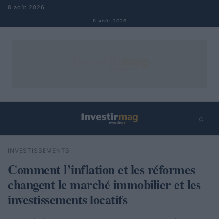
Aller au contenu
8 août 2026
8 août 2026
⌕
×
⌕
INVESTISSEMENTS
Rechercher
Comment l’inflation et les réformes
changent le marché immobilier et les
investissements locatifs