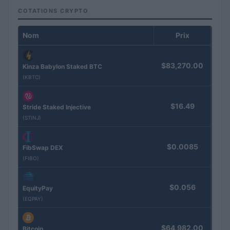
COTATIONS CRYPTO
Nom
Prix
$83,270.00
Kinza Babylon Staked BTC
(KBTC)
$16.49
Stride Staked Injective
(STINJ)
$0.0085
FibSwap DEX
(FIBO)
$0.056
EquityPay
(EQPAY)
$64,982.00
Bitcoin