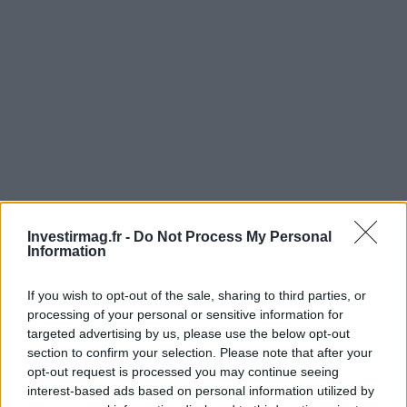
Investirmag.fr -
Do Not Process My Personal
Information
If you wish to opt-out of the sale, sharing to third parties, or
processing of your personal or sensitive information for
AUTEUR
targeted advertising by us, please use the below opt-out
Alessandro Tassinari
section to confirm your selection. Please note that after your
opt-out request is processed you may continue seeing
Alessandro Tassinari, natif de Turin au
interest-based ads based on personal information utilized by
passeport couvert de tampons, a réécrit un