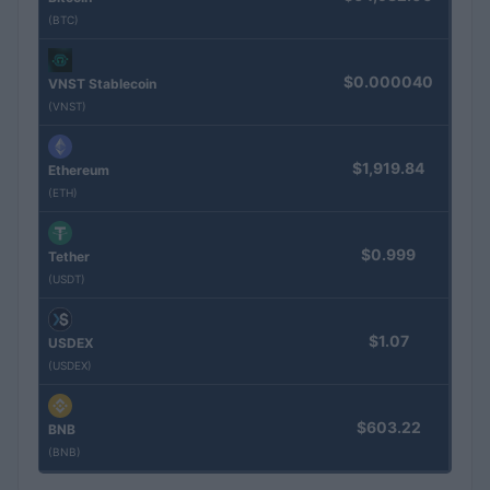
(BTC)
$0.000040
VNST Stablecoin
(VNST)
$1,919.84
Ethereum
(ETH)
$0.999
Tether
(USDT)
$1.07
USDEX
(USDEX)
$603.22
BNB
(BNB)