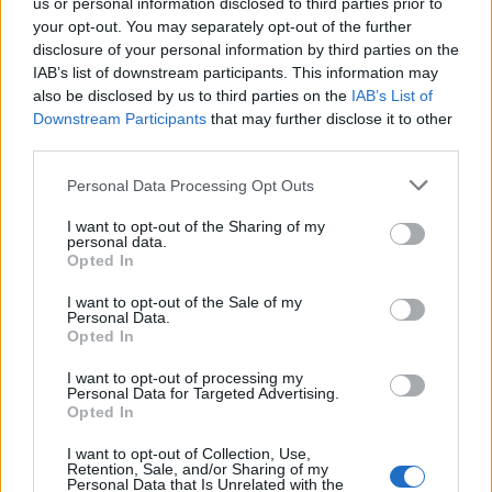
us or personal information disclosed to third parties prior to
itinéraire alpin après une rencontre au Rifugio
your opt-out. You may separately opt-out of the further
Garelli : aujourd'hui il signe des récits de
disclosure of your personal information by third parties on the
voyage à tonalité narrative. En rédaction il
IAB’s list of downstream participants. This information may
privilégie le longform, défend l'attention au
also be disclosed by us to third parties on the
IAB’s List of
paysage et garde un carnet usé avec des
Downstream Participants
that may further disclose it to other
cartes dessinées à la main.
third parties.
Please note that this website/app uses one or more Google
Personal Data Processing Opt Outs
services and may gather and store information including but
not limited to your visit or usage behaviour. You may click to
I want to opt-out of the Sharing of my
personal data.
grant or deny consent to Google and its third-party tags to
Opted In
use your data for below specified purposes in below Google
consent section.
I want to opt-out of the Sale of my
Personal Data.
Opted In
I want to opt-out of processing my
Personal Data for Targeted Advertising.
Opted In
I want to opt-out of Collection, Use,
Retention, Sale, and/or Sharing of my
Personal Data that Is Unrelated with the