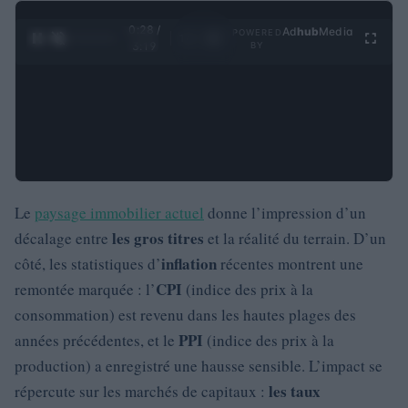
0:29 /
Ad
hub
Media
POWERED
1
/
4
3:19
BY
Le
paysage immobilier actuel
donne l’impression d’un
les gros titres
décalage entre
et la réalité du terrain. D’un
inflation
côté, les statistiques d’
récentes montrent une
CPI
remontée marquée : l’
(indice des prix à la
consommation) est revenu dans les hautes plages des
PPI
années précédentes, et le
(indice des prix à la
production) a enregistré une hausse sensible. L’impact se
les taux
répercute sur les marchés de capitaux :