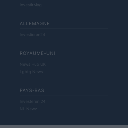
InvestirMag
ALLEMAGNE
Investieren24
ROYAUME-UNI
News Hub UK
Lgbtq News
PAYS-BAS
Investeren 24
NL Newz