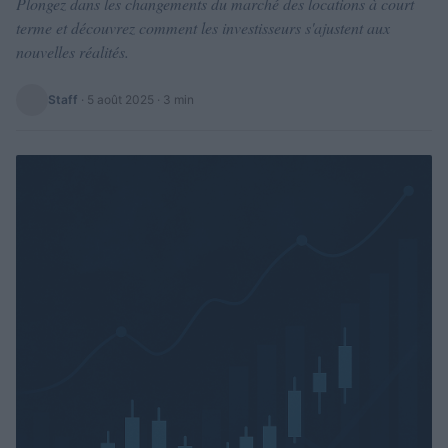
Plongez dans les changements du marché des locations à court
terme et découvrez comment les investisseurs s'ajustent aux
nouvelles réalités.
Staff
·
5 août 2025
· 3 min