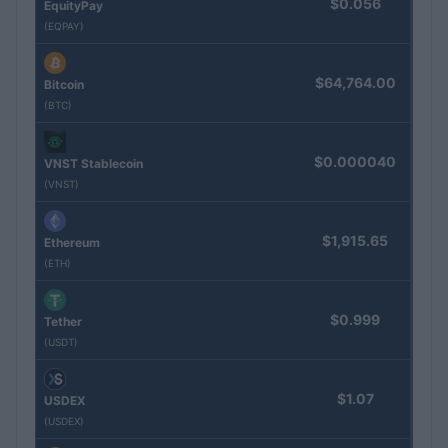
$0.056
EquityPay
(EQPAY)
$64,764.00
Bitcoin
(BTC)
$0.000040
VNST Stablecoin
(VNST)
$1,915.65
Ethereum
(ETH)
$0.999
Tether
(USDT)
$1.07
USDEX
(USDEX)