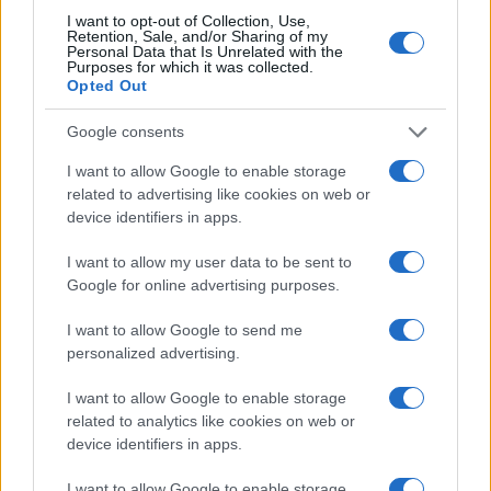
I want to opt-out of Collection, Use,
Retention, Sale, and/or Sharing of my
Personal Data that Is Unrelated with the
Purposes for which it was collected.
Opted Out
Google consents
I want to allow Google to enable storage
Brent chute de 8,3 % : le pétrole en net repli malgré un or
related to advertising like cookies on web or
résilient
device identifiers in apps.
Juliette Bernard · 6 Août 2026
I want to allow my user data to be sent to
NEWS
Google for online advertising purposes.
I want to allow Google to send me
personalized advertising.
I want to allow Google to enable storage
related to analytics like cookies on web or
device identifiers in apps.
I want to allow Google to enable storage