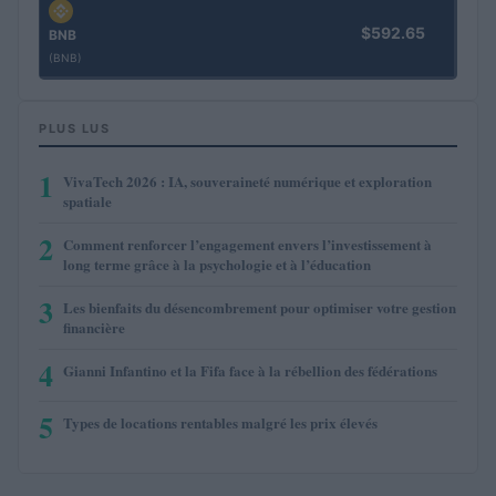
$592.65
BNB
(BNB)
PLUS LUS
1
VivaTech 2026 : IA, souveraineté numérique et exploration
spatiale
2
Comment renforcer l’engagement envers l’investissement à
long terme grâce à la psychologie et à l’éducation
3
Les bienfaits du désencombrement pour optimiser votre gestion
financière
4
Gianni Infantino et la Fifa face à la rébellion des fédérations
5
Types de locations rentables malgré les prix élevés