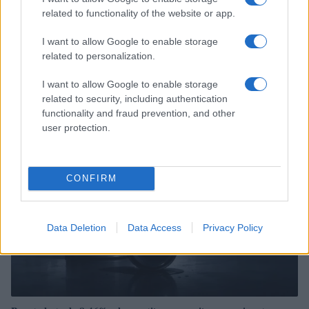
related to functionality of the website or app.
I want to allow Google to enable storage
related to personalization.
Bourses européennes : l’impact des négociations sur le détroit
d’Ormuz
I want to allow Google to enable storage
Thomas Lefevre · 6 Août 2026
related to security, including authentication
functionality and fraud prevention, and other
NEWS
user protection.
CONFIRM
Data Deletion
Data Access
Privacy Policy