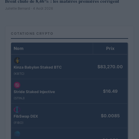
Brent chute de 8,46% : les matières premières corrigent
Juliette Bernard · 4 Août 2026
COTATIONS CRYPTO
Nom
Prix
$83,270.00
Kinza Babylon Staked BTC
(KBTC)
$16.49
Stride Staked Injective
(STINJ)
$0.0085
FibSwap DEX
(FIBO)