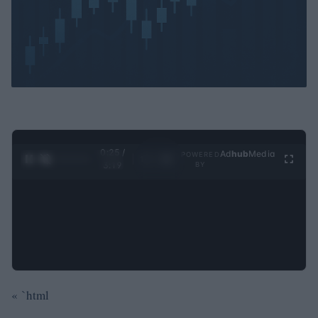
0:26 /
Ad
hub
Media
POWERED
1
/
4
3:19
BY
« `html