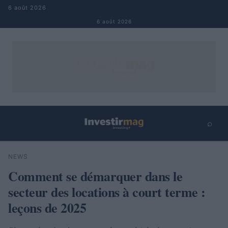
Aller au contenu
6 août 2026
6 août 2026
⌕
×
⌕
NEWS
Rechercher
Comment se démarquer dans le
secteur des locations à court terme :
leçons de 2025