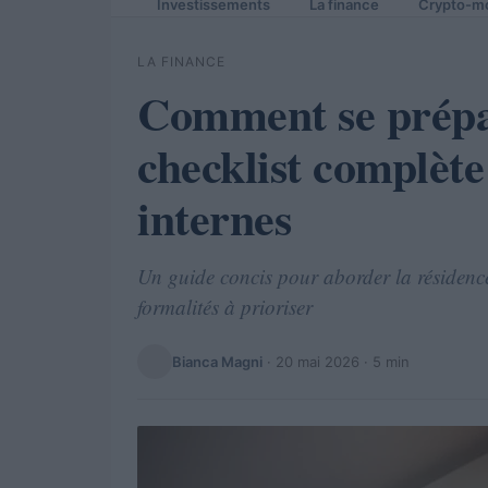
Investissements
La finance
Crypto-m
LA FINANCE
Comment se prépar
checklist complèt
internes
Un guide concis pour aborder la résidence 
formalités à prioriser
Bianca Magni
·
20 mai 2026
· 5 min