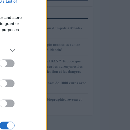
B’s List of
PLUS LUS
er and store
to grant or
1
Combien payez-vous d’impôts à Monte-
ed purposes
Carlo ?
2
Évolution des crypto-monnaies : entre
maturité et perte d’identité
3
A quoi sert le code IBAN ? Tout ce que
vous devez savoir sur les acronymes, les
exemples, la vérification et les dangers
4
Combien coûte l’envoi de 1000 euros avec
MoneyGram ?
5
Yossi Ghinsberg: biographie, revenu et
héritage