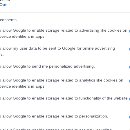
Out
consents
o allow Google to enable storage related to advertising like cookies on
evice identifiers in apps.
o allow my user data to be sent to Google for online advertising
s.
to allow Google to send me personalized advertising.
o allow Google to enable storage related to analytics like cookies on
evice identifiers in apps.
o allow Google to enable storage related to functionality of the website
médicaux demande un peu de recherche : comparez
o allow Google to enable storage related to personalization.
affaires pour éviter les pertes et préparez une version
z pas les consommables utiles au quotidien (bloc-notes,
o allow Google to enable storage related to security, including