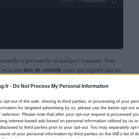
Ad
hub
Media
POWERED BY
sionnelle et personnelle en quelques semaines. Pour
liste de contrôle
d’avoir une
claire qui englobe tant les
e document se concentre sur les étapes à accomplir
g.fr -
Do Not Process My Personal Information
z commencer avec de bonnes habitudes, une
inistratives. L’objectif est simple : remplacer
to opt-out of the sale, sharing to third parties, or processing of your per
formation for targeted advertising by us, please use the below opt-out s
r selection. Please note that after your opt-out request is processed y
eing interest-based ads based on personal information utilized by us or
uentes pour les nouveaux médecins, depuis
disclosed to third parties prior to your opt-out. You may separately opt-
budget
assurance
ion du
et à la protection par
. Il inclut
losure of your personal information by third parties on the IAB’s list of