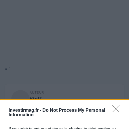
« `
AUTEUR
Staff
Investirmag.fr -
Do Not Process My Personal
Information
If you wish to opt-out of the sale, sharing to third parties, or