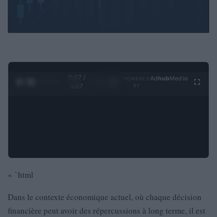
0:28 /
Ad
hub
Media
POWERED
1
/
4
4:27
BY
« `html
Dans le contexte économique actuel, où chaque décision
financière peut avoir des répercussions à long terme, il est