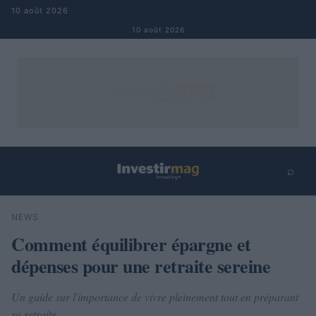
Aller au contenu
10 août 2026
10 août 2026
⌕
×
⌕
NEWS
Rechercher
Comment équilibrer épargne et
dépenses pour une retraite sereine
Un guide sur l'importance de vivre pleinement tout en préparant
sa retraite.