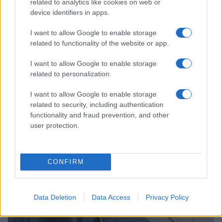
related to analytics like cookies on web or
device identifiers in apps.
I want to allow Google to enable storage
related to functionality of the website or app.
I want to allow Google to enable storage
related to personalization.
I want to allow Google to enable storage
La guerre des géants de la tech : Apple contre OpenAI
related to security, including authentication
functionality and fraud prevention, and other
Juliette Bernard · 7 Août 2026
user protection.
NEWS
CONFIRM
Data Deletion
Data Access
Privacy Policy