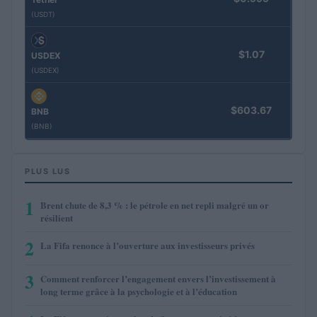
(USDT)
$1.07
USDEX
(USDEX)
$603.67
BNB
(BNB)
PLUS LUS
1
Brent chute de 8,3 % : le pétrole en net repli malgré un or
résilient
2
La Fifa renonce à l’ouverture aux investisseurs privés
3
Comment renforcer l’engagement envers l’investissement à
long terme grâce à la psychologie et à l’éducation