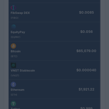
$0.0085
FibSwap DEX
(FIBO)
$0.056
EquityPay
(EQPAY)
$65,079.00
Bitcoin
(BTC)
$0.000040
VNST Stablecoin
(VNST)
$1,921.22
Ethereum
(ETH)
$0.999
Tether