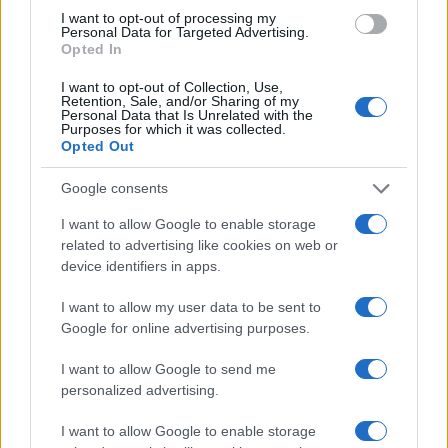
I want to opt-out of processing my
NEWS
Personal Data for Targeted Advertising.
Opted In
I want to opt-out of Collection, Use,
Retention, Sale, and/or Sharing of my
Personal Data that Is Unrelated with the
Purposes for which it was collected.
Opted Out
Google consents
I want to allow Google to enable storage
related to advertising like cookies on web or
device identifiers in apps.
Justice américaine bloque la salle de bal de Trump : une
I want to allow my user data to be sent to
décision qualifiée de « menace pour la sécurité nationale »
Google for online advertising purposes.
Juliette Bernard · 9 Août 2026
I want to allow Google to send me
NEWS
personalized advertising.
I want to allow Google to enable storage