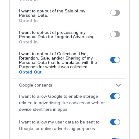
use your data for below specified purposes in below Google
consent section.
I want to opt-out of the Sale of my
Personal Data.
Opted In
I want to opt-out of processing my
Continuez la lecture
Personal Data for Targeted Advertising.
Opted In
CRYPTO-MONNAIES
I want to opt-out of Collection, Use,
Retention, Sale, and/or Sharing of my
Personal Data that Is Unrelated with the
Purposes for which it was collected.
Opted Out
Google consents
I want to allow Google to enable storage
related to advertising like cookies on web or
device identifiers in apps.
I want to allow my user data to be sent to
Google for online advertising purposes.
Nouveaux critères pour les visas américains : vérification des