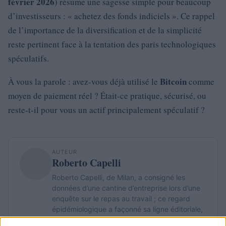
février 2026
) résume une sagesse simple pour beaucoup
d’investisseurs : « achetez des fonds indiciels ». Ce rappel
de l’importance de la diversification et de la simplicité
reste pertinent face à la tentation des paris technologiques
spéculatifs.
Bitcoin
À vous la parole : avez-vous déjà utilisé le
comme
moyen de paiement réel ? Était-ce pratique, sécurisé, ou
reste-t-il pour vous un actif principalement spéculatif ?
AUTEUR
Roberto Capelli
Roberto Capelli, de Milan, a consigné les
données d’une cantine d’entreprise lors d’une
enquête sur le repas au travail ; ce regard
épidémiologique a façonné sa ligne éditoriale,
axée sur des choix alimentaires mesurés. En