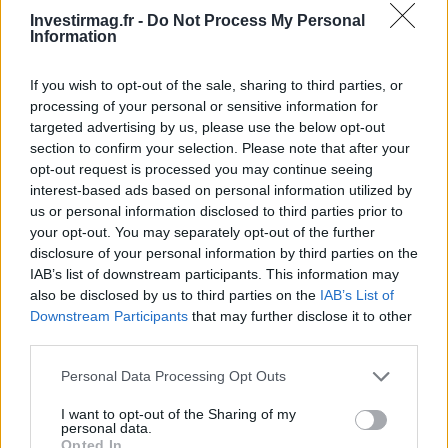
rédaction, il défend la clarté scientifique et
Investirmag.fr -
Do Not Process My Personal
conserve des recettes légères écrites à la
Information
main.
If you wish to opt-out of the sale, sharing to third parties, or
processing of your personal or sensitive information for
targeted advertising by us, please use the below opt-out
section to confirm your selection. Please note that after your
opt-out request is processed you may continue seeing
interest-based ads based on personal information utilized by
us or personal information disclosed to third parties prior to
your opt-out. You may separately opt-out of the further
disclosure of your personal information by third parties on the
IAB’s list of downstream participants. This information may
also be disclosed by us to third parties on the
IAB’s List of
Downstream Participants
that may further disclose it to other
third parties.
Please note that this website/app uses one or more Google
Personal Data Processing Opt Outs
services and may gather and store information including but
not limited to your visit or usage behaviour. You may click to
I want to opt-out of the Sharing of my
personal data.
grant or deny consent to Google and its third-party tags to
Opted In