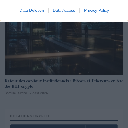
CRYPTO-MONNAIES
Data Deletion
Data Access
Privacy Policy
Retour des capitaux institutionnels : Bitcoin et Ethereum en tête
des ETF crypto
Camille Durand · 7 Août 2026
COTATIONS CRYPTO