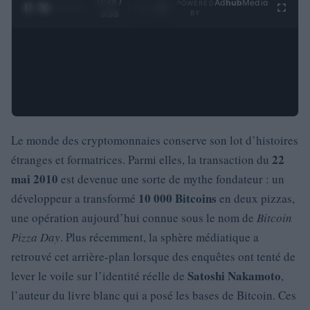
0:29 /
Ad
hub
Media
POWERED
1
/
4
3:55
BY
Le monde des cryptomonnaies conserve son lot d’histoires
22
étranges et formatrices. Parmi elles, la transaction du
mai 2010
est devenue une sorte de mythe fondateur : un
10 000 Bitcoins
développeur a transformé
en deux pizzas,
une opération aujourd’hui connue sous le nom de
Bitcoin
Pizza Day
. Plus récemment, la sphère médiatique a
retrouvé cet arrière-plan lorsque des enquêtes ont tenté de
Satoshi Nakamoto
lever le voile sur l’identité réelle de
,
l’auteur du livre blanc qui a posé les bases de Bitcoin. Ces