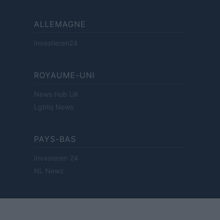
ALLEMAGNE
Investieren24
ROYAUME-UNI
News Hub UK
Lgbtq News
PAYS-BAS
Investeren 24
NL Newz