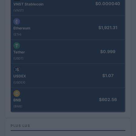
$0.000040
VNST Stablecoin
(VNST)
$1,921.31
Ethereum
(ETH)
$0.999
Tether
(USDT)
$1.07
USDEX
(USDEX)
$602.56
BNB
(BNB)
PLUS LUS