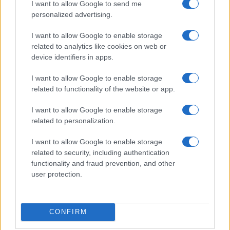
I want to allow Google to send me
réseaux sociaux
personalized advertising.
Thomas Lefevre · 9 Août 2026
I want to allow Google to enable storage
CRYPTO-MONNAIES
related to analytics like cookies on web or
device identifiers in apps.
I want to allow Google to enable storage
related to functionality of the website or app.
I want to allow Google to enable storage
related to personalization.
I want to allow Google to enable storage
related to security, including authentication
functionality and fraud prevention, and other
user protection.
Paiement en cryptomonnaies : Emirates adopte Crypto.com
Pay
Camille Durand · 8 Août 2026
CONFIRM