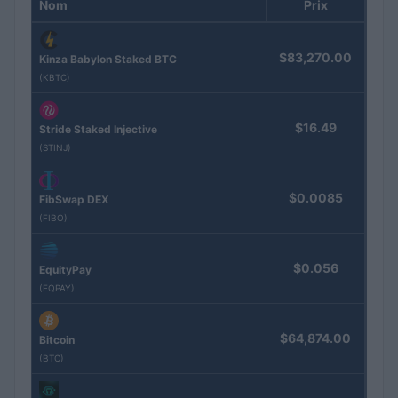
Nom
Prix
$83,270.00
Kinza Babylon Staked BTC
(KBTC)
$16.49
Stride Staked Injective
(STINJ)
$0.0085
FibSwap DEX
(FIBO)
$0.056
EquityPay
(EQPAY)
$64,874.00
Bitcoin
(BTC)