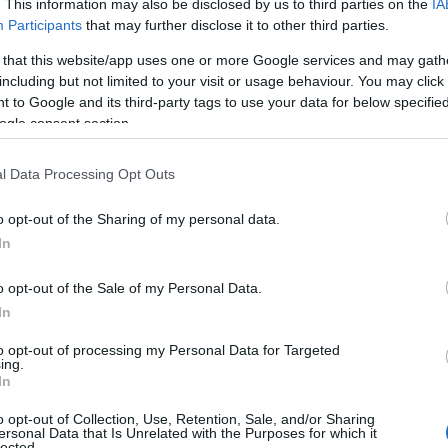
. This information may also be disclosed by us to third parties on the
IA
Participants
that may further disclose it to other third parties.
 that this website/app uses one or more Google services and may gath
messes de rendements élevés attirent de nombreux
including but not limited to your visit or usage behaviour. You may click 
miser ses gains en un minimum de temps ? Les
 to Google and its third-party tags to use your data for below specifi
ent (HYIP) sont souvent présentés comme des
ogle consent section.
revenus substantiels presque instantanément. Pourtant,
l Data Processing Opt Outs
avec soin, surtout à la lumière des leçons tirées de la
estisseurs ont subi des pertes dévastatrices en raison
o opt-out of the Sharing of my personal data.
In
o opt-out of the Sale of my Personal Data.
fonctionnement
In
to opt-out of processing my Personal Data for Targeted
à haut rendement, promettent des rendements
ing.
In
odes. En général, ils attirent les investisseurs avec des
ent de 4.87% par heure sur 24 heures. Sur le papier,
o opt-out of Collection, Use, Retention, Sale, and/or Sharing
ersonal Data that Is Unrelated with the Purposes for which it
ntion ! Il est crucial de comprendre que la plupart de
lected.