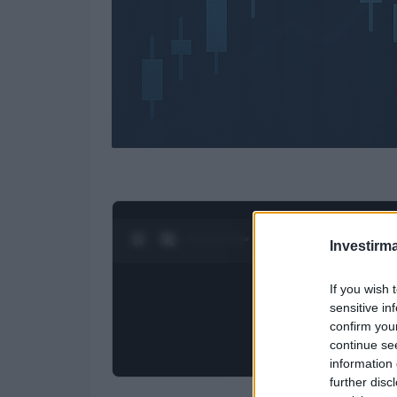
0:28 / 4:27
1
/
4
Investirma
If you wish 
sensitive in
confirm you
continue se
information 
further disc