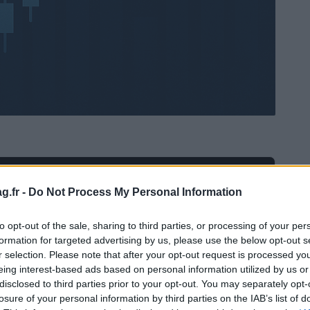
Ad
hub
Media
POWERED BY
g.fr -
Do Not Process My Personal Information
to opt-out of the sale, sharing to third parties, or processing of your per
formation for targeted advertising by us, please use the below opt-out s
r selection. Please note that after your opt-out request is processed y
eing interest-based ads based on personal information utilized by us or
disclosed to third parties prior to your opt-out. You may separately opt-
losure of your personal information by third parties on the IAB’s list of