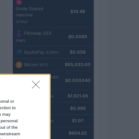
Stride Staked
$16.49
Injective
(STINJ)
FibSwap DEX
$0.0085
(FIBO)
EquityPay
$0.056
(EQPAY)
Bitcoin
$65,033.00
(BTC)
VNST Stablecoin
$0.000040
(VNST)
Ethereum
$1,921.06
(ETH)
sonal or
ection to
Tether
$0.999
(USDT)
ou may
USDEX
$1.07
 personal
(USDEX)
out of the
BNB
$604.62
 downstream
(BNB)