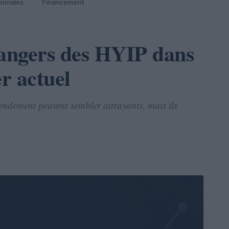
onnaies
Financement
angers des HYIP dans
er actuel
endement peuvent sembler attrayants, mais ils
.