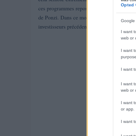
Opted 
ces programmes reposent sur un modèle éco
de Ponzi. Dans ce modèle, les fonds des nouv
Google 
investisseurs précédents, créant ainsi une ill
I want t
web or d
I want t
purpose
I want 
I want t
web or d
I want t
or app.
I want t
I want t