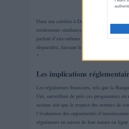
authenti
Dans ma carrière à Deutsche Bank, j’ai obs
rendements similaires avant de s’effondrer lo
parlent d’eux-mêmes : une étude de McKinse
disparaître, laissant les investisseurs dans l
?
Les implications réglementaire
Les régulateurs financiers, tels que la Ba
Uni, surveillent de près ces programmes en ra
secteur sait que le respect des normes de con
l’évaluation des opportunités d’investissem
régulateurs en raison de leur nature en ligne