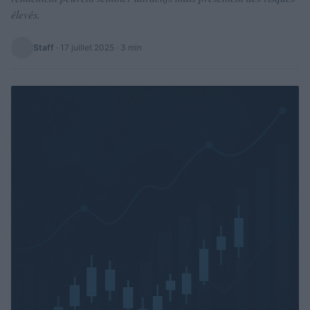
élevés.
Staff
·
17 juillet 2025
· 3 min