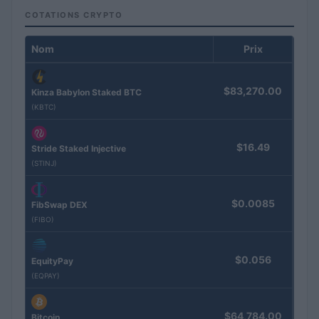
COTATIONS CRYPTO
Nom
Prix
$83,270.00
Kinza Babylon Staked BTC
(KBTC)
$16.49
Stride Staked Injective
(STINJ)
$0.0085
FibSwap DEX
(FIBO)
$0.056
EquityPay
(EQPAY)
$64,784.00
Bitcoin