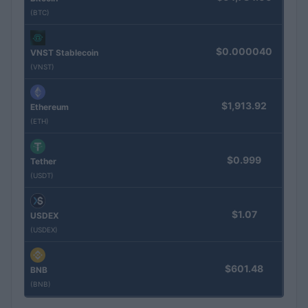
(BTC)
$0.000040
VNST Stablecoin
(VNST)
$1,913.92
Ethereum
(ETH)
$0.999
Tether
(USDT)
$1.07
USDEX
(USDEX)
$601.48
BNB
(BNB)