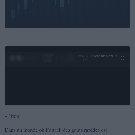
0:29 /
Ad
hub
Media
POWERED
1
/
4
3:19
BY
« `html
Dans un monde où l’attrait des gains rapides est