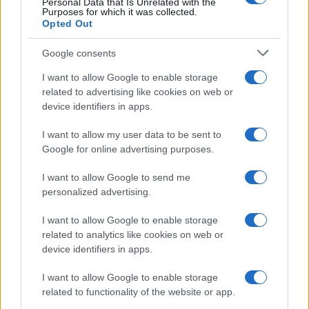
Personal Data that Is Unrelated with the
Purposes for which it was collected.
Opted Out
Google consents
La guerre des géants de la tech : Apple contre OpenAI
Juliette Bernard · 7 Août 2026
I want to allow Google to enable storage
related to advertising like cookies on web or
NEWS
device identifiers in apps.
I want to allow my user data to be sent to
Google for online advertising purposes.
I want to allow Google to send me
personalized advertising.
I want to allow Google to enable storage
related to analytics like cookies on web or
device identifiers in apps.
I want to allow Google to enable storage
related to functionality of the website or app.
Brent chute de 8,3% : les matières premières corrigent en août
2026