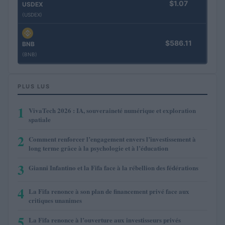
$1.07
USDEX
(USDEX)
$586.11
BNB
(BNB)
PLUS LUS
1
VivaTech 2026 : IA, souveraineté numérique et exploration
spatiale
2
Comment renforcer l’engagement envers l’investissement à
long terme grâce à la psychologie et à l’éducation
3
Gianni Infantino et la Fifa face à la rébellion des fédérations
4
La Fifa renonce à son plan de financement privé face aux
critiques unanimes
5
La Fifa renonce à l’ouverture aux investisseurs privés