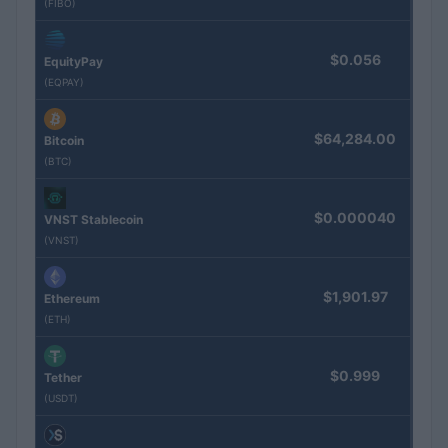
(FIBO)
$0.056
EquityPay
(EQPAY)
$64,284.00
Bitcoin
(BTC)
$0.000040
VNST Stablecoin
(VNST)
$1,901.97
Ethereum
(ETH)
$0.999
Tether
(USDT)