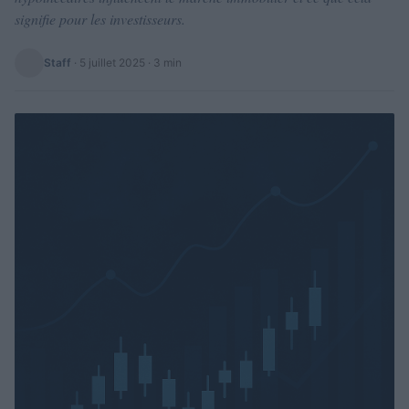
signifie pour les investisseurs.
Staff
·
5 juillet 2025
· 3 min