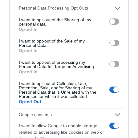
Please note that this website/app uses one or more Google
Personal Data Processing Opt Outs
services and may gather and store information including but
not limited to your visit or usage behaviour. You may click to
I want to opt-out of the Sharing of my
personal data.
grant or deny consent to Google and its third-party tags to
Opted In
use your data for below specified purposes in below Google
consent section.
I want to opt-out of the Sale of my
Personal Data.
Opted In
I want to opt-out of processing my
Personal Data for Targeted Advertising.
Brent chute de 8,3 % : le pétrole en net repli malgré un or
Opted In
résilient
Juliette Bernard · 6 Août 2026
I want to opt-out of Collection, Use,
Retention, Sale, and/or Sharing of my
Personal Data that Is Unrelated with the
Purposes for which it was collected.
NEWS
Opted Out
Google consents
I want to allow Google to enable storage
related to advertising like cookies on web or