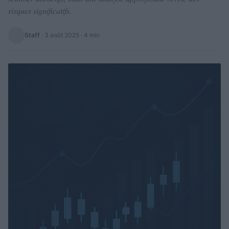
risques significatifs.
Staff
·
3 août 2025
· 4 min