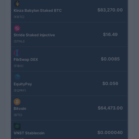
$83,270.00
Kinza Babylon Staked BTC
(KBTC)
$16.49
Stride Staked Injective
(STINJ)
$0.0085
FibSwap DEX
(FIBO)
$0.056
EquityPay
(EQPAY)
$64,473.00
Bitcoin
(BTC)
$0.000040
VNST Stablecoin