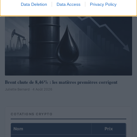
Data Deletion
Data Access
Privacy Policy
Brent chute de 8,46% : les matières premières corrigent
Juliette Bernard · 4 Août 2026
COTATIONS CRYPTO
Nom
Prix