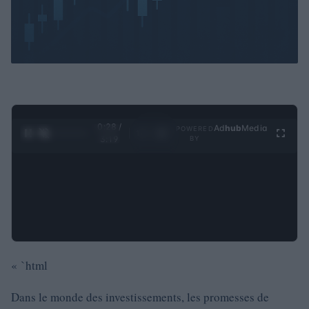
0:29 /
Ad
hub
Media
POWERED
1
/
4
3:19
BY
« `html
Dans le monde des investissements, les promesses de