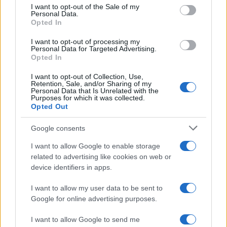
consent section.
I want to opt-out of the Sale of my
Personal Data.
Opted In
I want to opt-out of processing my
Continuez la lecture
Personal Data for Targeted Advertising.
Opted In
I want to opt-out of Collection, Use,
NEWS
Retention, Sale, and/or Sharing of my
Personal Data that Is Unrelated with the
Purposes for which it was collected.
Opted Out
Google consents
I want to allow Google to enable storage
related to advertising like cookies on web or
device identifiers in apps.
I want to allow my user data to be sent to
Google for online advertising purposes.
Brent chute de 8,3 % : le pétrole en net repli malgré un or
I want to allow Google to send me