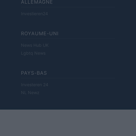
ALLEMAGNE
Investieren24
ROYAUME-UNI
News Hub UK
Lgbtq News
PAYS-BAS
Investeren 24
NL Newz