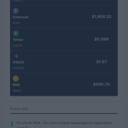
(VNST)
$1,908.32
Ethereum
(ETH)
$0.999
Tether
(USDT)
$1.07
USDEX
(USDEX)
$590.70
BNB
(BNB)
PLUS LUS
1
VivaTech 2026 : IA, souveraineté numérique et exploration
spatiale