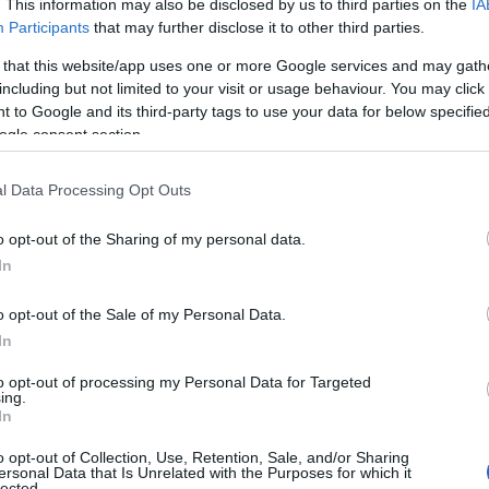
. This information may also be disclosed by us to third parties on the
IA
Participants
that may further disclose it to other third parties.
 that this website/app uses one or more Google services and may gath
 d’intérêt sont historiquement bas, les programmes
including but not limited to your visit or usage behaviour. You may click 
tinuent de susciter l’intérêt des investisseurs en
 to Google and its third-party tags to use your data for below specifi
t vraiment cette promesse de gains rapides ? Il est
ogle consent section.
 pour mieux comprendre les risques qui les
l Data Processing Opt Outs
 près de 90 % des HYIP se révèlent finalement non
itimes sur leur crédibilité et leur pérennité.
o opt-out of the Sharing of my personal data.
In
nvestissement à haut rendement
o opt-out of the Sale of my Personal Data.
In
i pu constater à quel point les produits financiers à
to opt-out of processing my Personal Data for Targeted
rtout en période de faible liquidité. Ces HYIP
ing.
In
un temps record, souvent en s’appuyant sur des
uire de nouveaux investisseurs. Cependant, ceux qui
o opt-out of Collection, Use, Retention, Sale, and/or Sharing
ersonal Data that Is Unrelated with the Purposes for which it
grammes peuvent dissimuler des pratiques
lected.