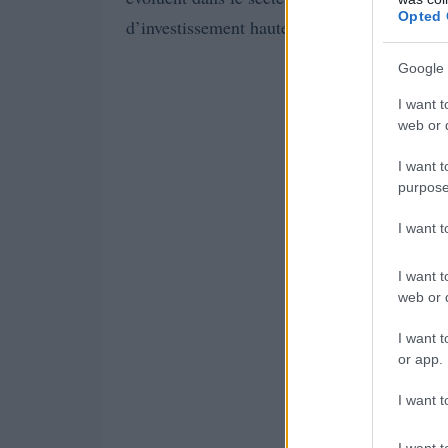
Opted 
d’investissement hautement risquées et, dan
Google 
I want t
web or d
I want t
purpose
I want 
I want t
web or d
I want t
or app.
I want t
I want t