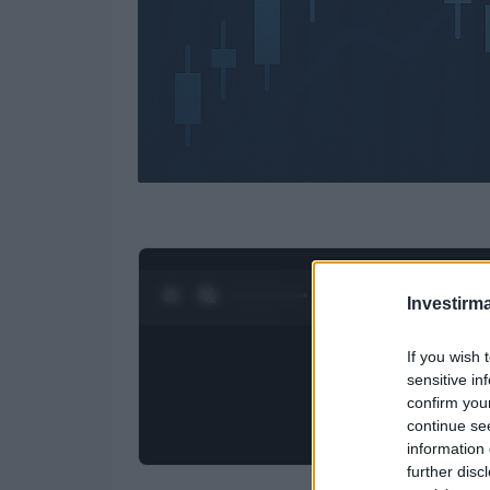
0:28 / 4:27
1
/
4
Investirma
If you wish 
sensitive in
confirm you
continue se
information 
further disc