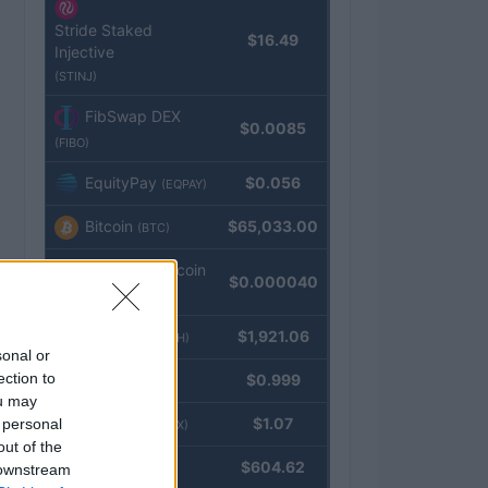
Stride Staked
$16.49
Injective
(STINJ)
FibSwap DEX
$0.0085
(FIBO)
EquityPay
$0.056
(EQPAY)
Bitcoin
$65,033.00
(BTC)
VNST Stablecoin
$0.000040
(VNST)
Ethereum
$1,921.06
(ETH)
sonal or
ection to
Tether
$0.999
(USDT)
ou may
USDEX
$1.07
 personal
(USDEX)
out of the
BNB
$604.62
 downstream
(BNB)