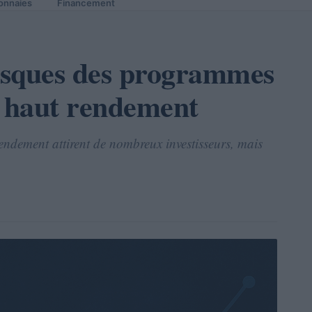
onnaies
Financement
isques des programmes
à haut rendement
endement attirent de nombreux investisseurs, mais