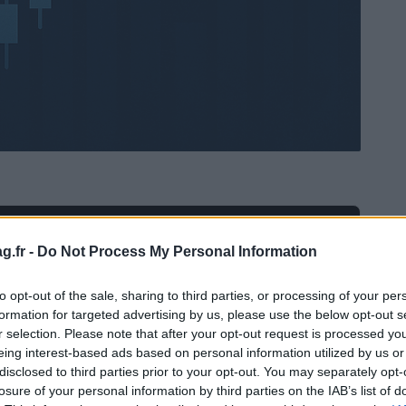
Ad
hub
Media
POWERED BY
g.fr -
Do Not Process My Personal Information
to opt-out of the sale, sharing to third parties, or processing of your per
formation for targeted advertising by us, please use the below opt-out s
r selection. Please note that after your opt-out request is processed y
eing interest-based ads based on personal information utilized by us or
disclosed to third parties prior to your opt-out. You may separately opt-
losure of your personal information by third parties on the IAB’s list of