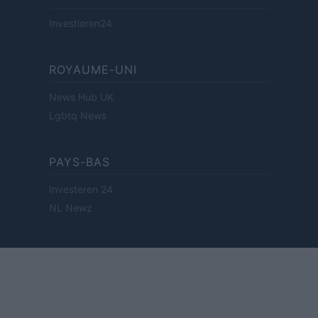
Investieren24
ROYAUME-UNI
News Hub UK
Lgbtq News
PAYS-BAS
Investeren 24
NL Newz