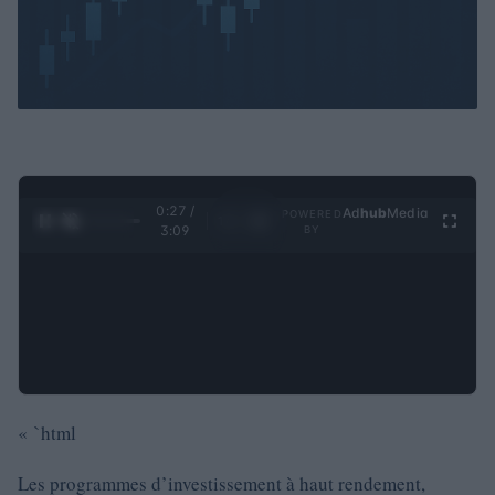
0:28 /
Ad
hub
Media
POWERED
1
/
4
3:09
BY
« `html
Les programmes d’investissement à haut rendement,