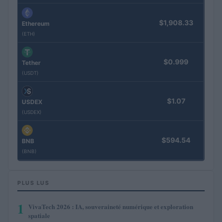
$1,908.33
Ethereum
(ETH)
$0.999
Tether
(USDT)
$1.07
USDEX
(USDEX)
$594.54
BNB
(BNB)
PLUS LUS
1
VivaTech 2026 : IA, souveraineté numérique et exploration
spatiale