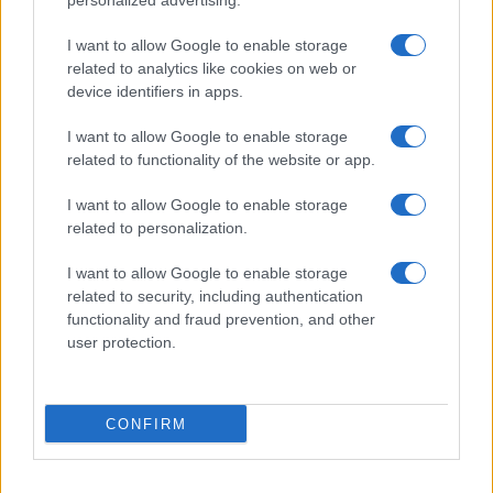
personalized advertising.
Juliette Bernard · 4 Août 2026
I want to allow Google to enable storage
related to analytics like cookies on web or
NEWS
device identifiers in apps.
I want to allow Google to enable storage
related to functionality of the website or app.
I want to allow Google to enable storage
related to personalization.
I want to allow Google to enable storage
related to security, including authentication
functionality and fraud prevention, and other
user protection.
Semaine contrastée pour les devises et les cryptos : le yen et le
bitcoin résistent
Juliette Bernard · 3 Août 2026
CONFIRM
NEWS