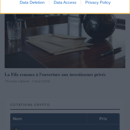
Data Deletion
Data Access
Privacy Policy
La Fifa renonce à l’ouverture aux investisseurs privés
Thomas Lefevre · 1 Août 2026
COTATIONS CRYPTO
Nom
Prix