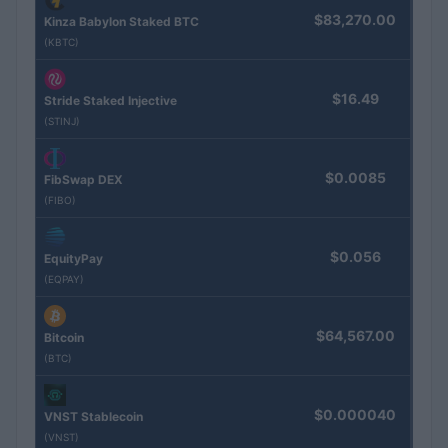
$83,270.00
Kinza Babylon Staked BTC
(KBTC)
$16.49
Stride Staked Injective
(STINJ)
$0.0085
FibSwap DEX
(FIBO)
$0.056
EquityPay
(EQPAY)
$64,567.00
Bitcoin
(BTC)
$0.000040
VNST Stablecoin
(VNST)