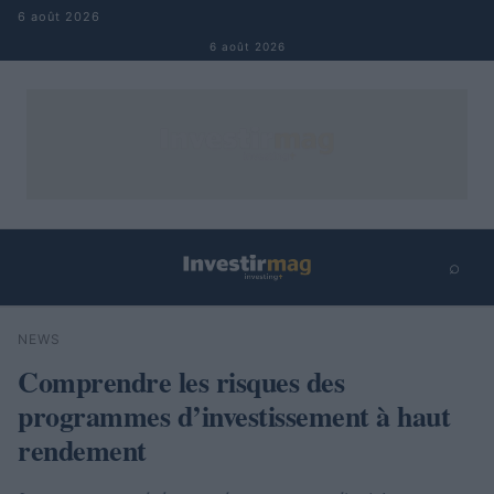
Aller au contenu
6 août 2026
6 août 2026
⌕
×
⌕
NEWS
Rechercher
Comprendre les risques des
programmes d’investissement à haut
rendement