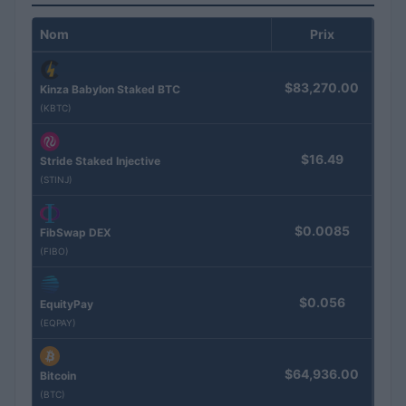
Nom
Prix
$83,270.00
Kinza Babylon Staked BTC
(KBTC)
$16.49
Stride Staked Injective
(STINJ)
$0.0085
FibSwap DEX
(FIBO)
$0.056
EquityPay
(EQPAY)
$64,936.00
Bitcoin
(BTC)