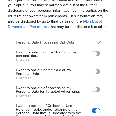
your opt-out. You may separately opt-out of the further
disclosure of your personal information by third parties on the
IAB’s list of downstream participants. This information may
also be disclosed by us to third parties on the
IAB’s List of
Downstream Participants
that may further disclose it to other
third parties.
Continuez la lecture
Please note that this website/app uses one or more Google
Personal Data Processing Opt Outs
services and may gather and store information including but
not limited to your visit or usage behaviour. You may click to
I want to opt-out of the Sharing of my
NEWS
personal data.
grant or deny consent to Google and its third-party tags to
Opted In
use your data for below specified purposes in below Google
consent section.
I want to opt-out of the Sale of my
Personal Data.
Opted In
I want to opt-out of processing my
Personal Data for Targeted Advertising.
Opted In
I want to opt-out of Collection, Use,
Retention, Sale, and/or Sharing of my
Personal Data that Is Unrelated with the