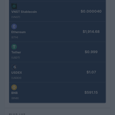
$0.000040
VNST Stablecoin
(VNST)
$1,914.68
Ethereum
(ETH)
$0.999
Tether
(USDT)
$1.07
USDEX
(USDEX)
$591.15
BNB
(BNB)
PLUS LUS