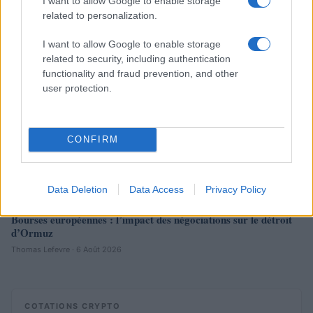
I want to allow Google to enable storage
related to personalization.
NEWS
I want to allow Google to enable storage
related to security, including authentication
functionality and fraud prevention, and other
user protection.
CONFIRM
Data Deletion
Data Access
Privacy Policy
Bourses européennes : l’impact des négociations sur le détroit
d’Ormuz
Thomas Lefevre · 6 Août 2026
COTATIONS CRYPTO