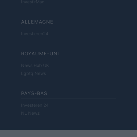
InvestirMag
ALLEMAGNE
Investieren24
ROYAUME-UNI
News Hub UK
Lgbtq News
PAYS-BAS
Investeren 24
NL Newz