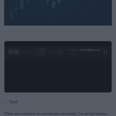
0:29 /
Ad
hub
Media
POWERED
1
/
4
4:27
BY
« `html
Dans un contexte économique incertain, les programmes