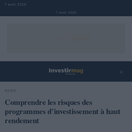
Aller au contenu
7 août 2026
7 août 2026
⌕
×
⌕
NEWS
Rechercher
Comprendre les risques des
programmes d’investissement à haut
rendement