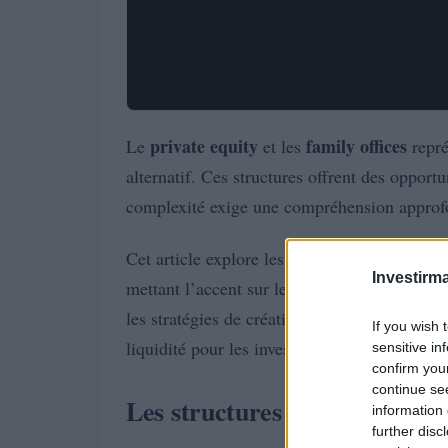
private equity
family offices
Le
et les
repré
alternatif. Ces structures offrent des opport
complexité exige une compréhension approf
Cet article explore les mécanismes fondament
Investirma
mettant l’accent sur les structures d’investis
les stratégies de création de valeur. Nous 
If you wish 
liquidité pour les investisseurs avertis,
sensitive in
confirm you
continue se
Les structures d’investisseme
information 
further disc