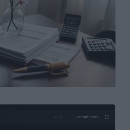
Ad
hub
Media
POWERED BY