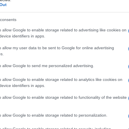
Out
consents
o allow Google to enable storage related to advertising like cookies on
ssés en plusieurs catégories, notamment les fonds de
evice identifiers in apps.
 capital-investissement (
buyout funds
) et les fonds de
o allow my user data to be sent to Google for online advertising
égorie a ses propres caractéristiques et stratégies
s.
to allow Google to send me personalized advertising.
tickets d’entrée
o allow Google to enable storage related to analytics like cookies on
evice identifiers in apps.
n private equity et dans les family offices sont
o allow Google to enable storage related to functionality of the website
ette durée permet aux gestionnaires de réaliser des
 la création de valeur.
o allow Google to enable storage related to personalization.
t. Les fonds de private equity ont généralement des
o allow Google to enable storage related to security, including