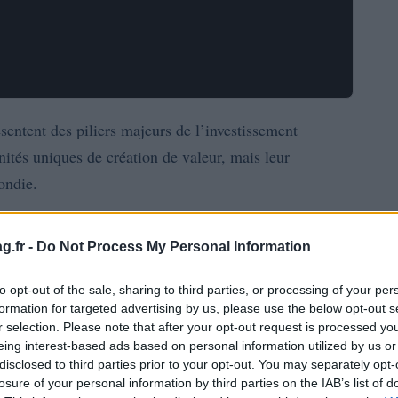
sentent des piliers majeurs de l’investissement
unités uniques de création de valeur, mais leur
ondie.
aux du private equity et des family offices, en
g.fr -
Do Not Process My Personal Information
sement, les horizons temporels, les tickets d’entrée et
aborderons également la
due diligence
les frais et la
to opt-out of the sale, sharing to third parties, or processing of your per
formation for targeted advertising by us, please use the below opt-out s
r selection. Please note that after your opt-out request is processed y
eing interest-based ads based on personal information utilized by us or
nt
disclosed to third parties prior to your opt-out. You may separately opt-
losure of your personal information by third parties on the IAB’s list of