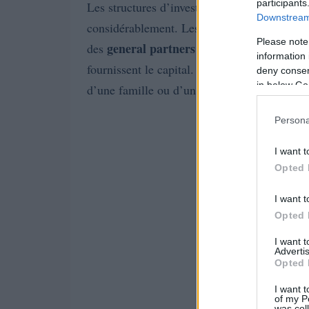
participants
Les structures d’investissement dans le privat
Downstream 
considérablement. Les fonds de private equ
Please note
general partners (GPs)
des
qui gèrent les 
information 
fournissent le capital. Les family offices, e
deny consent
in below Go
d’une famille ou d’un individu.
Persona
I want t
Opted 
I want t
Opted 
I want 
Advertis
Opted 
I want t
of my P
was col