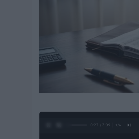
0:28 / 3:09
1
/
4