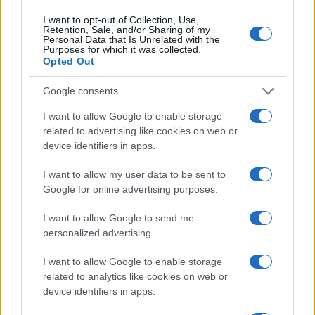
I want to opt-out of Collection, Use,
Retention, Sale, and/or Sharing of my
Personal Data that Is Unrelated with the
Purposes for which it was collected.
Opted Out
Découvrez les 11 principes clés des Bogleheads pour investir
intelligemment
Google consents
Juliette Bernard · 6 Août 2026
I want to allow Google to enable storage
LA FINANCE
related to advertising like cookies on web or
device identifiers in apps.
I want to allow my user data to be sent to
Google for online advertising purposes.
I want to allow Google to send me
personalized advertising.
I want to allow Google to enable storage
related to analytics like cookies on web or
device identifiers in apps.