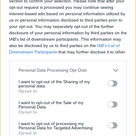
section to confirm your selection. Please note that after your
opt-out request is processed you may continue seeing
interest-based ads based on personal information utilized by
us or personal information disclosed to third parties prior to
your opt-out. You may separately opt-out of the further
disclosure of your personal information by third parties on the
IAB’s list of downstream participants. This information may
also be disclosed by us to third parties on the
IAB’s List of
Downstream Participants
that may further disclose it to other
Duration et convexité : comment les taux influencent les prix
third parties.
des obligations
Juliette Bernard · 8 Août 2026
Please note that this website/app uses one or more Google
Personal Data Processing Opt Outs
services and may gather and store information including but
LA FINANCE
not limited to your visit or usage behaviour. You may click to
I want to opt-out of the Sharing of my
personal data.
grant or deny consent to Google and its third-party tags to
Opted In
use your data for below specified purposes in below Google
consent section.
I want to opt-out of the Sale of my
Personal Data.
Opted In
I want to opt-out of processing my
Personal Data for Targeted Advertising.
Opted In