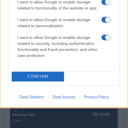
I want to allow Google to enable storage
Investissements records dans l’IA : quand les géants de la tech
verront-ils les bénéfices ?
related to functionality of the website or app.
Juliette Bernard · 5 Août 2026
I want to allow Google to enable storage
related to personalization.
I want to allow Google to enable storage
COTATIONS CRYPTO
related to security, including authentication
functionality and fraud prevention, and other
Nom
Prix
user protection.
$83,270.00
Kinza Babylon Staked BTC
(KBTC)
CONFIRM
$16.49
Stride Staked Injective
Data Deletion
Data Access
Privacy Policy
(STINJ)
$0.0085
FibSwap DEX
(FIBO)