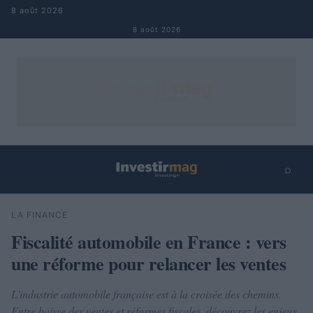
Aller au contenu
8 août 2026
8 août 2026
⌕
×
⌕
LA FINANCE
Rechercher
Fiscalité automobile en France : vers
une réforme pour relancer les ventes
L'industrie automobile française est à la croisée des chemins.
Entre baisse des ventes et réformes fiscales, découvrez les enjeux