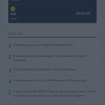
(USDEX)
$594.06
BNB
(BNB)
PLUS LUS
1
Combien payez-vous d’impôts à Monte-Carlo ?
2
Évolution des crypto-monnaies : entre maturité et perte
d’identité
3
Yossi Ghinsberg: biographie, revenu et héritage
4
Combien coûte l’envoi de 1000 euros avec MoneyGram ?
5
A quoi sert le code IBAN ? Tout ce que vous devez savoir sur les
acronymes, les exemples, la vérification et les dangers