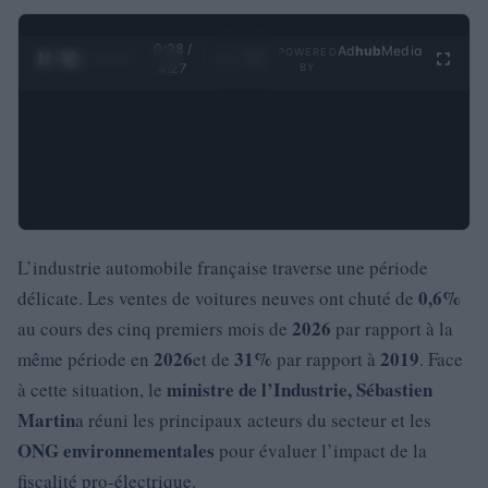
0:29 /
Ad
hub
Media
POWERED
1
/
4
4:27
BY
L’industrie automobile française traverse une période
0,6%
délicate. Les ventes de voitures neuves ont chuté de
2026
au cours des cinq premiers mois de
par rapport à la
2026
31%
2019
même période en
et de
par rapport à
. Face
ministre de l’Industrie, Sébastien
à cette situation, le
Martin
a réuni les principaux acteurs du secteur et les
ONG environnementales
pour évaluer l’impact de la
fiscalité pro-électrique.