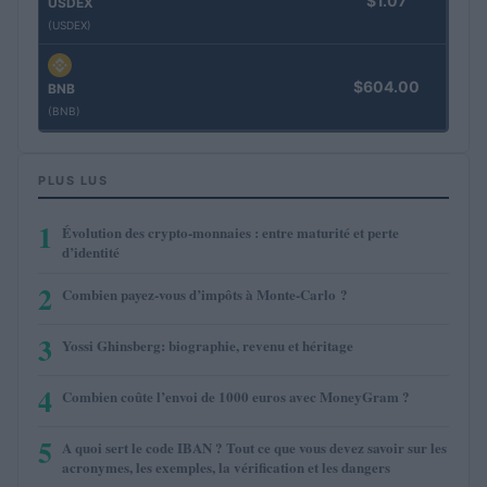
$1.07
USDEX
(USDEX)
$604.00
BNB
(BNB)
PLUS LUS
1
Évolution des crypto-monnaies : entre maturité et perte
d’identité
2
Combien payez-vous d’impôts à Monte-Carlo ?
3
Yossi Ghinsberg: biographie, revenu et héritage
4
Combien coûte l’envoi de 1000 euros avec MoneyGram ?
5
A quoi sert le code IBAN ? Tout ce que vous devez savoir sur les
acronymes, les exemples, la vérification et les dangers