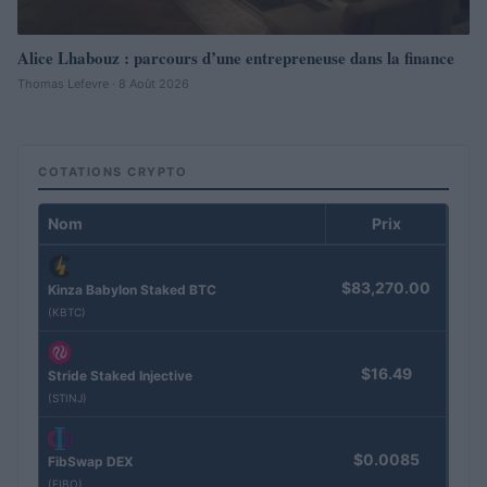
Alice Lhabouz : parcours d’une entrepreneuse dans la finance
Thomas Lefevre · 8 Août 2026
COTATIONS CRYPTO
Nom
Prix
$83,270.00
Kinza Babylon Staked BTC
(KBTC)
$16.49
Stride Staked Injective
(STINJ)
$0.0085
FibSwap DEX
(FIBO)