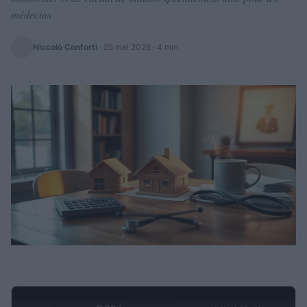
médecins
Niccolò Conforti
·
25 mai 2026
· 4 min