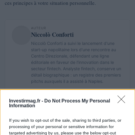
ces principes à votre situation personnelle.
AUTEUR
Niccolò Conforti
Niccolò Conforti a suivi le lancement d'une
start-up napolitaine lors d'une rencontre au
Centro Direzionale, défendant une ligne
éditoriale en faveur de l'innovation dans le
secteur fintech. Analyste fintech, conserve un
détail biographique : un registre des premiers
pitchs auxquels il a assisté à Naples.
Investirmag.fr -
Do Not Process My Personal
Information
If you wish to opt-out of the sale, sharing to third parties, or
processing of your personal or sensitive information for
targeted advertising by us, please use the below opt-out