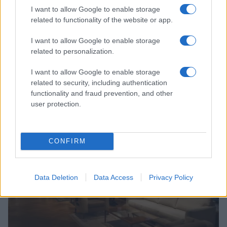
I want to allow Google to enable storage
related to functionality of the website or app.
I want to allow Google to enable storage
related to personalization.
Finance quantitative : comment évaluer et gérer les risques de
I want to allow Google to enable storage
portefeuille
related to security, including authentication
Camille Durand · 9 Août 2026
functionality and fraud prevention, and other
user protection.
LA FINANCE
CONFIRM
Data Deletion
Data Access
Privacy Policy