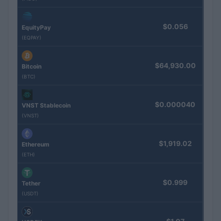
$0.056
EquityPay
(EQPAY)
$64,930.00
Bitcoin
(BTC)
$0.000040
VNST Stablecoin
(VNST)
$1,919.02
Ethereum
(ETH)
$0.999
Tether
(USDT)