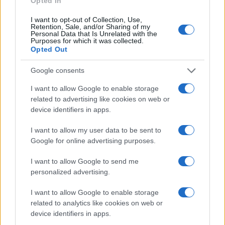
Opted In
I want to opt-out of Collection, Use,
Retention, Sale, and/or Sharing of my
Personal Data that Is Unrelated with the
Purposes for which it was collected.
Opted Out
Google consents
I want to allow Google to enable storage
related to advertising like cookies on web or
Débroussaillage forestier : pourquoi une taxe collective
device identifiers in apps.
pourrait changer la donne
I want to allow my user data to be sent to
Camille Durand · 9 Août 2026
Google for online advertising purposes.
LA FINANCE
I want to allow Google to send me
personalized advertising.
I want to allow Google to enable storage
related to analytics like cookies on web or
device identifiers in apps.