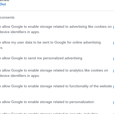
Out
consents
o allow Google to enable storage related to advertising like cookies on
evice identifiers in apps.
o allow my user data to be sent to Google for online advertising
bûches. En 2015, il a acheté une maison pour la louer,
s.
réseau de trafic
taires étaient impliqués dans un
to allow Google to send me personalized advertising.
relationnel dans
isante, lui a appris l’importance de la
 problèmes des autres pouvait être une source de profit.
o allow Google to enable storage related to analytics like cookies on
evice identifiers in apps.
leçons apprises
o allow Google to enable storage related to functionality of the website
xpériences. Tout d’abord, il a réalisé que
o allow Google to enable storage related to personalization.
Que ce soit avec les locataires, les prêteurs ou les
la qualité
les pour réussir. Ensuite, il a compris que
o allow Google to enable storage related to security, including