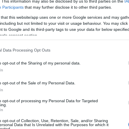
. This information may also be disclosed by us to third parties on the
IA
: anticiper les tendances
Participants
that may further disclose it to other third parties.
 that this website/app uses one or more Google services and may gath
including but not limited to your visit or usage behaviour. You may click 
acheter là où les démographies
e idée simple:
 to Google and its third-party tags to use your data for below specifi
ogle consent section.
r cette stratégie en achetant des maisons pour les
appelle
live-in flips
. Cette approche lui a permis de
l Data Processing Opt Outs
uages de l’immobilier.
o opt-out of the Sharing of my personal data.
In
o opt-out of the Sale of my Personal Data.
In
to opt-out of processing my Personal Data for Targeted
ing.
In
o opt-out of Collection, Use, Retention, Sale, and/or Sharing
ersonal Data that Is Unrelated with the Purposes for which it
lected.