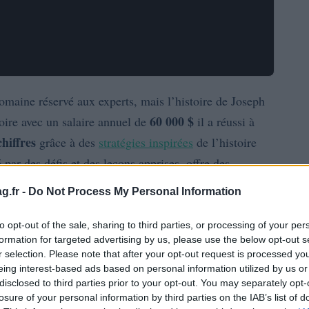
maine réservé aux experts, mais l’histoire de Joseph
60 000 $
oire avec un salaire annuel de
il a réussi à
hiffres
grâce à des
stratégies inspirées
de l’histoire
par des défis et des leçons apprises, offre des
rs en herbe.
g.fr -
Do Not Process My Personal Information
 son doctorat en histoire, Joseph Moore a vécu de près
to opt-out of the sale, sharing to third parties, or processing of your per
eurs emplois et leurs maisons, malgré leurs efforts.
formation for targeted advertising by us, please use the below opt-out s
r selection. Please note that after your opt-out request is processed y
ire de la finance personnelle pour éviter de subir le
eing interest-based ads based on personal information utilized by us or
disclosed to third parties prior to your opt-out. You may separately opt-
losure of your personal information by third parties on the IAB’s list of