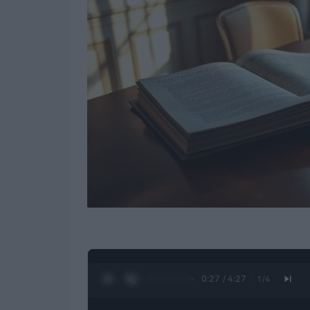
0:28 / 4:27
1
/
4