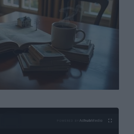
Ad
hub
Media
POWERED BY