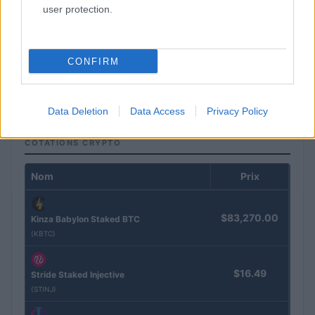
user protection.
CONFIRM
La guerre des géants de la tech : Apple contre OpenAI
Juliette Bernard · 7 Août 2026
Data Deletion
Data Access
Privacy Policy
COTATIONS CRYPTO
Nom
Prix
$83,270.00
Kinza Babylon Staked BTC
(KBTC)
$16.49
Stride Staked Injective
(STINJ)