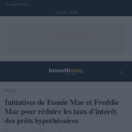
Aller au contenu
10 août 2026
10 août 2026
⌕
×
⌕
NEWS
Rechercher
Initiatives de Fannie Mae et Freddie
Mac pour réduire les taux d’intérêt
des prêts hypothécaires