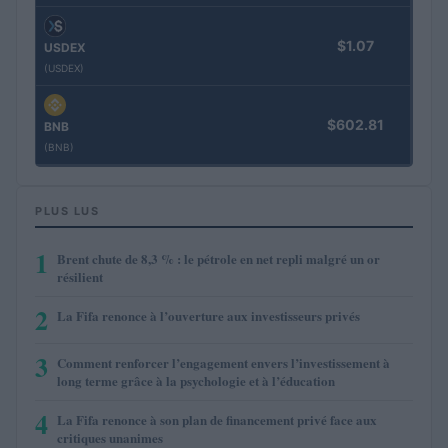
$1.07
USDEX
(USDEX)
$602.81
BNB
(BNB)
PLUS LUS
1
Brent chute de 8,3 % : le pétrole en net repli malgré un or
résilient
2
La Fifa renonce à l’ouverture aux investisseurs privés
3
Comment renforcer l’engagement envers l’investissement à
long terme grâce à la psychologie et à l’éducation
4
La Fifa renonce à son plan de financement privé face aux
critiques unanimes