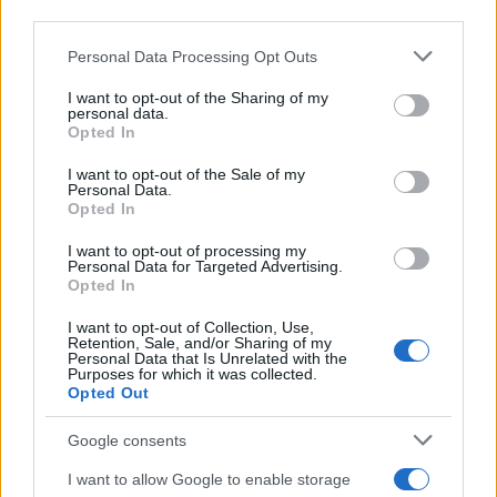
third parties.
Please note that this website/app uses one or more Google
Personal Data Processing Opt Outs
services and may gather and store information including but
not limited to your visit or usage behaviour. You may click to
I want to opt-out of the Sharing of my
personal data.
grant or deny consent to Google and its third-party tags to
Opted In
use your data for below specified purposes in below Google
consent section.
I want to opt-out of the Sale of my
Personal Data.
Opted In
I want to opt-out of processing my
Personal Data for Targeted Advertising.
Opted In
Semaine calme sur les marchés : le Bitcoin domine, l’euro
recule face au yen
I want to opt-out of Collection, Use,
Juliette Bernard · 10 Août 2026
Retention, Sale, and/or Sharing of my
Personal Data that Is Unrelated with the
Purposes for which it was collected.
NEWS
Opted Out
Google consents
I want to allow Google to enable storage