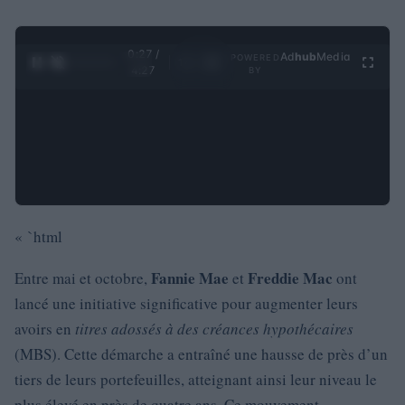
0:28 /
Ad
hub
Media
POWERED
1
/
4
4:27
BY
« `html
Fannie Mae
Freddie Mac
Entre mai et octobre,
et
ont
lancé une initiative significative pour augmenter leurs
avoirs en
titres adossés à des créances hypothécaires
(MBS). Cette démarche a entraîné une hausse de près d’un
tiers de leurs portefeuilles, atteignant ainsi leur niveau le
plus élevé en près de quatre ans. Ce mouvement